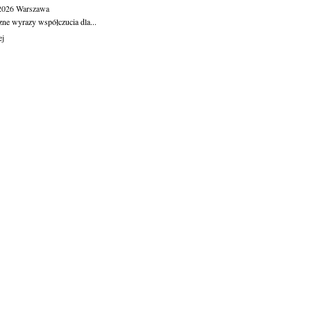
.2026
Warszawa
zne wyrazy współczucia dla...
ej