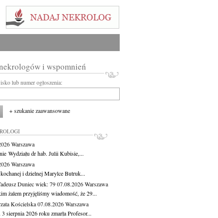
 nekrologów i wspomnień
wisko lub numer ogłoszenia:
+ szukanie zaawansowane
KROLOGI
.2026
Warszawa
ie Wydziału dr hab. Julii Kubisie,...
.2026
Warszawa
kochanej i dzielnej Marylce Butruk...
Tadeusz Duniec
wiek: 79
07.08.2026
Warszawa
kim żalem przyjęliśmy wiadomość, że 29...
zata Kościelska
07.08.2026
Warszawa
3 sierpnia 2026 roku zmarła Profesor...