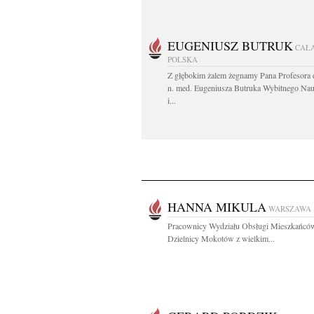
EUGENIUSZ BUTRUK
CAŁ
POLSKA
Z głębokim żalem żegnamy Pana Profesora d
n. med. Eugeniusza Butruka Wybitnego Na
i...
HANNA MIKULA
WARSZAWA
Pracownicy Wydziału Obsługi Mieszkańcó
Dzielnicy Mokotów z wielkim...