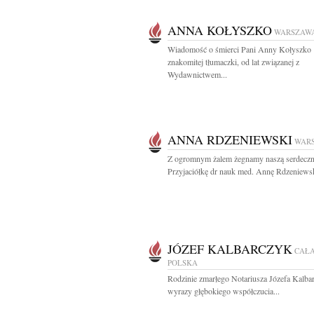
ANNA KOŁYSZKO
WARSZAW
Wiadomość o śmierci Pani Anny Kołyszko
znakomitej tłumaczki, od lat związanej z
Wydawnictwem...
ANNA RDZENIEWSKI
WAR
Z ogromnym żalem żegnamy naszą serdecz
Przyjaciółkę dr nauk med. Annę Rdzeniewski
JÓZEF KALBARCZYK
CAŁ
POLSKA
Rodzinie zmarłego Notariusza Józefa Kalba
wyrazy głębokiego współczucia...