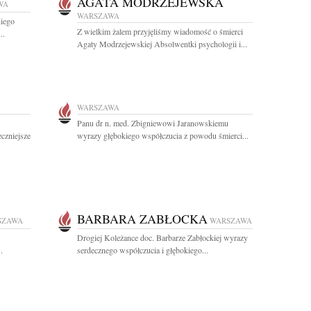
AGATA MODRZEJEWSKA
WA
WARSZAWA
niego
Z wielkim żalem przyjęliśmy wiadomość o śmierci
..
Agaty Modrzejewskiej Absolwentki psychologii i...
WARSZAWA
Panu dr n. med. Zbigniewowi Jaranowskiemu
czniejsze
wyrazy głębokiego współczucia z powodu śmierci...
BARBARA ZABŁOCKA
SZAWA
WARSZAWA
Drogiej Koleżance doc. Barbarze Zabłockiej wyrazy
.
serdecznego współczucia i głębokiego...