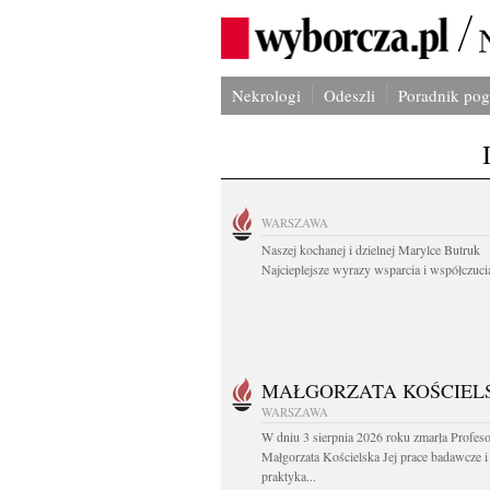
Nekrologi
Odeszli
Poradnik po
WARSZAWA
Naszej kochanej i dzielnej Marylce Butruk
Najcieplejsze wyrazy wsparcia i współczucia
MAŁGORZATA KOŚCIEL
WARSZAWA
W dniu 3 sierpnia 2026 roku zmarła Profes
Małgorzata Kościelska Jej prace badawcze i
praktyka...