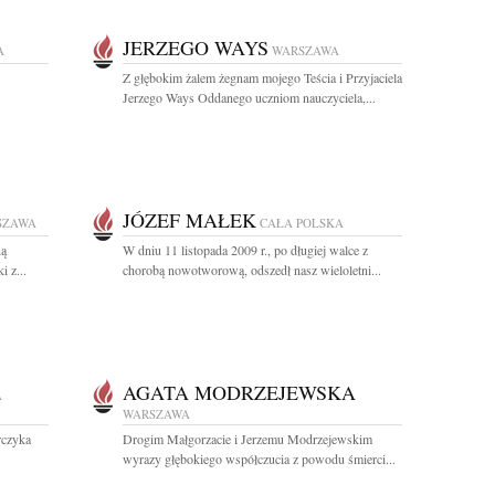
JERZEGO WAYS
A
WARSZAWA
Z głębokim żalem żegnam mojego Teścia i Przyjaciela
Jerzego Ways Oddanego uczniom nauczyciela,...
JÓZEF MAŁEK
SZAWA
CAŁA POLSKA
ną
W dniu 11 listopada 2009 r., po długiej walce z
 z...
chorobą nowotworową, odszedł nasz wieloletni...
AGATA MODRZEJEWSKA
A
WARSZAWA
rczyka
Drogim Małgorzacie i Jerzemu Modrzejewskim
wyrazy głębokiego współczucia z powodu śmierci...