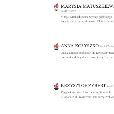
MARYSIA MATUSZKIEW
WARSZAWA
Marysi Matuszkiewicz wyrazy głębokiego
współczucia z powodu śmierci Taty koleżanki
ANNA KOŁYSZKO
WARSZAW
Odeszła nasza kochana Ania Kołyszko utal
tłumaczka, dobry duch naszej klasy. Będzie 
KRZYSZTOF ZYBERT
WAR
Z głębokim żalem informujemy, że w dniu 1
listopada 2009 roku zmarł Pan Krzysztof Zyb