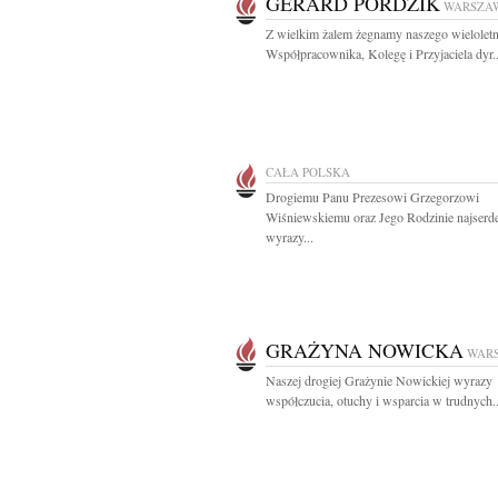
GERARD PORDZIK
WARSZA
Z wielkim żalem żegnamy naszego wielolet
Współpracownika, Kolegę i Przyjaciela dyr..
CAŁA POLSKA
Drogiemu Panu Prezesowi Grzegorzowi
Wiśniewskiemu oraz Jego Rodzinie najserde
wyrazy...
GRAŻYNA NOWICKA
WAR
Naszej drogiej Grażynie Nowickiej wyrazy
współczucia, otuchy i wsparcia w trudnych..