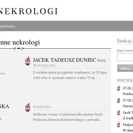
grzebowy
Inne nekrologi
Szukaj
Imię i naz
JACEK TADEUSZ DUNIEC
WIEK:
79
WARSZAWA
Z wielkim żalem przyjęliśmy wiadomość, że 29 lipca
 w...
2026 roku w Australii zmarł w wieku 79 lat...
INNE NE
07.08
Dziekan
07.08
SKA
Naszej 
WARSZAWA
Jacek 
Serdeczne wyrazy współczucia dla naszego Szefa
Z wiel
or
Profesora Dariusza Koziorowskiego z powodu...
Małgor
W dniu 