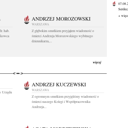
07.08
Serdec
+ więc
ANDRZEJ MOROZOWSKI
A
WARSZAWA
r. hab.
Z głębokim smutkiem przyjąłem wiadomość o
ukowca
śmierci Andrzeja Morozowskiego wybitnego
dziennikarza,...
więcej
ANDRZEJ KUCZEWSKI
WARSZAWA
w Urzędu
Z ogromnym smutkiem przyjęliśmy wiadomość o
śmierci naszego Kolegi i Współpracownika
Andrzeja...