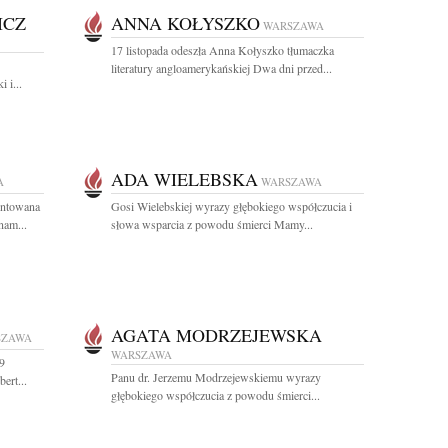
ICZ
ANNA KOŁYSZKO
WARSZAWA
17 listopada odeszła Anna Kołyszko tłumaczka
literatury angloamerykańskiej Dwa dni przed...
 i...
ADA WIELEBSKA
A
WARSZAWA
entowana
Gosi Wielebskiej wyrazy głębokiego współczucia i
nam...
słowa wsparcia z powodu śmierci Mamy...
AGATA MODRZEJEWSKA
SZAWA
WARSZAWA
9
Panu dr. Jerzemu Modrzejewskiemu wyrazy
ert...
głębokiego współczucia z powodu śmierci...