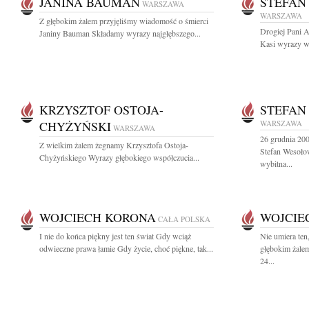
JANINA BAUMAN
STEFAN
WARSZAWA
WARSZAWA
Z głębokim żalem przyjęliśmy wiadomość o śmierci
Drogiej Pani 
Janiny Bauman Składamy wyrazy najgłębszego...
Kasi wyrazy wi
KRZYSZTOF OSTOJA-
STEFAN
CHYŻYŃSKI
WARSZAWA
WARSZAWA
26 grudnia 20
Z wielkim żalem żegnamy Krzysztofa Ostoja-
Stefan Wesołow
Chyżyńskiego Wyrazy głębokiego współczucia...
wybitna...
WOJCIECH KORONA
WOJCIE
CAŁA POLSKA
I nie do końca piękny jest ten świat Gdy wciąż
Nie umiera ten
odwieczne prawa łamie Gdy życie, choć piękne, tak...
głębokim żale
24...