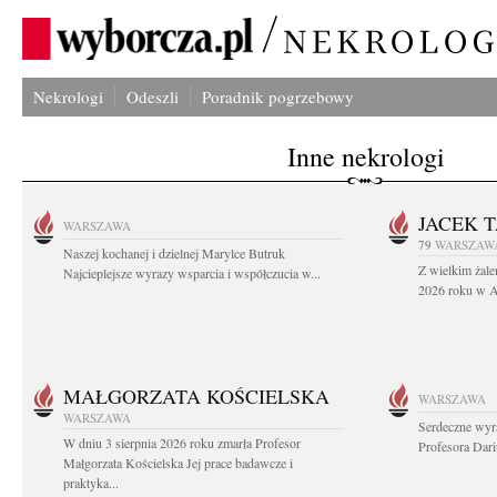
Nekrologi
Odeszli
Poradnik pogrzebowy
Inne nekrologi
JACEK 
WARSZAWA
79
WARSZAW
Naszej kochanej i dzielnej Marylce Butruk
Z wielkim żale
Najcieplejsze wyrazy wsparcia i współczucia w...
2026 roku w Au
MAŁGORZATA KOŚCIELSKA
WARSZAWA
WARSZAWA
Serdeczne wyr
W dniu 3 sierpnia 2026 roku zmarła Profesor
Profesora Dar
Małgorzata Kościelska Jej prace badawcze i
praktyka...