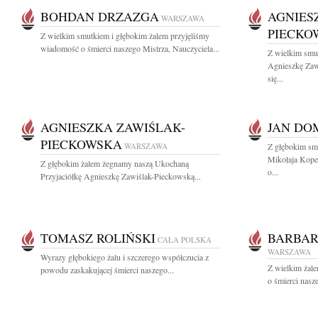
BOHDAN DRZAZGA
AGNIES
WARSZAWA
PIECKO
Z wielkim smutkiem i głębokim żalem przyjęliśmy
wiadomość o śmierci naszego Mistrza, Nauczyciela...
Z wielkim smu
Agnieszkę Zaw
się...
AGNIESZKA ZAWIŚLAK-
JAN DO
PIECKOWSKA
WARSZAWA
Z głębokim sm
Mikołaja Kope
Z głębokim żalem żegnamy naszą Ukochaną
o...
Przyjaciółkę Agnieszkę Zawiślak-Pieckowską...
TOMASZ ROLIŃSKI
BARBAR
CAŁA POLSKA
WARSZAWA
Wyrazy głębokiego żalu i szczerego współczucia z
Z wielkim żal
powodu zaskakującej śmierci naszego...
o śmierci nasze