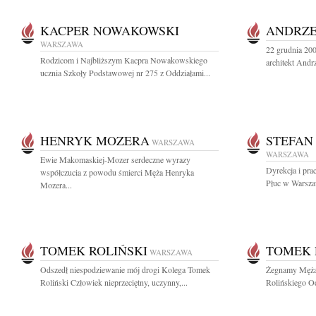
KACPER NOWAKOWSKI
ANDRZE
WARSZAWA
22 grudnia 200
Rodzicom i Najbliższym Kacpra Nowakowskiego
architekt Andrz
ucznia Szkoły Podstawowej nr 275 z Oddziałami...
HENRYK MOZERA
STEFAN
WARSZAWA
WARSZAWA
Ewie Makomaskiej-Mozer serdeczne wyrazy
Dyrekcja i pra
współczucia z powodu śmierci Męża Henryka
Płuc w Warszaw
Mozera...
TOMEK ROLIŃSKI
TOMEK 
WARSZAWA
Odszedł niespodziewanie mój drogi Kolega Tomek
Żegnamy Męża 
Roliński Człowiek nieprzeciętny, uczynny,...
Rolińskiego Od