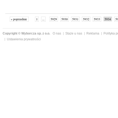
« poprzednie
1
...
5929
5930
5931
5932
5933
5934
5
...
6003
następne »
Copyright © Wyborcza sp. z o.o.
O nas
Staże u nas
Reklama
Polityka 
Ustawienia prywatności