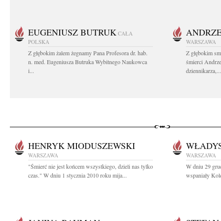
EUGENIUSZ BUTRUK
ANDRZE
CAŁA
POLSKA
WARSZAWA
Z głębokim żalem żegnamy Pana Profesora dr. hab.
Z głębokim sm
n. med. Eugeniusza Butruka Wybitnego Naukowca
śmierci Andrz
i...
dziennikarza,...
HENRYK MIODUSZEWSKI
WŁADYS
WARSZAWA
WARSZAWA
"Śmierć nie jest końcem wszystkiego, dzieli nas tylko
W dniu 29 gru
czas." W dniu 1 stycznia 2010 roku mija...
wspaniały Kol