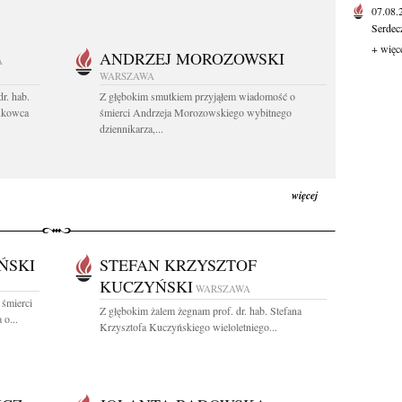
07.08
Serdec
+ więc
ANDRZEJ MOROZOWSKI
A
WARSZAWA
r. hab.
Z głębokim smutkiem przyjąłem wiadomość o
ukowca
śmierci Andrzeja Morozowskiego wybitnego
dziennikarza,...
więcej
ŃSKI
STEFAN KRZYSZTOF
KUCZYŃSKI
WARSZAWA
 śmierci
Z głębokim żalem żegnam prof. dr. hab. Stefana
o...
Krzysztofa Kuczyńskiego wieloletniego...