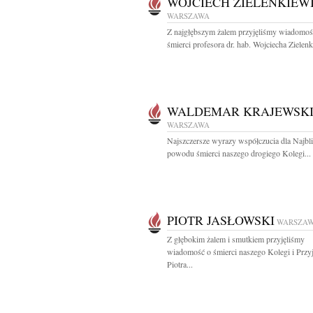
WOJCIECH ZIELENKIEW
WARSZAWA
Z najgłębszym żalem przyjęliśmy wiadomoś
śmierci profesora dr. hab. Wojciecha Zielenk
WALDEMAR KRAJEWSK
WARSZAWA
Najszczersze wyrazy współczucia dla Najbl
powodu śmierci naszego drogiego Kolegi...
PIOTR JASŁOWSKI
WARSZA
Z głębokim żalem i smutkiem przyjęliśmy
wiadomość o śmierci naszego Kolegi i Przyj
Piotra...