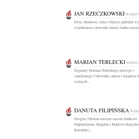
JAN RZECZKOWSKI
WARSZ
Ewie, Maćkowi, Julce i Marysi głębokie wy
współczucia z powodu smierci Janka sercem
MARIAN TERLECKI
WARSZ
Żegnamy Mariana Terleckiego prawego i
szlachetnego Człowieka, autora i inicjatora 
ważnych...
DANUTA FILIPIŃSKA
WAR
Drogim i bliskim naszym sercom Ziutkowi
Filipińskiemu, Magdzie i Markowi Retycho
Karolinie i...