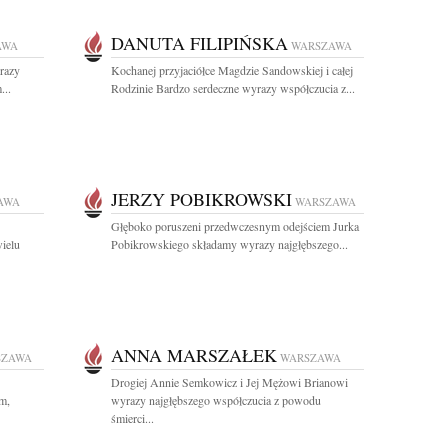
DANUTA FILIPIŃSKA
AWA
WARSZAWA
razy
Kochanej przyjaciółce Magdzie Sandowskiej i całej
...
Rodzinie Bardzo serdeczne wyrazy współczucia z...
JERZY POBIKROWSKI
AWA
WARSZAWA
Głęboko poruszeni przedwczesnym odejściem Jurka
wielu
Pobikrowskiego składamy wyrazy najgłębszego...
ANNA MARSZAŁEK
SZAWA
WARSZAWA
Drogiej Annie Semkowicz i Jej Mężowi Brianowi
m,
wyrazy najgłębszego współczucia z powodu
śmierci...