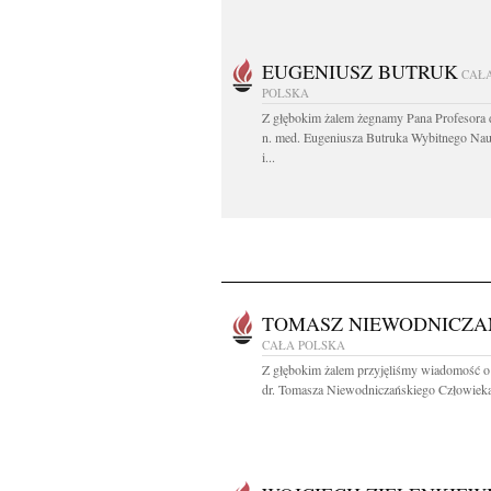
EUGENIUSZ BUTRUK
CAŁ
POLSKA
Z głębokim żalem żegnamy Pana Profesora d
n. med. Eugeniusza Butruka Wybitnego Na
i...
TOMASZ NIEWODNICZA
CAŁA POLSKA
Z głębokim żalem przyjęliśmy wiadomość o
dr. Tomasza Niewodniczańskiego Człowieka 