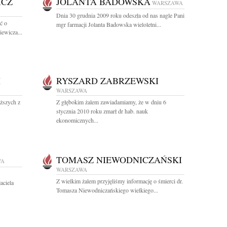
ICZ
JOLANTA BADOWSKA
WARSZAWA
Dnia 30 grudnia 2009 roku odeszła od nas nagle Pani
ć o
mgr farmacji Jolanta Badowska wieloletni...
iewicza...
I
RYSZARD ZABRZEWSKI
WARSZAWA
iższych z
Z głębokim żalem zawiadamiamy, że w dniu 6
stycznia 2010 roku zmarł dr hab. nauk
ekonomicznych...
TOMASZ NIEWODNICZAŃSKI
WA
WARSZAWA
Z wielkim żalem przyjęliśmy informację o śmierci dr.
aciela
Tomasza Niewodniczańskiego wielkiego...