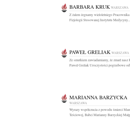
BARBARA KRUK
WARSZAWA
Z żalem żegnamy wieloletniego Pracownika
Fizjologii Stosowanej Instytutu Medycyny..
PAWEŁ GRELIAK
WARSZAWA
Ze smutkiem zawiadamiamy, że zmarł nasz P
Paweł Greliak Uroczystości pogrzebowe odb
MARIANNA BARZYCKA
WARSZAWA
Wyrazy współczucia z powodu śmierci Ma
Teściowej, Babci Marianny Barzyckiej Małgo