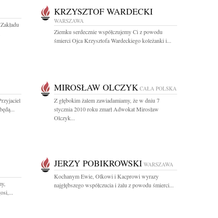
KRZYSZTOF WARDECKI
WARSZAWA
 Zakładu
Ziemku serdecznie współczujemy Ci z powodu
.
śmierci Ojca Krzysztofa Wardeckiego koleżanki i...
MIROSŁAW OLCZYK
CAŁA POLSKA
rzyjaciel
Z głębokim żalem zawiadamiamy, że w dniu 7
ędą...
stycznia 2010 roku zmarł Adwokat Mirosław
Olczyk...
JERZY POBIKROWSKI
WARSZAWA
Kochanym Ewie, Olkowi i Kacprowi wyrazy
my,
najgłębszego współczucia i żalu z powodu śmierci...
si,...