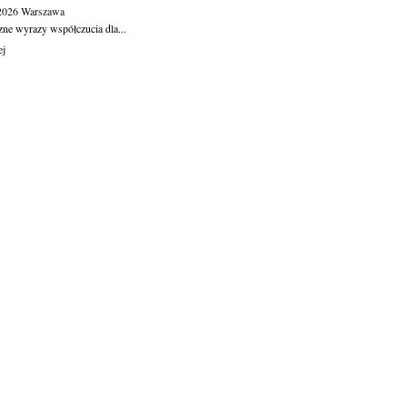
.2026
Warszawa
zne wyrazy współczucia dla...
ej