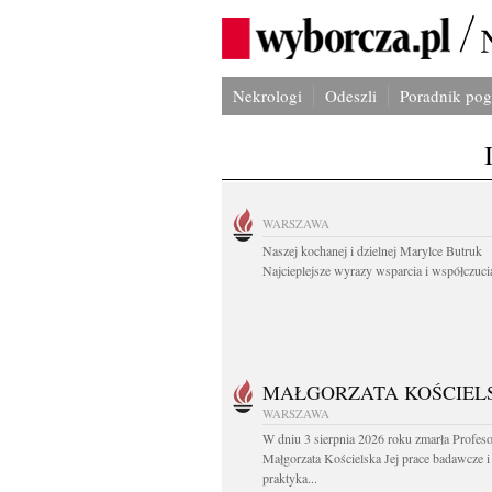
Nekrologi
Odeszli
Poradnik po
WARSZAWA
Naszej kochanej i dzielnej Marylce Butruk
Najcieplejsze wyrazy wsparcia i współczucia
MAŁGORZATA KOŚCIEL
WARSZAWA
W dniu 3 sierpnia 2026 roku zmarła Profes
Małgorzata Kościelska Jej prace badawcze i
praktyka...