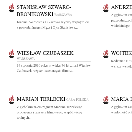
STANISŁAW SZWARC-
ANDRZE
BRONIKOWSKI
WARSZAWA
Z głębokim smu
przyrodniczyc
Joannie, Weronice i Łukaszowi wyrazy współczucia
wieloletniego..
z powodu śmierci Męża i Ojca Stanisława...
WIESŁAW CZUBASZEK
WOJTEK
WARSZAWA
Rodzinie i Bl
14 stycznia 2010 roku w wieku 76 lat zmarł Wiesław
wyrazy współcz
Czubaszek reżyser i scenarzysta filmów...
MARIAN TERLECKI
MARIA 
CAŁA POLSKA
Z głębokim żalem żegnam Mariana Terleckiego
Z głębokim żal
producenta i reżysera filmowego, współtwórcę
wiadomość o śm
wolnych...