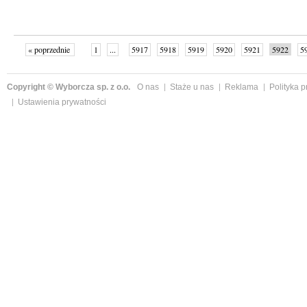
« poprzednie
1
...
5917
5918
5919
5920
5921
5922
5
...
6003
następne »
Copyright © Wyborcza sp. z o.o.
O nas
Staże u nas
Reklama
Polityka 
Ustawienia prywatności