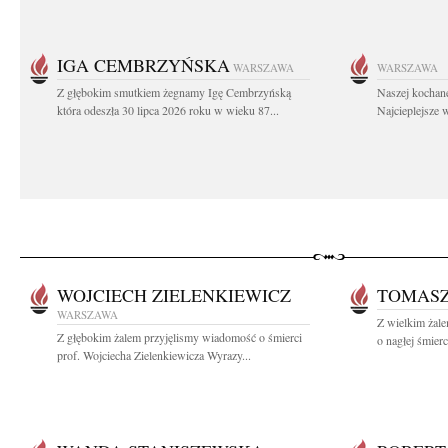
IGA CEMBRZYŃSKA
WARSZAWA
WARSZAWA
Z głębokim smutkiem żegnamy Igę Cembrzyńską
Naszej kochane
która odeszła 30 lipca 2026 roku w wieku 87...
Najcieplejsze 
WOJCIECH ZIELENKIEWICZ
TOMASZ
WARSZAWA
Z wielkim żal
Z głębokim żalem przyjęlismy wiadomość o śmierci
o nagłej śmier
prof. Wojciecha Zielenkiewicza Wyrazy...