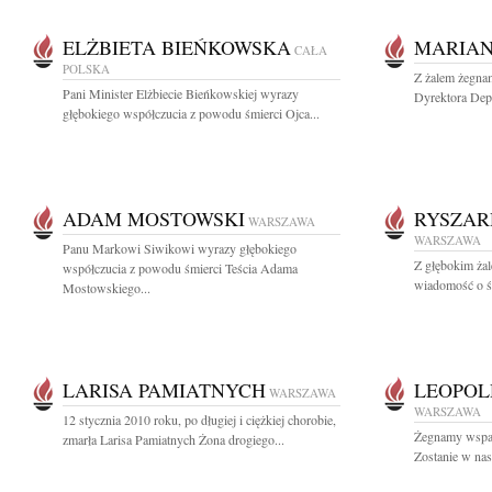
ELŻBIETA BIEŃKOWSKA
MARIAN
CAŁA
POLSKA
Z żalem żegna
Pani Minister Elżbiecie Bieńkowskiej wyrazy
Dyrektora Dep
głębokiego współczucia z powodu śmierci Ojca...
ADAM MOSTOWSKI
RYSZAR
WARSZAWA
WARSZAWA
Panu Markowi Siwikowi wyrazy głębokiego
Z głębokim żal
współczucia z powodu śmierci Teścia Adama
wiadomość o śm
Mostowskiego...
LARISA PAMIATNYCH
LEOPOL
WARSZAWA
WARSZAWA
12 stycznia 2010 roku, po długiej i ciężkiej chorobie,
Żegnamy wspan
zmarła Larisa Pamiatnych Żona drogiego...
Zostanie w nasz