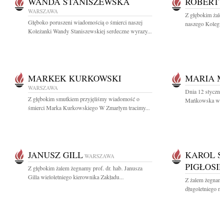
WANDA STANISZEWSKA
ROBERT
WARSZAWA
Z głębokim ża
Głęboko poruszeni wiadomością o śmierci naszej
naszego Koleg
Koleżanki Wandy Staniszewskiej serdeczne wyrazy...
MARKEK KURKOWSKI
MARIA
WARSZAWA
Dnia 12 styczn
Z głębokim smutkiem przyjęliśmy wiadomość o
Mańkowska wiel
śmierci Marka Kurkowskiego W Zmarłym tracimy...
JANUSZ GILL
KAROL 
WARSZAWA
PIGŁOS
Z głębokim żalem żegnamy prof. dr. hab. Janusza
Gilla wieloletniego kierownika Zakładu...
Z żalem żegna
długoletniego 