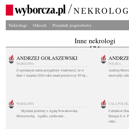
Nekrologi
Odeszli
Poradnik pogrzebowy
Inne nekrologi
ANDRZEJ GOŁASZEWSKI
ANDRZE
WARSZAWA
POLSKA
Z ogromnym żalem przyjęliśmy wiadomość, że w
Andrzej Moroz
dniu 1 sierpnia 2026 roku zmarł przeżywszy 89 lat...
niezwykły czło
WARSZAWA
CAŁA POLSK
Myślami jesteśmy z Agatą Nowakowską-
Członkowi Ra
Morozowską Agatko, serdecznie...
Energia S.A. 
całej...