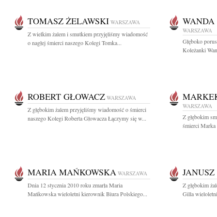
TOMASZ ŻELAWSKI
WANDA 
WARSZAWA
WARSZAWA
Z wielkim żalem i smutkiem przyjęliśmy wiadomość
Głęboko porusz
o nagłej śmierci naszego Kolegi Tomka...
Koleżanki Wand
ROBERT GŁOWACZ
MARKE
WARSZAWA
WARSZAWA
Z głębokim żalem przyjęliśmy wiadomość o śmierci
Z głębokim sm
naszego Kolegi Roberta Głowacza Łączymy się w...
śmierci Marka
MARIA MAŃKOWSKA
JANUSZ
WARSZAWA
Dnia 12 stycznia 2010 roku zmarła Maria
Z głębokim żal
Mańkowska wieloletni kierownik Biura Polskiego...
Gilla wielolet