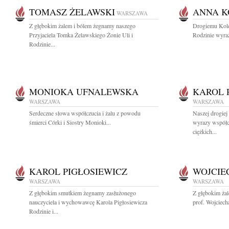
TOMASZ ŻELAWSKI
ANNA K
WARSZAWA
Z głębokim żalem i bólem żegnamy naszego
Drogiemu Kole
Przyjaciela Tomka Żelawskiego Żonie Uli i
Rodzinie wyraz
Rodzinie...
MONIOKA UFNALEWSKA
KAROL 
WARSZAWA
WARSZAWA
Serdeczne słowa współczucia i żalu z powodu
Naszej drogiej
śmierci Córki i Siostry Monioki...
wyrazy współcz
ciężkich...
KAROL PIGŁOSIEWICZ
WOJCIE
WARSZAWA
WARSZAWA
Z głębokim smutkiem żegnamy zasłużonego
Z głębokim ża
nauczyciela i wychowawcę Karola Pigłosiewicza
prof. Wojciech
Rodzinie i...