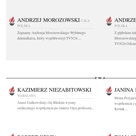
ANDRZEJ MOROZOWSKI
ANDRZE
CAŁA
POLSKA
POLSKA
Żegnamy Andrzeja Morozowskiego Wybitnego
Z głębokim ża
dziennikarza, który współtworzył TVN24....
Morozowskiego
TVN24 Odszed
KAZIMIERZ NIEZABITOWSKI
JANINA
WARSZAWA
Moim Przyjaci
Anusi Gutkowskiej i Jej Bliskim wyrazy
współczucia z
serdecznego współczucia po śmierci Ojca profesora...
Królak...