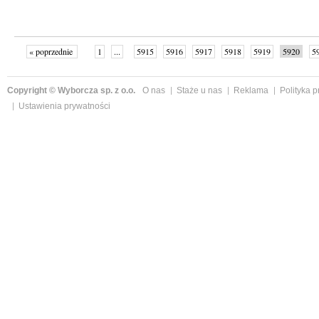
« poprzednie
1
...
5915
5916
5917
5918
5919
5920
5
...
6002
następne »
Copyright © Wyborcza sp. z o.o.
O nas
Staże u nas
Reklama
Polityka 
Ustawienia prywatności