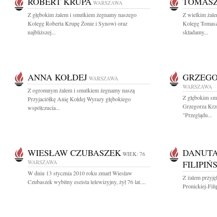
ROBERT KRUPA
TOMASZ
WARSZAWA
Z głębokim żalem i smutkiem żegnamy naszego
Z wielkim żal
Kolegę Roberta Krupę Żonie i Synowi oraz
Kolegę Tomasz
najbliższej...
składamy...
ANNA KOŁDEJ
GRZEGO
WARSZAWA
WARSZAWA
Z ogromnym żalem i smutkiem żegnamy naszą
Z głębokim sm
Przyjaciółkę Anię Kołdej Wyrazy głębokiego
Grzegorza Krz
współczucia...
"Przeglądu...
WIESŁAW CZUBASZEK
DANUTA
WIEK: 76
WARSZAWA
FILIPIŃ
W dniu 13 stycznia 2010 roku zmarł Wiesław
Z żalem przyj
Czubaszek wybitny eseista telewizyjny, żył 76 lat....
Pronickiej-Fil