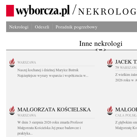
Nekrologi
Odeszli
Poradnik pogrzebowy
Inne nekrologi
JACEK 
WARSZAWA
79
WARSZAW
Naszej kochanej i dzielnej Marylce Butruk
Z wielkim żale
Najcieplejsze wyrazy wsparcia i współczucia w...
2026 roku w Au
MAŁGORZATA KOŚCIELSKA
MAŁGOR
WARSZAWA
CAŁA POLSK
W dniu 3 sierpnia 2026 roku zmarła Profesor
Z głębokim sm
Małgorzata Kościelska Jej prace badawcze i
Małgorzatę Koś
praktyka...