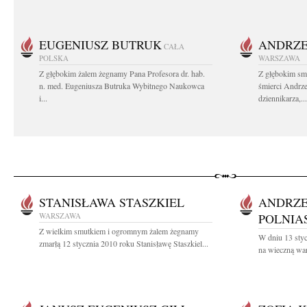
EUGENIUSZ BUTRUK
ANDRZE
CAŁA
POLSKA
WARSZAWA
Z głębokim żalem żegnamy Pana Profesora dr. hab.
Z głębokim sm
n. med. Eugeniusza Butruka Wybitnego Naukowca
śmierci Andrz
i...
dziennikarza,...
STANISŁAWA STASZKIEL
ANDRZE
WARSZAWA
POLNIA
Z wielkim smutkiem i ogromnym żalem żegnamy
W dniu 13 sty
zmarłą 12 stycznia 2010 roku Stanisławę Staszkiel...
na wieczną war