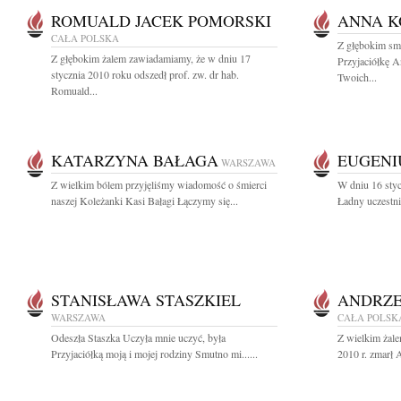
ROMUALD JACEK POMORSKI
ANNA K
CAŁA POLSKA
Z głębokim sm
Z głębokim żalem zawiadamiamy, że w dniu 17
Przyjaciółkę 
stycznia 2010 roku odszedł prof. zw. dr hab.
Twoich...
Romuald...
KATARZYNA BAŁAGA
EUGENI
WARSZAWA
Z wielkim bólem przyjęliśmy wiadomość o śmierci
W dniu 16 styc
naszej Koleżanki Kasi Bałagi Łączymy się...
Ładny uczestni
STANISŁAWA STASZKIEL
ANDRZE
WARSZAWA
CAŁA POLSK
Odeszła Staszka Uczyła mnie uczyć, była
Z wielkim żale
Przyjaciółką moją i mojej rodziny Smutno mi......
2010 r. zmarł 