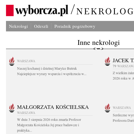
Nekrologi
Odeszli
Poradnik pogrzebowy
Inne nekrologi
JACEK 
WARSZAWA
79
WARSZAW
Naszej kochanej i dzielnej Marylce Butruk
Z wielkim żale
Najcieplejsze wyrazy wsparcia i współczucia w...
2026 roku w Au
MAŁGORZATA KOŚCIELSKA
WARSZAWA
WARSZAWA
Serdeczne wyr
W dniu 3 sierpnia 2026 roku zmarła Profesor
Profesora Dar
Małgorzata Kościelska Jej prace badawcze i
praktyka...