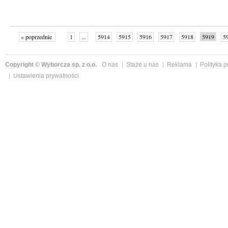
« poprzednie
1
...
5914
5915
5916
5917
5918
5919
5
...
6003
następne »
Copyright © Wyborcza sp. z o.o.
O nas
Staże u nas
Reklama
Polityka 
Ustawienia prywatności