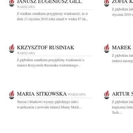
JANUSZ EUGENIUSZ GILL
ZOFIA 
WARSZAWA
Z głębokim ża
Z wielkim smutkiem przyjęliśmy wiadomość, że w
stycznia 2010 r
dniu 13 stycznia 2010 roku zmarł w wieku 87 lat...
KRZYSZTOF RUSINIAK
MAREK 
WARSZAWA
Z głębokim ża
Z głębokim smutkiem przyjęliśmy wiadomość o
śmierci naszego
śmierci Krzysztofa Rusiniaka wieloletniego...
MARIA SITKOWSKA
ARTUR 
WARSZAWA
Teresie i Markowi wyrazy głębokiego żalu i
Z głębokim ża
współczucia z powodu śmierci Mamy Marii...
tragicznej śmi
Tech....