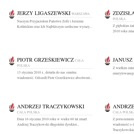
JERZY LIGASZEWSKI
ZDZISŁ
WARSZAWA
POLSKA
Naszym Przyjaciołom Państwu Zofii i Jerzemu
Z głębokim żal
Kotlińskim oraz Ich Najbliższym serdeczne wyrazy...
2010 roku zmar
PIOTR GRZEŚKIEWICZ
JANUSZ
CAŁA
POLSKA
Z wielkim żale
13 stycznia 2010 r., dotarła do nas smutna
emerytowanego 
wiadomość. Odszedł Piotr Grześkiewicz absolwent...
ANDRZEJ TRACZYKOWSKI
ANDRZE
CAŁA POLSKA
CAŁA POLSK
Dnia 16 stycznia 2010 roku w wieku 60 lat zmarł
Z poruszeniem
Andrzej Traczykowski długoletni dyrektor...
wiadomość o ś
Traczykowskie