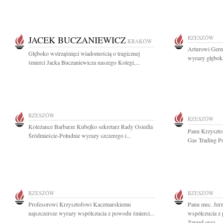
JACEK BUCZANIEWICZ
RZESZÓW
KRAKÓW
Arturowi Gern
Głęboko wstrząśnięci wiadomością o tragicznej
wyrazy głęboki
śmierci Jacka Buczaniewicza naszego Kolegi,...
RZESZÓW
RZESZÓW
Koleżance Barbarze Kubejko sekretarz Rady Osiedla
Panu Krzyszto
Śródmieście-Południe wyrazy szczerego i...
Gas Trading Po
RZESZÓW
RZESZÓW
Profesorowi Krzysztofowi Kaczmarskiemu
Panu mec. Jer
najszczersze wyrazy współczucia z powodu śmierci...
współczucia z
Zarząd oraz...