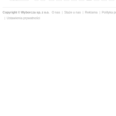
»
Copyright © Wyborcza sp. z o.o.
O nas
Staże u nas
Reklama
Polityka 
Ustawienia prywatności