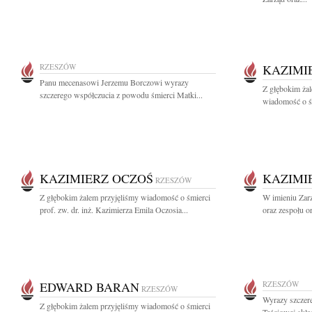
RZESZÓW
KAZIMI
Panu mecenasowi Jerzemu Borczowi wyrazy
Z głębokim żal
szczerego współczucia z powodu śmierci Matki...
wiadomość o śmi
KAZIMIERZ OCZOŚ
KAZIMI
RZESZÓW
Z głębokim żalem przyjęliśmy wiadomość o śmierci
W imieniu Zar
prof. zw. dr. inż. Kazimierza Emila Oczosia...
oraz zespołu 
EDWARD BARAN
RZESZÓW
RZESZÓW
Wyrazy szczer
Z głębokim żalem przyjęliśmy wiadomość o śmierci