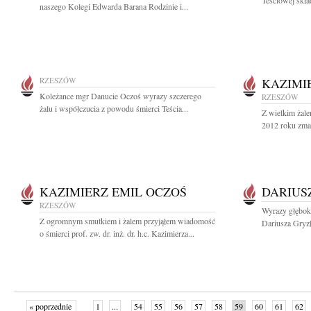
Teściowej skła
naszego Kolegi Edwarda Barana Rodzinie i...
RZESZÓW
KAZIMI
Koleżance mgr Danucie Oczoś wyrazy szczerego
RZESZÓW
żalu i współczucia z powodu śmierci Teścia...
Z wielkim żal
2012 roku zmarł
KAZIMIERZ EMIL OCZOŚ
DARIUS
RZESZÓW
Wyrazy głębok
Z ogromnym smutkiem i żalem przyjąłem wiadomość
Dariusza Gryz
o śmierci prof. zw. dr. inż. dr. h.c. Kazimierza...
« poprzednie
1
...
54
55
56
57
58
59
60
61
62