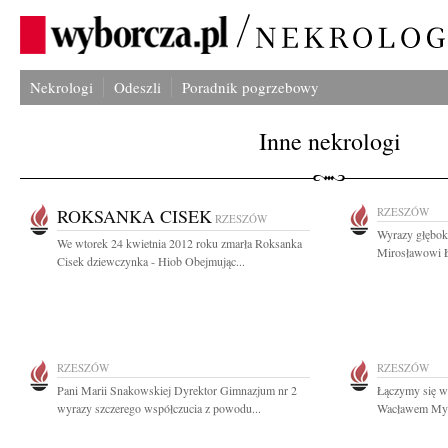
Nekrologi
Odeszli
Poradnik pogrzebowy
Inne nekrologi
ROKSANKA CISEK
RZESZÓW
RZESZÓW
Wyrazy głębok
We wtorek 24 kwietnia 2012 roku zmarła Roksanka
Mirosławowi Ł
Cisek dziewczynka - Hiob Obejmując...
RZESZÓW
RZESZÓW
Pani Marii Snakowskiej Dyrektor Gimnazjum nr 2
Łączymy się w 
wyrazy szczerego współczucia z powodu...
Wacławem Myśl