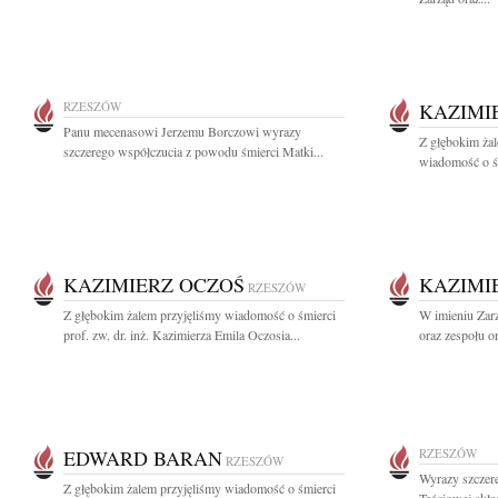
RZESZÓW
KAZIMI
Panu mecenasowi Jerzemu Borczowi wyrazy
Z głębokim żal
szczerego współczucia z powodu śmierci Matki...
wiadomość o śmi
KAZIMIERZ OCZOŚ
KAZIMI
RZESZÓW
Z głębokim żalem przyjęliśmy wiadomość o śmierci
W imieniu Zar
prof. zw. dr. inż. Kazimierza Emila Oczosia...
oraz zespołu 
EDWARD BARAN
RZESZÓW
RZESZÓW
Wyrazy szczer
Z głębokim żalem przyjęliśmy wiadomość o śmierci