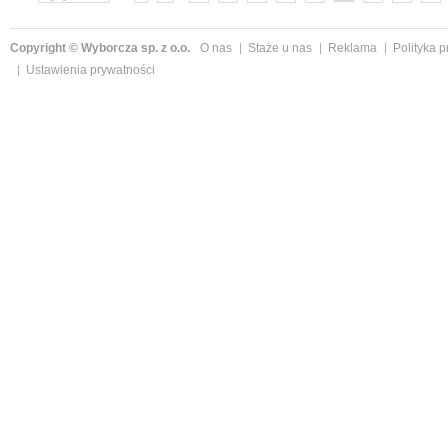
»
Copyright © Wyborcza sp. z o.o.
O nas
Staże u nas
Reklama
Polityka 
Ustawienia prywatności