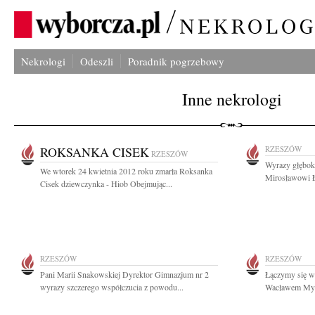
Nekrologi
Odeszli
Poradnik pogrzebowy
Inne nekrologi
ROKSANKA CISEK
RZESZÓW
RZESZÓW
Wyrazy głębok
We wtorek 24 kwietnia 2012 roku zmarła Roksanka
Mirosławowi Ł
Cisek dziewczynka - Hiob Obejmując...
RZESZÓW
RZESZÓW
Pani Marii Snakowskiej Dyrektor Gimnazjum nr 2
Łączymy się w 
wyrazy szczerego współczucia z powodu...
Wacławem Myśl