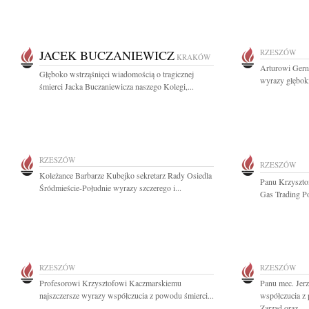
JACEK BUCZANIEWICZ
RZESZÓW
KRAKÓW
Arturowi Gern
Głęboko wstrząśnięci wiadomością o tragicznej
wyrazy głęboki
śmierci Jacka Buczaniewicza naszego Kolegi,...
RZESZÓW
RZESZÓW
Koleżance Barbarze Kubejko sekretarz Rady Osiedla
Panu Krzyszto
Śródmieście-Południe wyrazy szczerego i...
Gas Trading Po
RZESZÓW
RZESZÓW
Profesorowi Krzysztofowi Kaczmarskiemu
Panu mec. Jer
najszczersze wyrazy współczucia z powodu śmierci...
współczucia z
Zarząd oraz...