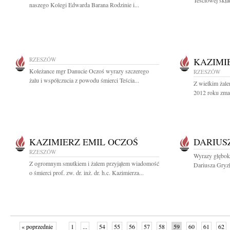
Teściowej skła
naszego Kolegi Edwarda Barana Rodzinie i...
RZESZÓW
KAZIMI
Koleżance mgr Danucie Oczoś wyrazy szczerego
RZESZÓW
żalu i współczucia z powodu śmierci Teścia...
Z wielkim żal
2012 roku zmarł
KAZIMIERZ EMIL OCZOŚ
DARIUS
RZESZÓW
Wyrazy głębok
Z ogromnym smutkiem i żalem przyjąłem wiadomość
Dariusza Gryz
o śmierci prof. zw. dr. inż. dr. h.c. Kazimierza...
« poprzednie
1
...
54
55
56
57
58
59
60
61
62