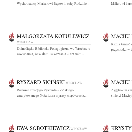
Wychowawcy Marianowi Bąkowi i całej Rodzinie...
Millerowi i ar
MAŁGORZATA KOTULEWICZ
MACIEJ
WROCŁAW
Każda śmierć 
Dolnośląska Biblioteka Pedagogiczna we Wrocławiu
przychodzi w 
zawiadamia, że w dniu 14 września 2009 roku...
RYSZARD SICIŃSKI
MACIEJ
WROCŁAW
Rodzinie zmarłego Ryszarda Sicińskiego
Z głębokim sm
emerytowanego Notariusza wyrazy współczucia...
śmierci Maciej
EWA SOBOTKIEWICZ
KRYSTY
WROCŁAW