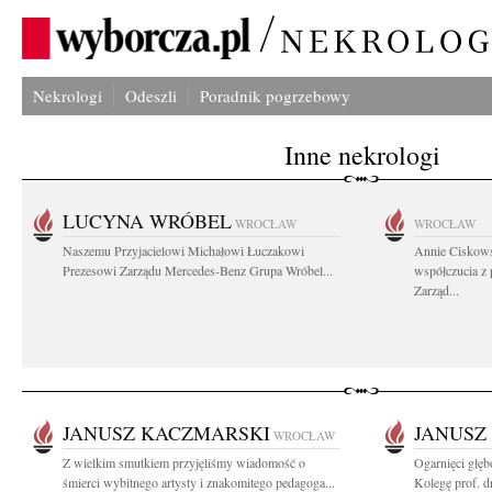
Nekrologi
Odeszli
Poradnik pogrzebowy
Inne nekrologi
LUCYNA WRÓBEL
WROCŁAW
WROCŁAW
Naszemu Przyjacielowi Michałowi Łuczakowi
Annie Ciskows
Prezesowi Zarządu Mercedes-Benz Grupa Wróbel...
współczucia z
Zarząd...
JANUSZ KACZMARSKI
JANUSZ
WROCŁAW
Z wielkim smutkiem przyjęliśmy wiadomość o
Ogarnięci głę
śmierci wybitnego artysty i znakomitego pedagoga...
Kolegę prof. dr