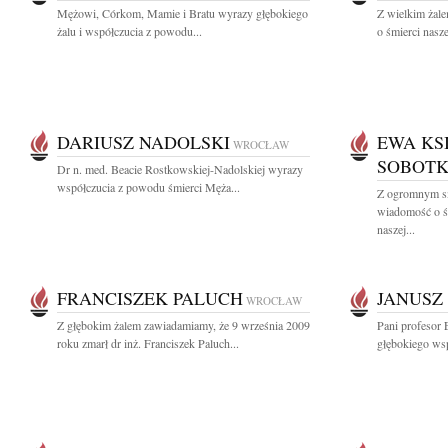
Mężowi, Córkom, Mamie i Bratu wyrazy głębokiego
Z wielkim żal
żalu i współczucia z powodu...
o śmierci nasze
DARIUSZ NADOLSKI
EWA KS
WROCŁAW
SOBOTK
Dr n. med. Beacie Rostkowskiej-Nadolskiej wyrazy
współczucia z powodu śmierci Męża...
Z ogromnym sm
wiadomość o ś
naszej...
FRANCISZEK PALUCH
JANUSZ
WROCŁAW
Z głębokim żalem zawiadamiamy, że 9 września 2009
Pani profesor 
roku zmarł dr inż. Franciszek Paluch...
głębokiego wsp