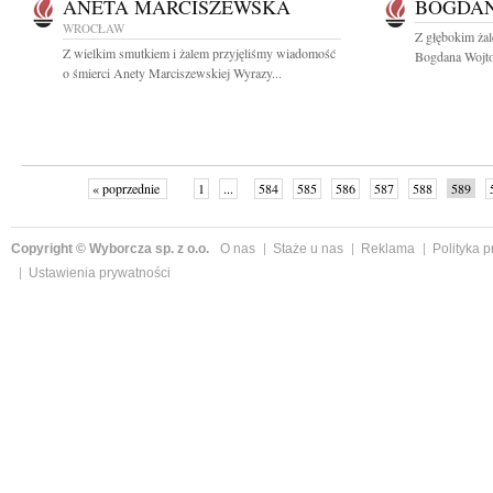
ANETA MARCISZEWSKA
BOGDAN
WROCŁAW
Z głębokim ża
Z wielkim smutkiem i żalem przyjęliśmy wiadomość
Bogdana Wojtow
o śmierci Anety Marciszewskiej Wyrazy...
« poprzednie
1
...
584
585
586
587
588
589
Copyright © Wyborcza sp. z o.o.
O nas
Staże u nas
Reklama
Polityka 
Ustawienia prywatności