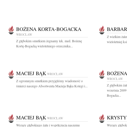
BOŻENA KORTA-BOGACKA
BARBAR
WROCŁAW
Z wielkim żale
Z głębokim smutkiem żegnamy lek. med. Bożenę
wieloletniej k
Kortę-Bogacką wieloletniego orzecznika...
MACIEJ BĄK
BOŻENA
WROCŁAW
WROCŁAW
Z ogromnym smutkiem przyjęliśmy wiadomość o
Z głębokim ża
śmierci naszego Absolwenta Macieja Bąka Kolegi i...
września 2009
Bogacka...
MACIEJ BĄK
KRYSTY
WROCŁAW
Wyrazy głębokiego żalu i współczucia naszemu
Wyrazy głębok