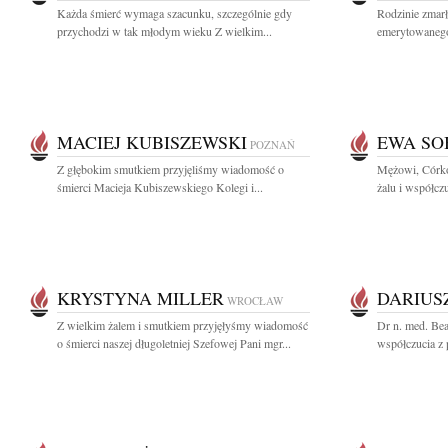
Każda śmierć wymaga szacunku, szczególnie gdy
Rodzinie zmar
przychodzi w tak młodym wieku Z wielkim...
emerytowanego
MACIEJ KUBISZEWSKI
EWA SO
POZNAŃ
Z głębokim smutkiem przyjęliśmy wiadomość o
Mężowi, Córko
śmierci Macieja Kubiszewskiego Kolegi i...
żalu i współcz
KRYSTYNA MILLER
DARIUS
WROCŁAW
Z wielkim żalem i smutkiem przyjęłyśmy wiadomość
Dr n. med. Be
o śmierci naszej długoletniej Szefowej Pani mgr...
współczucia z