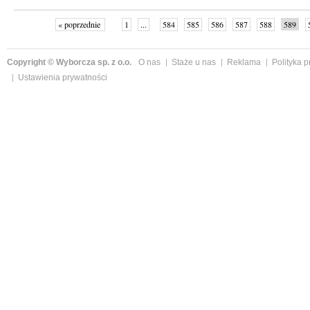
« poprzednie
1
...
584
585
586
587
588
589
Copyright © Wyborcza sp. z o.o.
O nas
Staże u nas
Reklama
Polityka 
Ustawienia prywatności