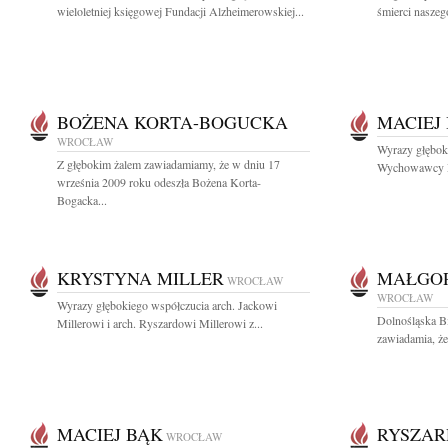
wieloletniej księgowej Fundacji Alzheimerowskiej...
śmierci naszeg
BOŻENA KORTA-BOGUCKA
MACIEJ
WROCŁAW
Wyrazy głębok
Z głębokim żalem zawiadamiamy, że w dniu 17
Wychowawcy Ma
września 2009 roku odeszła Bożena Korta-
Bogacka...
KRYSTYNA MILLER
MAŁGOR
WROCŁAW
WROCŁAW
Wyrazy głębokiego współczucia arch. Jackowi
Dolnośląska B
Millerowi i arch. Ryszardowi Millerowi z...
zawiadamia, że
MACIEJ BĄK
RYSZAR
WROCŁAW