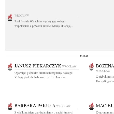
WROCŁAW
Pani Iwonie Warachim wyrazy głębokiego
współczucia z powodu śmierci Mamy składają...
JANUSZ PIEKARCZYK
BOŻENA
WROCŁAW
WROCŁAW
Ogarnięci głębokim smutkiem żegnamy naszego
Z głębokim sm
Kolegę prof. dr. hab. med. dr. h.c. Janusza...
Kortę-Bogacką 
BARBARA PAKUŁA
MACIEJ
WROCŁAW
Z wielkim żalem zawiadamiamy o nagłej śmierci
Z ogromnym s