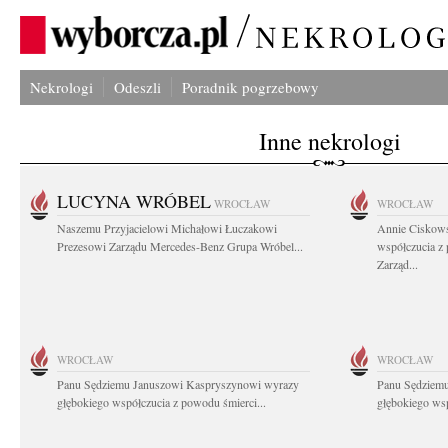
Nekrologi
Odeszli
Poradnik pogrzebowy
Inne nekrologi
LUCYNA WRÓBEL
WROCŁAW
WROCŁAW
Naszemu Przyjacielowi Michałowi Łuczakowi
Annie Ciskows
Prezesowi Zarządu Mercedes-Benz Grupa Wróbel...
współczucia z
Zarząd...
WROCŁAW
WROCŁAW
Panu Sędziemu Januszowi Kaspryszynowi wyrazy
Panu Sędziem
głębokiego współczucia z powodu śmierci...
głębokiego wsp