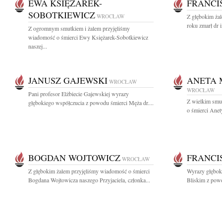
EWA KSIĘŻAREK-
FRANCI
SOBOTKIEWICZ
WROCŁAW
Z głębokim ża
roku zmarł dr i
Z ogromnym smutkiem i żalem przyjęliśmy
wiadomość o śmierci Ewy Księżarek-Sobotkiewicz
naszej...
JANUSZ GAJEWSKI
ANETA 
WROCŁAW
WROCŁAW
Pani profesor Elżbiecie Gajewskiej wyrazy
Z wielkim smu
głębokiego współczucia z powodu śmierci Męża dr....
o śmierci Anet
BOGDAN WOJTOWICZ
FRANCI
WROCŁAW
Z głębokim żalem przyjęliśmy wiadomość o śmierci
Wyrazy głęboki
Bogdana Wojtowicza naszego Przyjaciela, członka...
Bliskim z powod