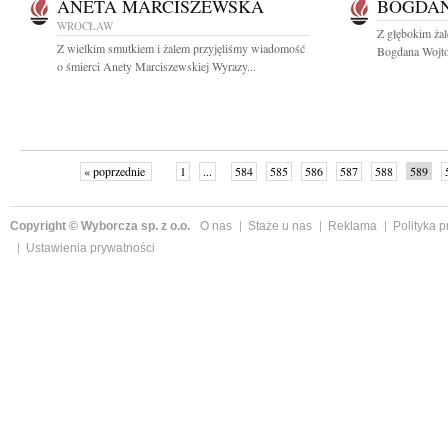
ANETA MARCISZEWSKA
BOGDAN
WROCŁAW
Z głębokim ża
Z wielkim smutkiem i żalem przyjęliśmy wiadomość
Bogdana Wojtow
o śmierci Anety Marciszewskiej Wyrazy...
« poprzednie
1
...
584
585
586
587
588
589
Copyright © Wyborcza sp. z o.o.
O nas
Staże u nas
Reklama
Polityka 
Ustawienia prywatności