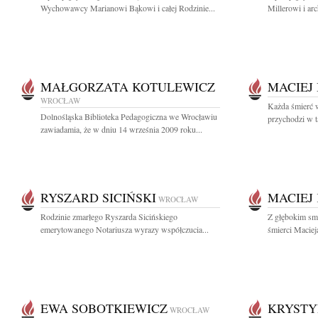
Wychowawcy Marianowi Bąkowi i całej Rodzinie...
Millerowi i ar
MAŁGORZATA KOTULEWICZ
MACIEJ
WROCŁAW
Każda śmierć 
Dolnośląska Biblioteka Pedagogiczna we Wrocławiu
przychodzi w 
zawiadamia, że w dniu 14 września 2009 roku...
RYSZARD SICIŃSKI
MACIEJ
WROCŁAW
Rodzinie zmarłego Ryszarda Sicińskiego
Z głębokim sm
emerytowanego Notariusza wyrazy współczucia...
śmierci Maciej
EWA SOBOTKIEWICZ
KRYSTY
WROCŁAW