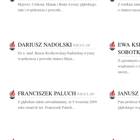
Mężowi, Córkom, Mamie i Bratu wyrazy głębokiego
Z wielkim żal
żalu i współczucia z powodu...
o śmierci nasze
DARIUSZ NADOLSKI
EWA KS
WROCŁAW
SOBOTK
Dr n. med. Beacie Rostkowskiej-Nadolskiej wyrazy
współczucia z powodu śmierci Męża...
Z ogromnym sm
wiadomość o ś
naszej...
FRANCISZEK PALUCH
JANUSZ
WROCŁAW
Z głębokim żalem zawiadamiamy, że 9 września 2009
Pani profesor 
roku zmarł dr inż. Franciszek Paluch...
głębokiego wsp