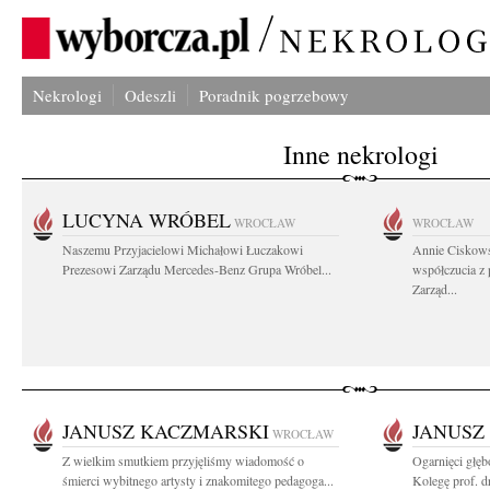
Nekrologi
Odeszli
Poradnik pogrzebowy
Inne nekrologi
LUCYNA WRÓBEL
WROCŁAW
WROCŁAW
Naszemu Przyjacielowi Michałowi Łuczakowi
Annie Ciskows
Prezesowi Zarządu Mercedes-Benz Grupa Wróbel...
współczucia z
Zarząd...
JANUSZ KACZMARSKI
JANUSZ
WROCŁAW
Z wielkim smutkiem przyjęliśmy wiadomość o
Ogarnięci głę
śmierci wybitnego artysty i znakomitego pedagoga...
Kolegę prof. dr