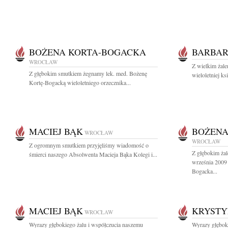
BOŻENA KORTA-BOGACKA
BARBAR
WROCŁAW
Z wielkim żale
Z głębokim smutkiem żegnamy lek. med. Bożenę
wieloletniej k
Kortę-Bogacką wieloletniego orzecznika...
MACIEJ BĄK
BOŻENA
WROCŁAW
WROCŁAW
Z ogromnym smutkiem przyjęliśmy wiadomość o
Z głębokim ża
śmierci naszego Absolwenta Macieja Bąka Kolegi i...
września 2009
Bogacka...
MACIEJ BĄK
KRYSTY
WROCŁAW
Wyrazy głębokiego żalu i współczucia naszemu
Wyrazy głębok