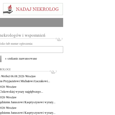
 nekrologów i wspomnień
wisko lub numer ogłoszenia:
+ szukanie zaawansowane
KROLOGI
 Wróbel
06.08.2026
Wrocław
u Przyjacielowi Michałowi Łuczakowi...
.2026
Wrocław
Ciskowskiej wyrazy najgłębszego...
.2026
Wrocław
ędziemu Januszowi Kaspryszynowi wyrazy...
.2026
Wrocław
ędziemu Januszowi Kaspryszynowi wyrazy...