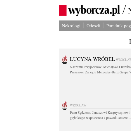
Nekrologi
Odeszli
Poradnik po
LUCYNA WRÓBEL
WROCŁA
Naszemu Przyjacielowi Michałowi Łuczak
Prezesowi Zarządu Mercedes-Benz Grupa W
WROCŁAW
Panu Sędziemu Januszowi Kaspryszynowi 
głębokiego współczucia z powodu śmierci...