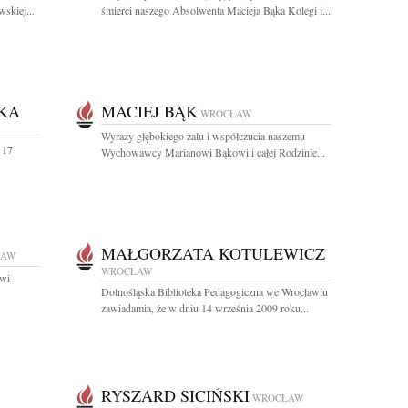
skiej...
śmierci naszego Absolwenta Macieja Bąka Kolegi i...
KA
MACIEJ BĄK
WROCŁAW
Wyrazy głębokiego żalu i współczucia naszemu
 17
Wychowawcy Marianowi Bąkowi i całej Rodzinie...
MAŁGORZATA KOTULEWICZ
ŁAW
WROCŁAW
owi
Dolnośląska Biblioteka Pedagogiczna we Wrocławiu
zawiadamia, że w dniu 14 września 2009 roku...
RYSZARD SICIŃSKI
WROCŁAW