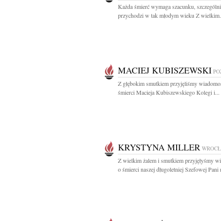
Każda śmierć wymaga szacunku, szczególni
przychodzi w tak młodym wieku Z wielkim.
MACIEJ KUBISZEWSKI
PO
Z głębokim smutkiem przyjęliśmy wiadomo
śmierci Macieja Kubiszewskiego Kolegi i...
KRYSTYNA MILLER
WROC
Z wielkim żalem i smutkiem przyjęłyśmy 
o śmierci naszej długoletniej Szefowej Pani 