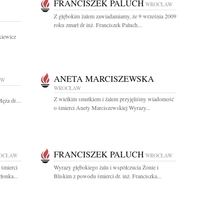
FRANCISZEK PALUCH
WROCŁAW
Z głębokim żalem zawiadamiamy, że 9 września 2009
roku zmarł dr inż. Franciszek Paluch...
kiewicz
ANETA MARCISZEWSKA
AW
WROCŁAW
Z wielkim smutkiem i żalem przyjęliśmy wiadomość
ża dr....
o śmierci Anety Marciszewskiej Wyrazy...
FRANCISZEK PALUCH
OCŁAW
WROCŁAW
 śmierci
Wyrazy głębokiego żalu i współczucia Żonie i
łonka...
Bliskim z powodu śmierci dr. inż. Franciszka...