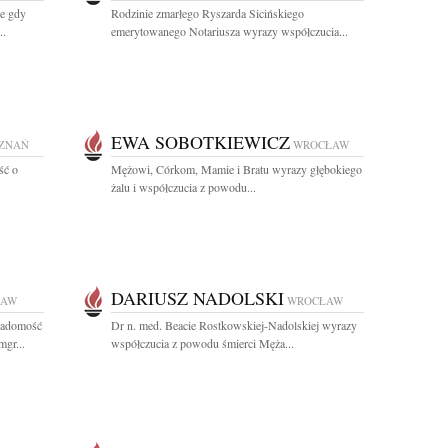
e gdy
Rodzinie zmarłego Ryszarda Sicińskiego
..
emerytowanego Notariusza wyrazy współczucia...
EWA SOBOTKIEWICZ
ZNAŃ
WROCŁAW
ść o
Mężowi, Córkom, Mamie i Bratu wyrazy głębokiego
żalu i współczucia z powodu...
DARIUSZ NADOLSKI
ŁAW
WROCŁAW
wiadomość
Dr n. med. Beacie Rostkowskiej-Nadolskiej wyrazy
mgr...
współczucia z powodu śmierci Męża...