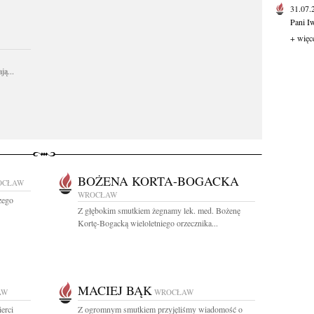
31.07
Pani I
+ więc
ą...
BOŻENA KORTA-BOGACKA
OCŁAW
WROCŁAW
zego
Z głębokim smutkiem żegnamy lek. med. Bożenę
Kortę-Bogacką wieloletniego orzecznika...
MACIEJ BĄK
AW
WROCŁAW
erci
Z ogromnym smutkiem przyjęliśmy wiadomość o