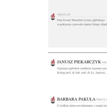
WROCŁAW
Pani Iwonie Warachim wyrazy głębokiego
współczucia z powodu śmierci Mamy składaj
JANUSZ PIEKARCZYK
WR
Ogarnięci głębokim smutkiem żegnamy nas
Kolegę prof. dr. hab. med. dr. h.c. Janusza...
BARBARA PAKUŁA
WROCŁ
Z wielkim żalem zawiadamiamy o nagłej śmi