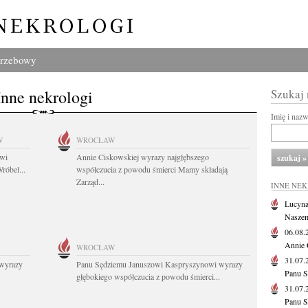
grzebowy
Inne nekrologi
Szukaj
Imię i naz
W
WROCŁAW
owi
Annie Ciskowskiej wyrazy najgłębszego
róbel...
współczucia z powodu śmierci Mamy składają
Zarząd...
INNE NE
Lucyna
Naszem
06.08
Annie 
WROCŁAW
31.07
wyrazy
Panu Sędziemu Januszowi Kaspryszynowi wyrazy
Panu S
głębokiego współczucia z powodu śmierci...
31.07
Panu S