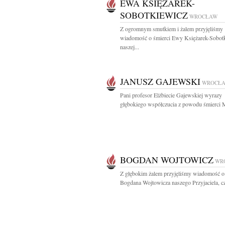
EWA KSIĘŻAREK-
SOBOTKIEWICZ
WROCŁAW
Z ogromnym smutkiem i żalem przyjęliśmy
wiadomość o śmierci Ewy Księżarek-Sobot
naszej...
JANUSZ GAJEWSKI
WROCŁ
Pani profesor Elżbiecie Gajewskiej wyrazy
głębokiego współczucia z powodu śmierci Mę
BOGDAN WOJTOWICZ
WR
Z głębokim żalem przyjęliśmy wiadomość o
Bogdana Wojtowicza naszego Przyjaciela, cz