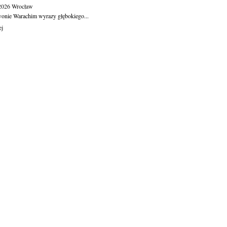
.2026
Wrocław
wonie Warachim wyrazy głębokiego...
ej