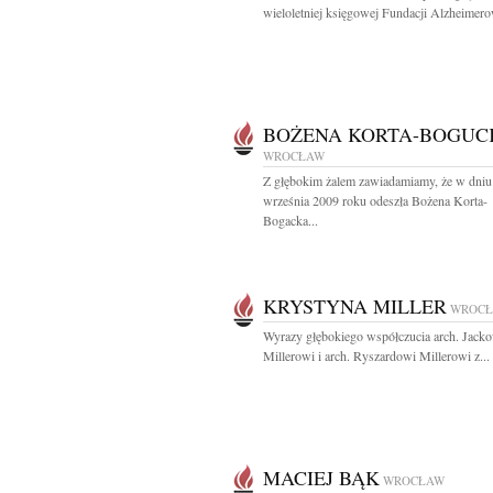
wieloletniej księgowej Fundacji Alzheimerow
BOŻENA KORTA-BOGUC
WROCŁAW
Z głębokim żalem zawiadamiamy, że w dniu
września 2009 roku odeszła Bożena Korta-
Bogacka...
KRYSTYNA MILLER
WROC
Wyrazy głębokiego współczucia arch. Jack
Millerowi i arch. Ryszardowi Millerowi z...
MACIEJ BĄK
WROCŁAW