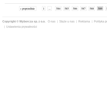
« poprzednie
1
...
584
585
586
587
588
589
Copyright © Wyborcza sp. z o.o.
O nas
Staże u nas
Reklama
Polityka 
Ustawienia prywatności