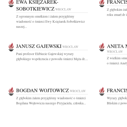
EWA KSIĘŻAREK-
FRANCI
SOBOTKIEWICZ
WROCŁAW
Z głębokim ża
roku zmarł dr i
Z ogromnym smutkiem i żalem przyjęliśmy
wiadomość o śmierci Ewy Księżarek-Sobotkiewicz
naszej...
JANUSZ GAJEWSKI
ANETA 
WROCŁAW
WROCŁAW
Pani profesor Elżbiecie Gajewskiej wyrazy
Z wielkim smu
głębokiego współczucia z powodu śmierci Męża dr....
o śmierci Anet
BOGDAN WOJTOWICZ
FRANCI
WROCŁAW
Z głębokim żalem przyjęliśmy wiadomość o śmierci
Wyrazy głęboki
Bogdana Wojtowicza naszego Przyjaciela, członka...
Bliskim z powod