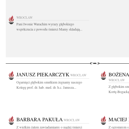
WROCŁAW
Pani Iwonie Warachim wyrazy głębokiego
współczucia z powodu śmierci Mamy składają...
JANUSZ PIEKARCZYK
BOŻENA
WROCŁAW
WROCŁAW
Ogarnięci głębokim smutkiem żegnamy naszego
Z głębokim sm
Kolegę prof. dr. hab. med. dr. h.c. Janusza...
Kortę-Bogacką 
BARBARA PAKUŁA
MACIEJ
WROCŁAW
Z wielkim żalem zawiadamiamy o nagłej śmierci
Z ogromnym s