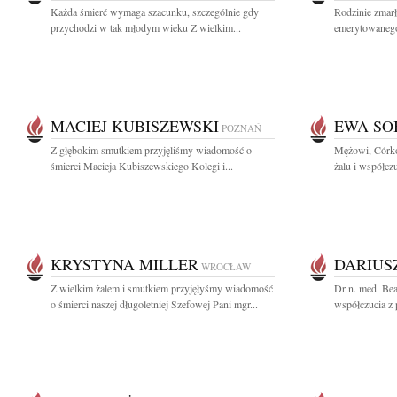
Każda śmierć wymaga szacunku, szczególnie gdy
Rodzinie zmar
przychodzi w tak młodym wieku Z wielkim...
emerytowanego
MACIEJ KUBISZEWSKI
EWA SO
POZNAŃ
Z głębokim smutkiem przyjęliśmy wiadomość o
Mężowi, Córko
śmierci Macieja Kubiszewskiego Kolegi i...
żalu i współcz
KRYSTYNA MILLER
DARIUS
WROCŁAW
Z wielkim żalem i smutkiem przyjęłyśmy wiadomość
Dr n. med. Be
o śmierci naszej długoletniej Szefowej Pani mgr...
współczucia z