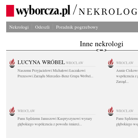
Nekrologi
Odeszli
Poradnik pogrzebowy
Inne nekrologi
LUCYNA WRÓBEL
WROCŁAW
WROCŁAW
Naszemu Przyjacielowi Michałowi Łuczakowi
Annie Ciskows
Prezesowi Zarządu Mercedes-Benz Grupa Wróbel...
współczucia z
Zarząd...
WROCŁAW
WROCŁAW
Panu Sędziemu Januszowi Kaspryszynowi wyrazy
Panu Sędziem
głębokiego współczucia z powodu śmierci...
głębokiego wsp