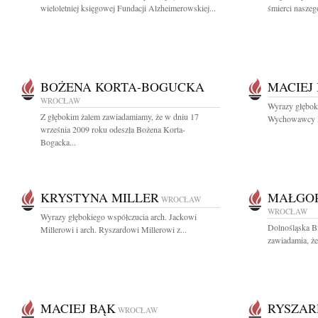
wieloletniej księgowej Fundacji Alzheimerowskiej...
śmierci naszeg
BOŻENA KORTA-BOGUCKA
MACIEJ
WROCŁAW
Wyrazy głębok
Z głębokim żalem zawiadamiamy, że w dniu 17
Wychowawcy Ma
września 2009 roku odeszła Bożena Korta-
Bogacka...
KRYSTYNA MILLER
MAŁGOR
WROCŁAW
WROCŁAW
Wyrazy głębokiego współczucia arch. Jackowi
Dolnośląska B
Millerowi i arch. Ryszardowi Millerowi z...
zawiadamia, że
MACIEJ BĄK
RYSZAR
WROCŁAW