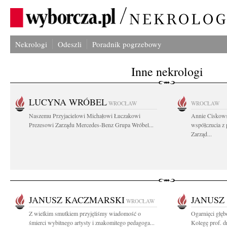
Nekrologi
Odeszli
Poradnik pogrzebowy
Inne nekrologi
LUCYNA WRÓBEL
WROCŁAW
WROCŁAW
Naszemu Przyjacielowi Michałowi Łuczakowi
Annie Ciskows
Prezesowi Zarządu Mercedes-Benz Grupa Wróbel...
współczucia z
Zarząd...
JANUSZ KACZMARSKI
JANUSZ
WROCŁAW
Z wielkim smutkiem przyjęliśmy wiadomość o
Ogarnięci głę
śmierci wybitnego artysty i znakomitego pedagoga...
Kolegę prof. dr