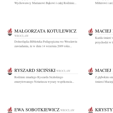
Wychowawcy Marianowi Bąkowi i całej Rodzinie...
Millerowi i ar
MAŁGORZATA KOTULEWICZ
MACIEJ
WROCŁAW
Każda śmierć 
Dolnośląska Biblioteka Pedagogiczna we Wrocławiu
przychodzi w 
zawiadamia, że w dniu 14 września 2009 roku...
RYSZARD SICIŃSKI
MACIEJ
WROCŁAW
Rodzinie zmarłego Ryszarda Sicińskiego
Z głębokim sm
emerytowanego Notariusza wyrazy współczucia...
śmierci Maciej
EWA SOBOTKIEWICZ
KRYSTY
WROCŁAW