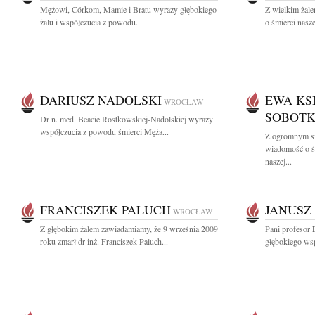
Mężowi, Córkom, Mamie i Bratu wyrazy głębokiego
Z wielkim żal
żalu i współczucia z powodu...
o śmierci nasze
DARIUSZ NADOLSKI
EWA KS
WROCŁAW
SOBOTK
Dr n. med. Beacie Rostkowskiej-Nadolskiej wyrazy
współczucia z powodu śmierci Męża...
Z ogromnym sm
wiadomość o ś
naszej...
FRANCISZEK PALUCH
JANUSZ
WROCŁAW
Z głębokim żalem zawiadamiamy, że 9 września 2009
Pani profesor 
roku zmarł dr inż. Franciszek Paluch...
głębokiego wsp