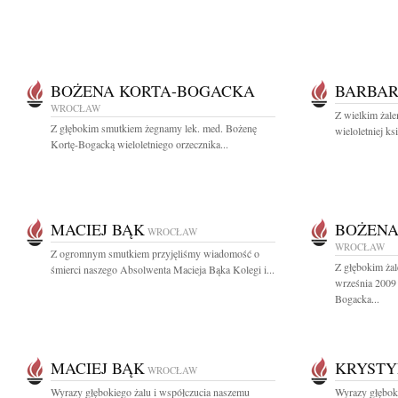
BOŻENA KORTA-BOGACKA
BARBAR
WROCŁAW
Z wielkim żale
Z głębokim smutkiem żegnamy lek. med. Bożenę
wieloletniej k
Kortę-Bogacką wieloletniego orzecznika...
MACIEJ BĄK
BOŻENA
WROCŁAW
WROCŁAW
Z ogromnym smutkiem przyjęliśmy wiadomość o
Z głębokim ża
śmierci naszego Absolwenta Macieja Bąka Kolegi i...
września 2009
Bogacka...
MACIEJ BĄK
KRYSTY
WROCŁAW
Wyrazy głębokiego żalu i współczucia naszemu
Wyrazy głębok