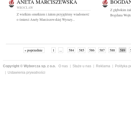
ANETA MARCISZEWSKA
BOGDAN
WROCŁAW
Z głębokim ża
Z wielkim smutkiem i żalem przyjęliśmy wiadomość
Bogdana Wojtow
o śmierci Anety Marciszewskiej Wyrazy...
« poprzednie
1
...
584
585
586
587
588
589
Copyright © Wyborcza sp. z o.o.
O nas
Staże u nas
Reklama
Polityka 
Ustawienia prywatności