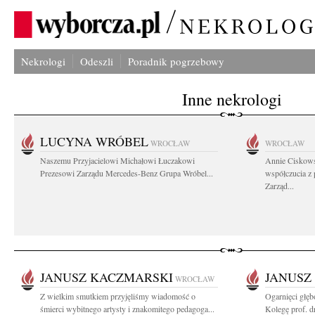
Nekrologi
Odeszli
Poradnik pogrzebowy
Inne nekrologi
LUCYNA WRÓBEL
WROCŁAW
WROCŁAW
Naszemu Przyjacielowi Michałowi Łuczakowi
Annie Ciskows
Prezesowi Zarządu Mercedes-Benz Grupa Wróbel...
współczucia z
Zarząd...
JANUSZ KACZMARSKI
JANUSZ
WROCŁAW
Z wielkim smutkiem przyjęliśmy wiadomość o
Ogarnięci głę
śmierci wybitnego artysty i znakomitego pedagoga...
Kolegę prof. dr