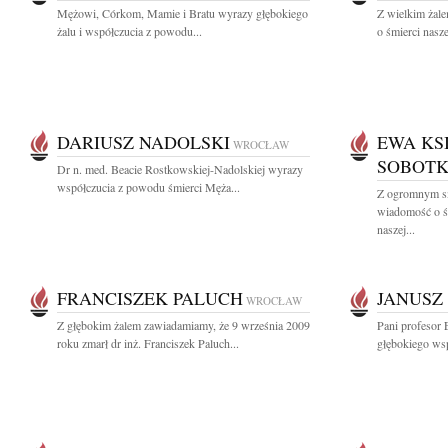
Mężowi, Córkom, Mamie i Bratu wyrazy głębokiego
Z wielkim żal
żalu i współczucia z powodu...
o śmierci nasze
DARIUSZ NADOLSKI
EWA KS
WROCŁAW
SOBOTK
Dr n. med. Beacie Rostkowskiej-Nadolskiej wyrazy
współczucia z powodu śmierci Męża...
Z ogromnym sm
wiadomość o ś
naszej...
FRANCISZEK PALUCH
JANUSZ
WROCŁAW
Z głębokim żalem zawiadamiamy, że 9 września 2009
Pani profesor 
roku zmarł dr inż. Franciszek Paluch...
głębokiego wsp