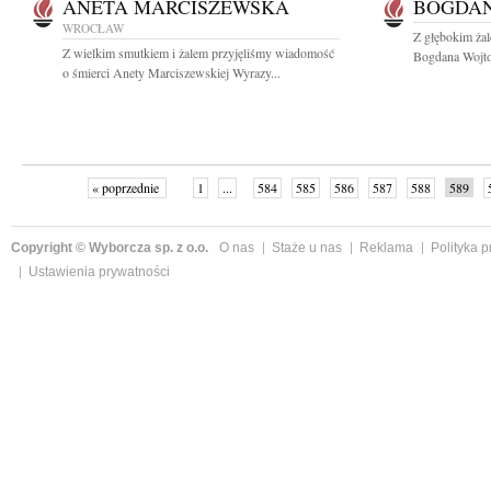
ANETA MARCISZEWSKA
BOGDAN
WROCŁAW
Z głębokim ża
Z wielkim smutkiem i żalem przyjęliśmy wiadomość
Bogdana Wojtow
o śmierci Anety Marciszewskiej Wyrazy...
« poprzednie
1
...
584
585
586
587
588
589
Copyright © Wyborcza sp. z o.o.
O nas
Staże u nas
Reklama
Polityka 
Ustawienia prywatności