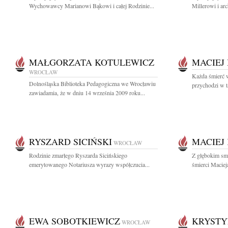
Wychowawcy Marianowi Bąkowi i całej Rodzinie...
Millerowi i ar
MAŁGORZATA KOTULEWICZ
MACIEJ
WROCŁAW
Każda śmierć 
Dolnośląska Biblioteka Pedagogiczna we Wrocławiu
przychodzi w 
zawiadamia, że w dniu 14 września 2009 roku...
RYSZARD SICIŃSKI
MACIEJ
WROCŁAW
Rodzinie zmarłego Ryszarda Sicińskiego
Z głębokim sm
emerytowanego Notariusza wyrazy współczucia...
śmierci Maciej
EWA SOBOTKIEWICZ
KRYSTY
WROCŁAW