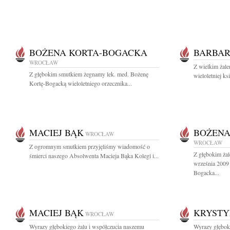
BOŻENA KORTA-BOGACKA
BARBAR
WROCŁAW
Z wielkim żale
Z głębokim smutkiem żegnamy lek. med. Bożenę
wieloletniej k
Kortę-Bogacką wieloletniego orzecznika...
MACIEJ BĄK
BOŻENA
WROCŁAW
WROCŁAW
Z ogromnym smutkiem przyjęliśmy wiadomość o
Z głębokim ża
śmierci naszego Absolwenta Macieja Bąka Kolegi i...
września 2009
Bogacka...
MACIEJ BĄK
KRYSTY
WROCŁAW
Wyrazy głębokiego żalu i współczucia naszemu
Wyrazy głębok