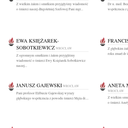
Z wielkim żalem i smutkiem przyjęłyśmy wiadomość
Dr n. med. Be
o śmierci naszej długoletniej Szefowej Pani mgr...
współczucia z
EWA KSIĘŻAREK-
FRANCI
SOBOTKIEWICZ
WROCŁAW
Z głębokim ża
roku zmarł dr i
Z ogromnym smutkiem i żalem przyjęliśmy
wiadomość o śmierci Ewy Księżarek-Sobotkiewicz
naszej...
JANUSZ GAJEWSKI
ANETA 
WROCŁAW
WROCŁAW
Pani profesor Elżbiecie Gajewskiej wyrazy
Z wielkim smu
głębokiego współczucia z powodu śmierci Męża dr....
o śmierci Anet