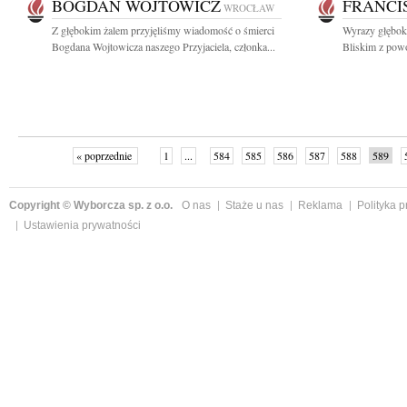
BOGDAN WOJTOWICZ
FRANCI
WROCŁAW
Z głębokim żalem przyjęliśmy wiadomość o śmierci
Wyrazy głęboki
Bogdana Wojtowicza naszego Przyjaciela, członka...
Bliskim z powod
« poprzednie
1
...
584
585
586
587
588
589
Copyright © Wyborcza sp. z o.o.
O nas
Staże u nas
Reklama
Polityka 
Ustawienia prywatności