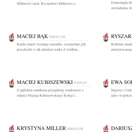
Dolnośląska B
Millerowi i arch. Ryszardowi Millerowi z...
zawiadamia, że
MACIEJ BĄK
RYSZAR
WROCŁAW
Każda śmierć wymaga szacunku, szczególnie gdy
Rodzinie zmar
przychodzi w tak młodym wieku Z wielkim...
emerytowanego
MACIEJ KUBISZEWSKI
EWA SO
POZNAŃ
Z głębokim smutkiem przyjęliśmy wiadomość o
Mężowi, Córko
śmierci Macieja Kubiszewskiego Kolegi i...
żalu i współcz
KRYSTYNA MILLER
DARIUS
WROCŁAW