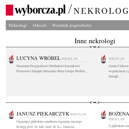
Nekrologi
Odeszli
Poradnik pogrzebowy
Inne nekrologi
LUCYNA WRÓBEL
WROCŁAW
WROCŁAW
Naszemu Przyjacielowi Michałowi Łuczakowi
Annie Ciskows
Prezesowi Zarządu Mercedes-Benz Grupa Wróbel...
współczucia z
Zarząd...
JANUSZ PIEKARCZYK
BOŻENA
WROCŁAW
WROCŁAW
Ogarnięci głębokim smutkiem żegnamy naszego
Z głębokim sm
Kolegę prof. dr. hab. med. dr. h.c. Janusza...