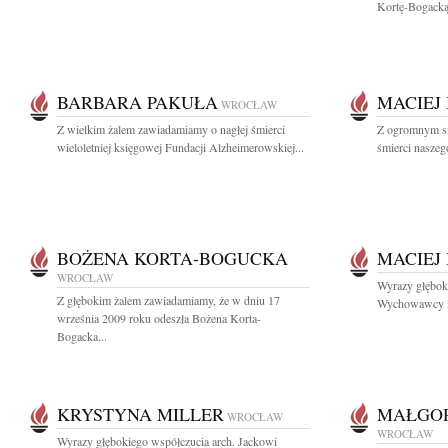
Kortę-Bogacką 
BARBARA PAKUŁA
MACIEJ
WROCŁAW
Z wielkim żalem zawiadamiamy o nagłej śmierci
Z ogromnym s
wieloletniej księgowej Fundacji Alzheimerowskiej...
śmierci naszeg
BOŻENA KORTA-BOGUCKA
MACIEJ
WROCŁAW
Wyrazy głębok
Z głębokim żalem zawiadamiamy, że w dniu 17
Wychowawcy Ma
września 2009 roku odeszła Bożena Korta-
Bogacka...
KRYSTYNA MILLER
MAŁGOR
WROCŁAW
WROCŁAW
Wyrazy głębokiego współczucia arch. Jackowi