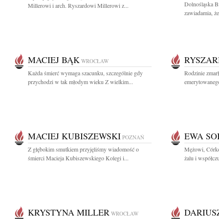
Dolnośląska B
Millerowi i arch. Ryszardowi Millerowi z...
zawiadamia, że
MACIEJ BĄK
RYSZAR
WROCŁAW
Każda śmierć wymaga szacunku, szczególnie gdy
Rodzinie zmar
przychodzi w tak młodym wieku Z wielkim...
emerytowanego
MACIEJ KUBISZEWSKI
EWA SO
POZNAŃ
Z głębokim smutkiem przyjęliśmy wiadomość o
Mężowi, Córko
śmierci Macieja Kubiszewskiego Kolegi i...
żalu i współcz
KRYSTYNA MILLER
DARIUS
WROCŁAW