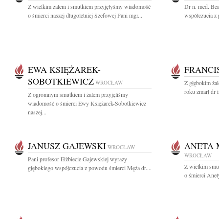
Z wielkim żalem i smutkiem przyjęłyśmy wiadomość
Dr n. med. Be
o śmierci naszej długoletniej Szefowej Pani mgr...
współczucia z
EWA KSIĘŻAREK-
FRANCI
SOBOTKIEWICZ
WROCŁAW
Z głębokim ża
roku zmarł dr i
Z ogromnym smutkiem i żalem przyjęliśmy
wiadomość o śmierci Ewy Księżarek-Sobotkiewicz
naszej...
JANUSZ GAJEWSKI
ANETA 
WROCŁAW
WROCŁAW
Pani profesor Elżbiecie Gajewskiej wyrazy
Z wielkim smu
głębokiego współczucia z powodu śmierci Męża dr....
o śmierci Anet