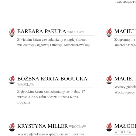
Kortę-Bogacką 
BARBARA PAKUŁA
MACIEJ
WROCŁAW
Z wielkim żalem zawiadamiamy o nagłej śmierci
Z ogromnym s
wieloletniej księgowej Fundacji Alzheimerowskiej...
śmierci naszeg
BOŻENA KORTA-BOGUCKA
MACIEJ
WROCŁAW
Wyrazy głębok
Z głębokim żalem zawiadamiamy, że w dniu 17
Wychowawcy Ma
września 2009 roku odeszła Bożena Korta-
Bogacka...
KRYSTYNA MILLER
MAŁGOR
WROCŁAW
WROCŁAW
Wyrazy głębokiego współczucia arch. Jackowi