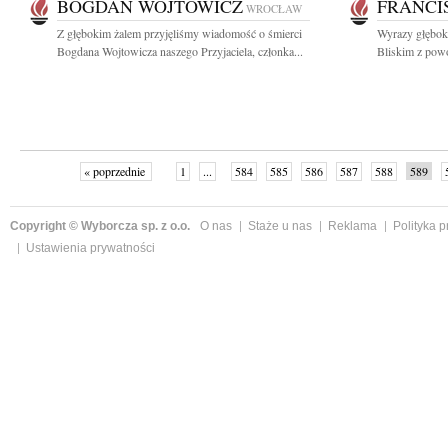
BOGDAN WOJTOWICZ
FRANCI
WROCŁAW
Z głębokim żalem przyjęliśmy wiadomość o śmierci
Wyrazy głęboki
Bogdana Wojtowicza naszego Przyjaciela, członka...
Bliskim z powod
« poprzednie
1
...
584
585
586
587
588
589
Copyright © Wyborcza sp. z o.o.
O nas
Staże u nas
Reklama
Polityka 
Ustawienia prywatności