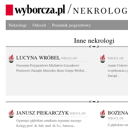
Nekrologi
Odeszli
Poradnik pogrzebowy
Inne nekrologi
LUCYNA WRÓBEL
WROCŁAW
WROCŁAW
Naszemu Przyjacielowi Michałowi Łuczakowi
Annie Ciskows
Prezesowi Zarządu Mercedes-Benz Grupa Wróbel...
współczucia z
Zarząd...
JANUSZ PIEKARCZYK
BOŻENA
WROCŁAW
WROCŁAW
Ogarnięci głębokim smutkiem żegnamy naszego
Z głębokim sm
Kolegę prof. dr. hab. med. dr. h.c. Janusza...