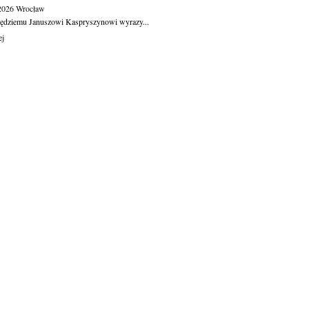
.2026
Wrocław
ędziemu Januszowi Kaspryszynowi wyrazy...
ej