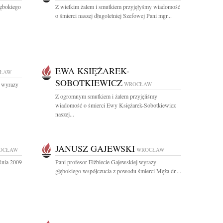
ębokiego
Z wielkim żalem i smutkiem przyjęłyśmy wiadomość
o śmierci naszej długoletniej Szefowej Pani mgr...
EWA KSIĘŻAREK-
ŁAW
SOBOTKIEWICZ
j wyrazy
WROCŁAW
Z ogromnym smutkiem i żalem przyjęliśmy
wiadomość o śmierci Ewy Księżarek-Sobotkiewicz
naszej...
JANUSZ GAJEWSKI
OCŁAW
WROCŁAW
śnia 2009
Pani profesor Elżbiecie Gajewskiej wyrazy
głębokiego współczucia z powodu śmierci Męża dr....