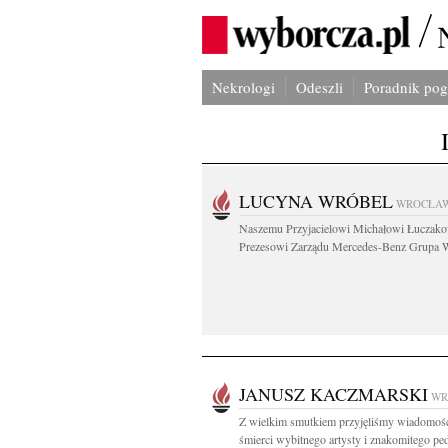
Nekrologi
Odeszli
Poradnik po
LUCYNA WRÓBEL
WROCŁA
Naszemu Przyjacielowi Michałowi Łuczak
Prezesowi Zarządu Mercedes-Benz Grupa W
JANUSZ KACZMARSKI
WR
Z wielkim smutkiem przyjęliśmy wiadomoś
śmierci wybitnego artysty i znakomitego pe