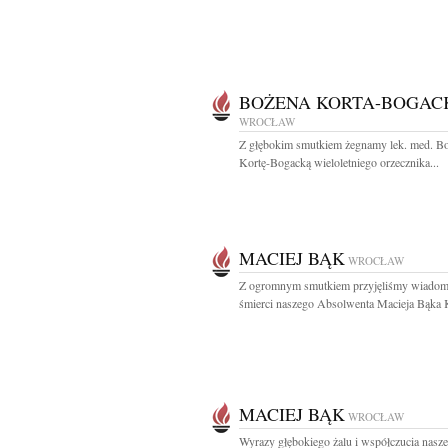
BOŻENA KORTA-BOGAC
WROCŁAW
Z głębokim smutkiem żegnamy lek. med. B
Kortę-Bogacką wieloletniego orzecznika...
MACIEJ BĄK
WROCŁAW
Z ogromnym smutkiem przyjęliśmy wiadom
śmierci naszego Absolwenta Macieja Bąka Ko
MACIEJ BĄK
WROCŁAW
Wyrazy głębokiego żalu i współczucia nasz