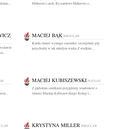
zinie...
Millerowi i arch. Ryszardowi Millerowi z...
WICZ
MACIEJ BĄK
WROCŁAW
Każda śmierć wymaga szacunku, szczególnie gdy
rocławiu
przychodzi w tak młodym wieku Z wielkim...
u...
MACIEJ KUBISZEWSKI
AW
POZNAŃ
Z głębokim smutkiem przyjęliśmy wiadomość o
cia...
śmierci Macieja Kubiszewskiego Kolegi i...
KRYSTYNA MILLER
CŁAW
WROCŁAW