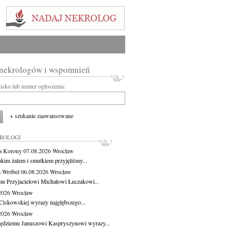
 nekrologów i wspomnień
wisko lub numer ogłoszenia:
+ szukanie zaawansowane
KROLOGI
a Korony
07.08.2026
Wrocław
okim żalem i smutkiem przyjęliśmy...
 Wróbel
06.08.2026
Wrocław
u Przyjacielowi Michałowi Łuczakowi...
.2026
Wrocław
Ciskowskiej wyrazy najgłębszego...
.2026
Wrocław
ędziemu Januszowi Kaspryszynowi wyrazy...