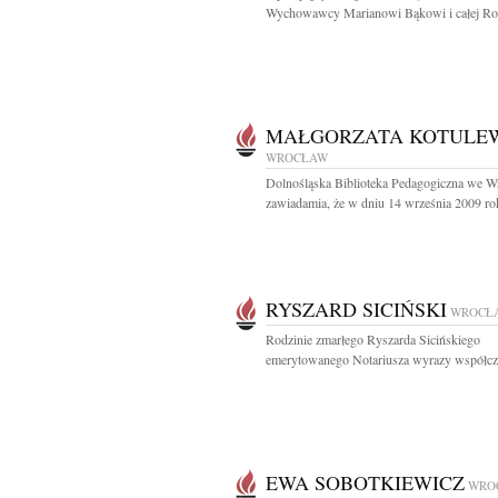
Wychowawcy Marianowi Bąkowi i całej Rod
MAŁGORZATA KOTULE
WROCŁAW
Dolnośląska Biblioteka Pedagogiczna we W
zawiadamia, że w dniu 14 września 2009 rok
RYSZARD SICIŃSKI
WROCŁ
Rodzinie zmarłego Ryszarda Sicińskiego
emerytowanego Notariusza wyrazy współczu
EWA SOBOTKIEWICZ
WRO