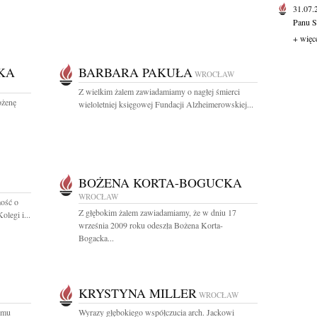
31.07
Panu S
+ więc
KA
BARBARA PAKUŁA
WROCŁAW
Z wielkim żalem zawiadamiamy o nagłej śmierci
ożenę
wieloletniej księgowej Fundacji Alzheimerowskiej...
BOŻENA KORTA-BOGUCKA
WROCŁAW
ość o
Z głębokim żalem zawiadamiamy, że w dniu 17
legi i...
września 2009 roku odeszła Bożena Korta-
Bogacka...
KRYSTYNA MILLER
WROCŁAW
emu
Wyrazy głębokiego współczucia arch. Jackowi