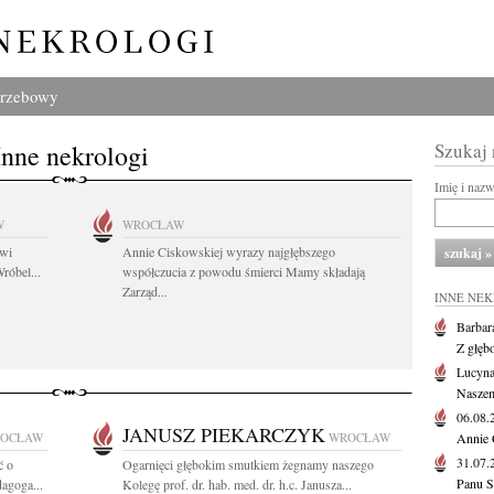
grzebowy
Inne nekrologi
Szukaj
Imię i naz
W
WROCŁAW
owi
Annie Ciskowskiej wyrazy najgłębszego
róbel...
współczucia z powodu śmierci Mamy składają
Zarząd...
INNE NE
Barbar
Z głęb
Lucyna
Naszem
06.08
JANUSZ PIEKARCZYK
OCŁAW
WROCŁAW
Annie 
31.07
ć o
Ogarnięci głębokim smutkiem żegnamy naszego
Panu S
dagoga...
Kolegę prof. dr. hab. med. dr. h.c. Janusza...