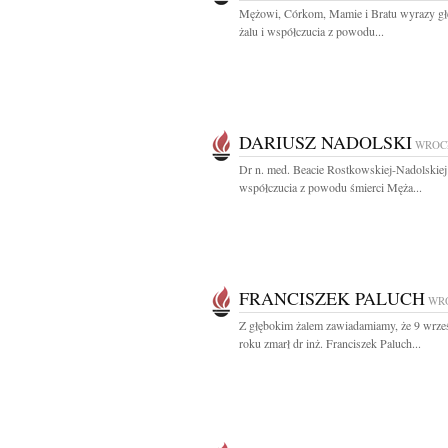
Mężowi, Córkom, Mamie i Bratu wyrazy gł
żalu i współczucia z powodu...
DARIUSZ NADOLSKI
WROC
Dr n. med. Beacie Rostkowskiej-Nadolskie
współczucia z powodu śmierci Męża...
FRANCISZEK PALUCH
WR
Z głębokim żalem zawiadamiamy, że 9 wrze
roku zmarł dr inż. Franciszek Paluch...