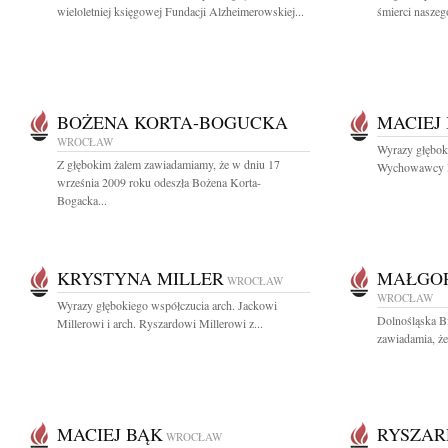
wieloletniej księgowej Fundacji Alzheimerowskiej...
śmierci naszeg
BOŻENA KORTA-BOGUCKA
MACIEJ
WROCŁAW
Wyrazy głębok
Z głębokim żalem zawiadamiamy, że w dniu 17
Wychowawcy Ma
września 2009 roku odeszła Bożena Korta-
Bogacka...
KRYSTYNA MILLER
MAŁGOR
WROCŁAW
WROCŁAW
Wyrazy głębokiego współczucia arch. Jackowi
Dolnośląska B
Millerowi i arch. Ryszardowi Millerowi z...
zawiadamia, że
MACIEJ BĄK
RYSZAR
WROCŁAW