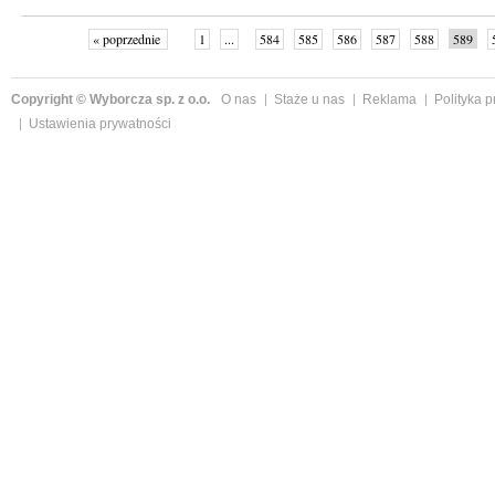
« poprzednie
1
...
584
585
586
587
588
589
Copyright © Wyborcza sp. z o.o.
O nas
Staże u nas
Reklama
Polityka 
Ustawienia prywatności