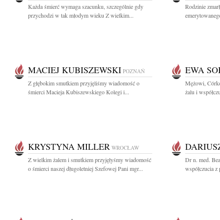
Każda śmierć wymaga szacunku, szczególnie gdy
Rodzinie zmar
przychodzi w tak młodym wieku Z wielkim...
emerytowanego
MACIEJ KUBISZEWSKI
EWA SO
POZNAŃ
Z głębokim smutkiem przyjęliśmy wiadomość o
Mężowi, Córko
śmierci Macieja Kubiszewskiego Kolegi i...
żalu i współcz
KRYSTYNA MILLER
DARIUS
WROCŁAW
Z wielkim żalem i smutkiem przyjęłyśmy wiadomość
Dr n. med. Be
o śmierci naszej długoletniej Szefowej Pani mgr...
współczucia z