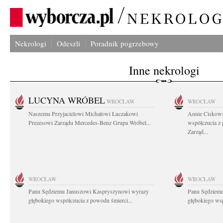
Nekrologi
Odeszli
Poradnik pogrzebowy
Inne nekrologi
LUCYNA WRÓBEL
WROCŁAW
WROCŁAW
Naszemu Przyjacielowi Michałowi Łuczakowi
Annie Ciskows
Prezesowi Zarządu Mercedes-Benz Grupa Wróbel...
współczucia z
Zarząd...
WROCŁAW
WROCŁAW
Panu Sędziemu Januszowi Kaspryszynowi wyrazy
Panu Sędziem
głębokiego współczucia z powodu śmierci...
głębokiego wsp