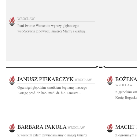
WROCŁAW
Pani Iwonie Warachim wyrazy głębokiego
współczucia z powodu śmierci Mamy składają...
JANUSZ PIEKARCZYK
BOŻENA
WROCŁAW
WROCŁAW
Ogarnięci głębokim smutkiem żegnamy naszego
Z głębokim sm
Kolegę prof. dr. hab. med. dr. h.c. Janusza...
Kortę-Bogacką 
BARBARA PAKUŁA
MACIEJ
WROCŁAW
Z wielkim żalem zawiadamiamy o nagłej śmierci
Z ogromnym s