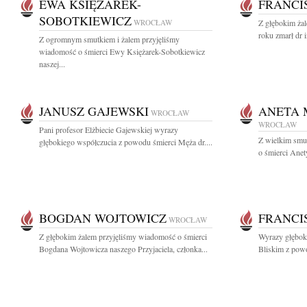
EWA KSIĘŻAREK-
FRANCI
SOBOTKIEWICZ
WROCŁAW
Z głębokim ża
roku zmarł dr i
Z ogromnym smutkiem i żalem przyjęliśmy
wiadomość o śmierci Ewy Księżarek-Sobotkiewicz
naszej...
JANUSZ GAJEWSKI
ANETA 
WROCŁAW
WROCŁAW
Pani profesor Elżbiecie Gajewskiej wyrazy
Z wielkim smu
głębokiego współczucia z powodu śmierci Męża dr....
o śmierci Anet
BOGDAN WOJTOWICZ
FRANCI
WROCŁAW
Z głębokim żalem przyjęliśmy wiadomość o śmierci
Wyrazy głęboki
Bogdana Wojtowicza naszego Przyjaciela, członka...
Bliskim z powod