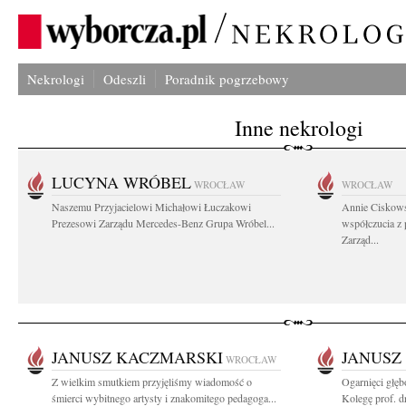
Nekrologi
Odeszli
Poradnik pogrzebowy
Inne nekrologi
LUCYNA WRÓBEL
WROCŁAW
WROCŁAW
Naszemu Przyjacielowi Michałowi Łuczakowi
Annie Ciskows
Prezesowi Zarządu Mercedes-Benz Grupa Wróbel...
współczucia z
Zarząd...
JANUSZ KACZMARSKI
JANUSZ
WROCŁAW
Z wielkim smutkiem przyjęliśmy wiadomość o
Ogarnięci głę
śmierci wybitnego artysty i znakomitego pedagoga...
Kolegę prof. dr