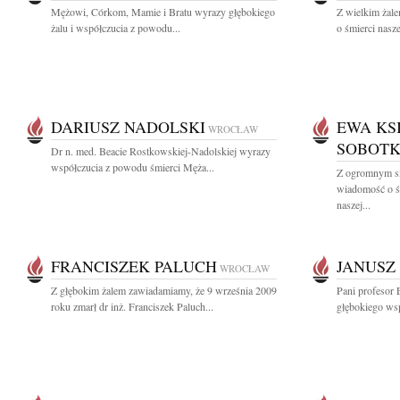
Mężowi, Córkom, Mamie i Bratu wyrazy głębokiego
Z wielkim żal
żalu i współczucia z powodu...
o śmierci nasze
DARIUSZ NADOLSKI
EWA KS
WROCŁAW
SOBOTK
Dr n. med. Beacie Rostkowskiej-Nadolskiej wyrazy
współczucia z powodu śmierci Męża...
Z ogromnym sm
wiadomość o ś
naszej...
FRANCISZEK PALUCH
JANUSZ
WROCŁAW
Z głębokim żalem zawiadamiamy, że 9 września 2009
Pani profesor 
roku zmarł dr inż. Franciszek Paluch...
głębokiego wsp