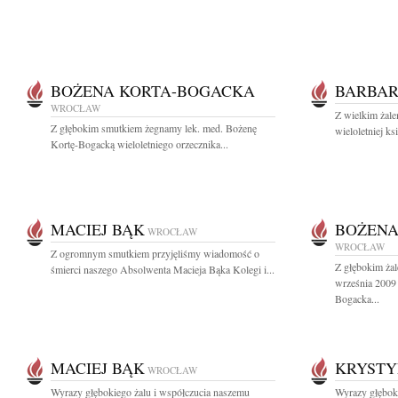
BOŻENA KORTA-BOGACKA
BARBAR
WROCŁAW
Z wielkim żale
Z głębokim smutkiem żegnamy lek. med. Bożenę
wieloletniej k
Kortę-Bogacką wieloletniego orzecznika...
MACIEJ BĄK
BOŻENA
WROCŁAW
WROCŁAW
Z ogromnym smutkiem przyjęliśmy wiadomość o
Z głębokim ża
śmierci naszego Absolwenta Macieja Bąka Kolegi i...
września 2009
Bogacka...
MACIEJ BĄK
KRYSTY
WROCŁAW
Wyrazy głębokiego żalu i współczucia naszemu
Wyrazy głębok