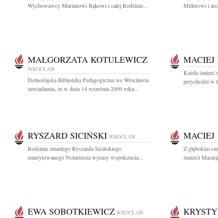
Wychowawcy Marianowi Bąkowi i całej Rodzinie...
Millerowi i ar
MAŁGORZATA KOTULEWICZ
MACIEJ
WROCŁAW
Każda śmierć 
Dolnośląska Biblioteka Pedagogiczna we Wrocławiu
przychodzi w 
zawiadamia, że w dniu 14 września 2009 roku...
RYSZARD SICIŃSKI
MACIEJ
WROCŁAW
Rodzinie zmarłego Ryszarda Sicińskiego
Z głębokim sm
emerytowanego Notariusza wyrazy współczucia...
śmierci Maciej
EWA SOBOTKIEWICZ
KRYSTY
WROCŁAW