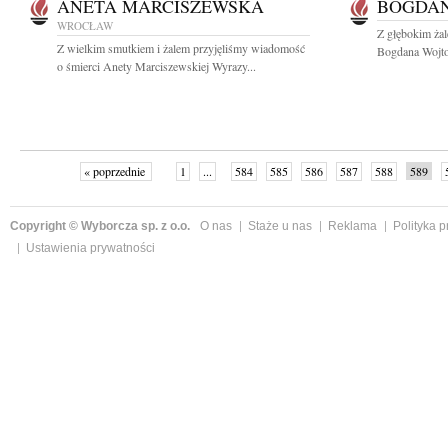
ANETA MARCISZEWSKA
BOGDAN
WROCŁAW
Z głębokim ża
Z wielkim smutkiem i żalem przyjęliśmy wiadomość
Bogdana Wojtow
o śmierci Anety Marciszewskiej Wyrazy...
« poprzednie
1
...
584
585
586
587
588
589
Copyright © Wyborcza sp. z o.o.
O nas
Staże u nas
Reklama
Polityka 
Ustawienia prywatności