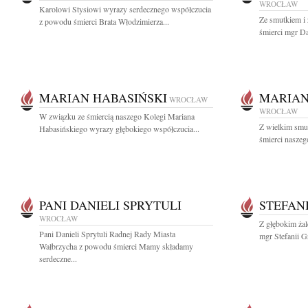
WROCŁAW
Karolowi Stysiowi wyrazy serdecznego współczucia
Ze smutkiem i
z powodu śmierci Brata Włodzimierza...
śmierci mgr Da
MARIAN HABASIŃSKI
MARIAN
WROCŁAW
WROCŁAW
W związku ze śmiercią naszego Kolegi Mariana
Z wielkim smu
Habasińskiego wyrazy głębokiego współczucia...
śmierci naszeg
PANI DANIELI SPRYTULI
STEFAN
WROCŁAW
Z głębokim ża
Pani Danieli Sprytuli Radnej Rady Miasta
mgr Stefanii G
Wałbrzycha z powodu śmierci Mamy składamy
serdeczne...