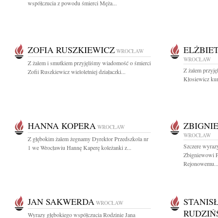
współczucia z powodu śmierci Męża...
ZOFIA RUSZKIEWICZ
ELŻBIE
WROCŁAW
WROCŁAW
Z żalem i smutkiem przyjęliśmy wiadomość o śmierci
Z żalem przyję
Zofii Ruszkiewicz wieloletniej działaczki...
Kłosiewicz ku
HANNA KOPERA
ZBIGNI
WROCŁAW
WROCŁAW
Z głębokim żalem żegnamy Dyrektor Przedszkola nr
Szczere wyrazy
1 we Wrocławiu Hannę Kaperę koleżanki z...
Zbigniewowi P
Rejonowemu..
JAN SAKWERDA
STANIS
WROCŁAW
RUDZIŃ
Wyrazy głębokiego współczucia Rodzinie Jana