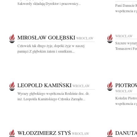
Sakwerdy składają Dyrektor i pracownicy...
Pani Danucie R
współczucia z
MIROSŁAW GOŁĘBSKI
WROCŁAW
WROCŁAW
Szczere wyrazy
Człowiek tak długo żyje, dopóki żyje w naszej
Tomaszowi Fed
pamięci Z głębokim żalem i smutkiem...
LEOPOLD KAMIŃSKI
PIOTRO
WROCŁAW
WROCŁAW
Wyrazy głębokiego współczucia Rodzinie doc. dr.
Koledze Piotr
inż. Leopolda Kamińskiego Członka Zarządu...
współczucia z 
WŁODZIMIERZ STYŚ
DANUTA
WROCŁAW