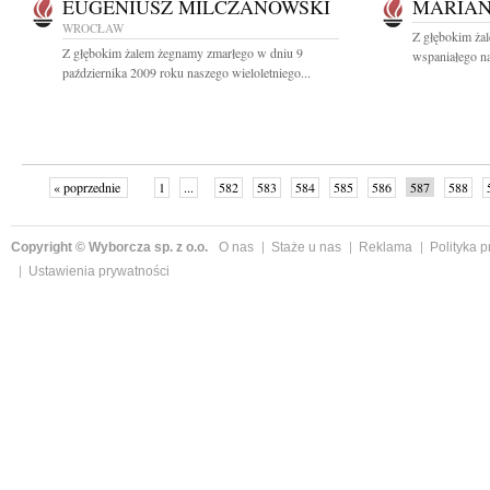
EUGENIUSZ MILCZANOWSKI
MARIA
WROCŁAW
Z głębokim ża
Z głębokim żalem żegnamy zmarłego w dniu 9
wspaniałego na
października 2009 roku naszego wieloletniego...
« poprzednie
1
...
582
583
584
585
586
587
588
Copyright © Wyborcza sp. z o.o.
O nas
Staże u nas
Reklama
Polityka 
Ustawienia prywatności