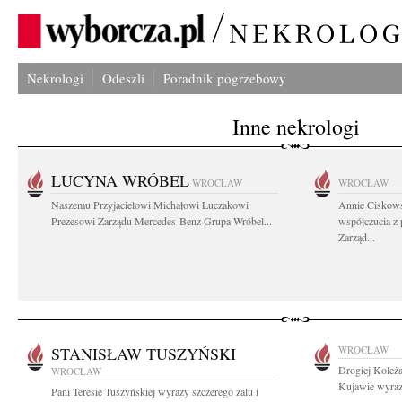
Nekrologi
Odeszli
Poradnik pogrzebowy
Inne nekrologi
LUCYNA WRÓBEL
WROCŁAW
WROCŁAW
Naszemu Przyjacielowi Michałowi Łuczakowi
Annie Ciskows
Prezesowi Zarządu Mercedes-Benz Grupa Wróbel...
współczucia z
Zarząd...
STANISŁAW TUSZYŃSKI
WROCŁAW
Drogiej Koleża
WROCŁAW
Kujawie wyraz
Pani Teresie Tuszyńskiej wyrazy szczerego żalu i