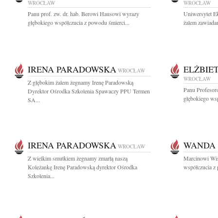
WROCŁAW
WROCŁAW
Panu prof. zw. dr. hab. Berowi Hausowi wyrazy
Uniwersytet E
głębokiego współczucia z powodu śmierci...
żalem zawiadam
IRENA PARADOWSKA
ELŻBIE
WROCŁAW
WROCŁAW
Z głębokim żalem żegnamy Irenę Paradowską
Panu Profesor
Dyrektor Ośrodka Szkolenia Spawaczy PPU Termen
głębokiego wsp
SA...
IRENA PARADOWSKA
WANDA 
WROCŁAW
Z wielkim smutkiem żegnamy zmarłą naszą
Marcinowi Wi
Koleżankę Irenę Paradowską dyrektor Ośrodka
współczucia z
Szkolenia...