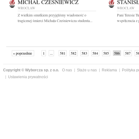
MICHAŁ CZEŚNIEWICZ
STANIS
WROCŁAW
WROCŁAW
Z wielkim smutkiem przyjęliśmy wiadomość o
Pani Teresie T
tragicznej śmierci Michała Cześniewicza studenta...
współczucia z
« poprzednie
1
...
581
582
583
584
585
586
587
5
»
Copyright © Wyborcza sp. z o.o.
O nas
Staże u nas
Reklama
Polityka 
Ustawienia prywatności