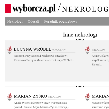
Nekrologi
Odeszli
Poradnik pogrzebowy
Inne nekrologi
LUCYNA WRÓBEL
WROCŁAW
WROCŁAW
Naszemu Przyjacielowi Michałowi Łuczakowi
Annie Ciskows
Prezesowi Zarządu Mercedes-Benz Grupa Wróbel...
współczucia z
Zarząd...
MARIAN ZYŚKO
MARIAN
WROCŁAW
Annie Zyśko serdeczne wyrazy współczucia z
Naszej serdecz
powodu śmierci Męża Mariana Zyśko składają...
serdeczne wyr