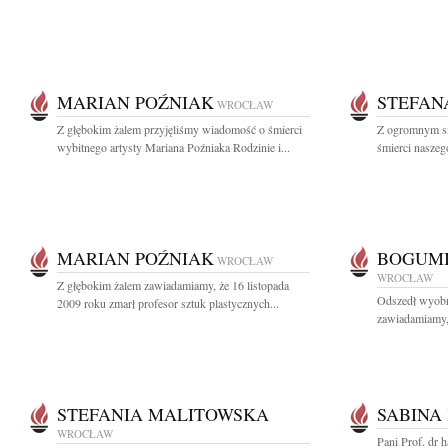
MARIAN POŹNIAK
STEFAN
WROCŁAW
Z głębokim żalem przyjęliśmy wiadomość o śmierci
Z ogromnym s
wybitnego artysty Mariana Poźniaka Rodzinie i...
śmierci naszeg
MARIAN POŹNIAK
BOGUMI
WROCŁAW
WROCŁAW
Z głębokim żalem zawiadamiamy, że 16 listopada
Odszedł wyobr
2009 roku zmarł profesor sztuk plastycznych...
zawiadamiamy, 
STEFANIA MALITOWSKA
SABINA
WROCŁAW
Pani Prof. dr