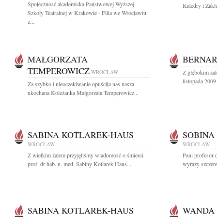
Społeczność akademicka Państwowej Wyższej
Katedry i Zakł
Szkoły Teatralnej w Krakowie - Filia we Wrocławiu
z...
MAŁGORZATA
BERNAR
TEMPEROWICZ
WROCŁAW
Z głębokim ża
listopada 2009
Za szybko i nieoczekiwanie opuściła nas nasza
ukochana Koleżanka Małgorzata Temperowicz...
SABINA KOTLAREK-HAUS
SOBINA
WROCŁAW
WROCŁAW
Z wielkim żalem przyjęliśmy wiadomość o śmierci
Pani profesor 
prof. dr hab. n. med. Sabiny Kotlarek-Haus...
wyrazy szczer
SABINA KOTLAREK-HAUS
WANDA