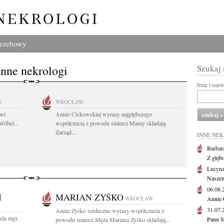
grzebowy
Inne nekrologi
Szukaj
Imię i naz
W
WROCŁAW
owi
Annie Ciskowskiej wyrazy najgłębszego
róbel...
współczucia z powodu śmierci Mamy składają
Zarząd...
INNE NE
Barbar
Z głęb
Lucyna
Naszem
06.08
I
MARIAN ZYŚKO
WROCŁAW
Annie 
31.07
Annie Zyśko serdeczne wyrazy współczucia z
ela mgr.
Panu S
powodu śmierci Męża Mariana Zyśko składają...