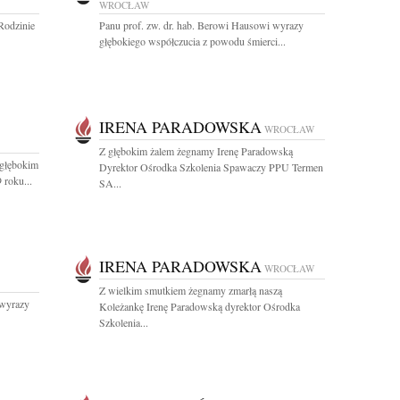
WROCŁAW
 Rodzinie
Panu prof. zw. dr. hab. Berowi Hausowi wyrazy
głębokiego współczucia z powodu śmierci...
IRENA PARADOWSKA
WROCŁAW
Z głębokim żalem żegnamy Irenę Paradowską
 głębokim
Dyrektor Ośrodka Szkolenia Spawaczy PPU Termen
 roku...
SA...
IRENA PARADOWSKA
WROCŁAW
Z wielkim smutkiem żegnamy zmarłą naszą
 wyrazy
Koleżankę Irenę Paradowską dyrektor Ośrodka
Szkolenia...