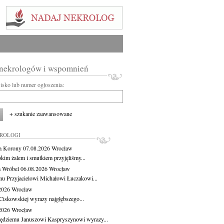
 nekrologów i wspomnień
wisko lub numer ogłoszenia:
+ szukanie zaawansowane
KROLOGI
a Korony
07.08.2026
Wrocław
okim żalem i smutkiem przyjęliśmy...
 Wróbel
06.08.2026
Wrocław
u Przyjacielowi Michałowi Łuczakowi...
.2026
Wrocław
Ciskowskiej wyrazy najgłębszego...
.2026
Wrocław
ędziemu Januszowi Kaspryszynowi wyrazy...