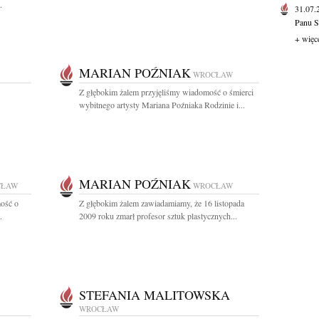
.
31.07
Panu S
+ więc
MARIAN POŹNIAK
WROCŁAW
Z głębokim żalem przyjęliśmy wiadomość o śmierci
wybitnego artysty Mariana Poźniaka Rodzinie i...
MARIAN POŹNIAK
CŁAW
WROCŁAW
ość o
Z głębokim żalem zawiadamiamy, że 16 listopada
.
2009 roku zmarł profesor sztuk plastycznych...
STEFANIA MALITOWSKA
WROCŁAW