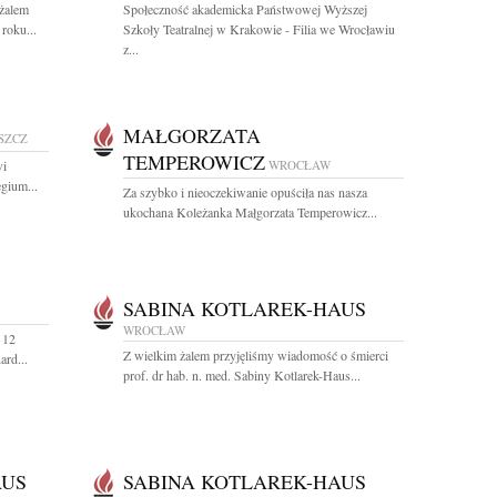
 żalem
Społeczność akademicka Państwowej Wyższej
roku...
Szkoły Teatralnej w Krakowie - Filia we Wrocławiu
z...
MAŁGORZATA
SZCZ
TEMPEROWICZ
wi
WROCŁAW
gium...
Za szybko i nieoczekiwanie opuściła nas nasza
ukochana Koleżanka Małgorzata Temperowicz...
SABINA KOTLAREK-HAUS
WROCŁAW
 12
Z wielkim żalem przyjęliśmy wiadomość o śmierci
ard...
prof. dr hab. n. med. Sabiny Kotlarek-Haus...
AUS
SABINA KOTLAREK-HAUS