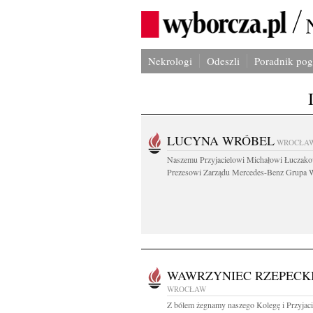
Nekrologi
Odeszli
Poradnik po
LUCYNA WRÓBEL
WROCŁA
Naszemu Przyjacielowi Michałowi Łuczak
Prezesowi Zarządu Mercedes-Benz Grupa W
WAWRZYNIEC RZEPECK
WROCŁAW
Z bólem żegnamy naszego Kolegę i Przyjaci