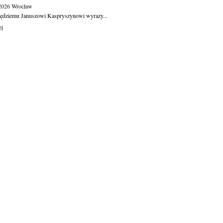
.2026
Wrocław
ędziemu Januszowi Kaspryszynowi wyrazy...
ej