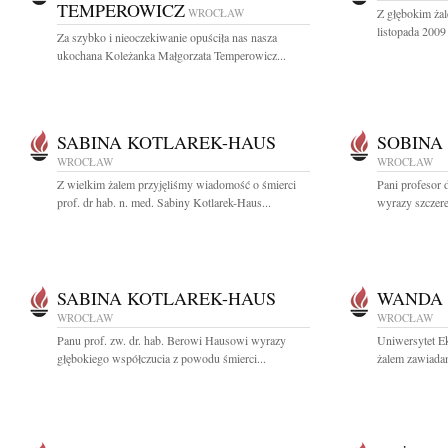
TEMPEROWICZ
WROCŁAW
Z głębokim ża
listopada 2009
Za szybko i nieoczekiwanie opuściła nas nasza
ukochana Koleżanka Małgorzata Temperowicz...
SABINA KOTLAREK-HAUS
SOBINA
WROCŁAW
WROCŁAW
Z wielkim żalem przyjęliśmy wiadomość o śmierci
Pani profesor 
prof. dr hab. n. med. Sabiny Kotlarek-Haus...
wyrazy szczer
SABINA KOTLAREK-HAUS
WANDA
WROCŁAW
WROCŁAW
Panu prof. zw. dr. hab. Berowi Hausowi wyrazy
Uniwersytet E
głębokiego współczucia z powodu śmierci...
żalem zawiadam