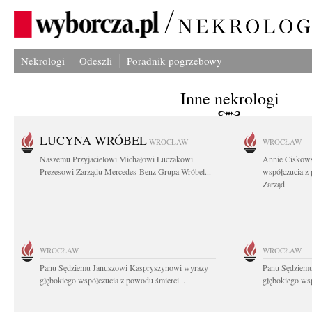
Nekrologi
Odeszli
Poradnik pogrzebowy
Inne nekrologi
LUCYNA WRÓBEL
WROCŁAW
WROCŁAW
Naszemu Przyjacielowi Michałowi Łuczakowi
Annie Ciskows
Prezesowi Zarządu Mercedes-Benz Grupa Wróbel...
współczucia z
Zarząd...
WROCŁAW
WROCŁAW
Panu Sędziemu Januszowi Kaspryszynowi wyrazy
Panu Sędziem
głębokiego współczucia z powodu śmierci...
głębokiego wsp