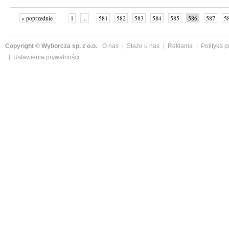
« poprzednie
1
...
581
582
583
584
585
586
587
5
»
Copyright © Wyborcza sp. z o.o.
O nas
Staże u nas
Reklama
Polityka 
Ustawienia prywatności