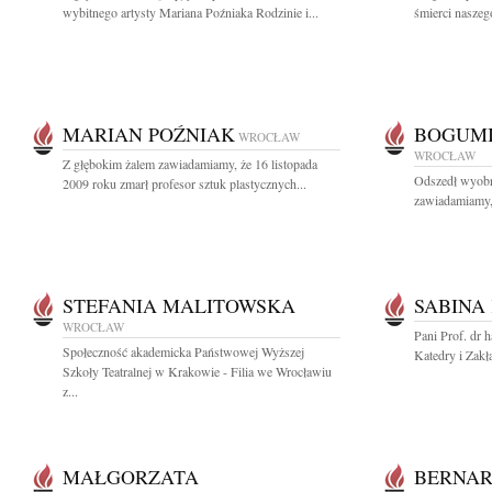
wybitnego artysty Mariana Poźniaka Rodzinie i...
śmierci naszeg
MARIAN POŹNIAK
BOGUMI
WROCŁAW
WROCŁAW
Z głębokim żalem zawiadamiamy, że 16 listopada
Odszedł wyobr
2009 roku zmarł profesor sztuk plastycznych...
zawiadamiamy, 
STEFANIA MALITOWSKA
SABINA
WROCŁAW
Pani Prof. dr
Społeczność akademicka Państwowej Wyższej
Katedry i Zakł
Szkoły Teatralnej w Krakowie - Filia we Wrocławiu
z...
MAŁGORZATA
BERNAR