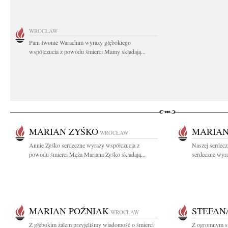
WROCŁAW
Pani Iwonie Warachim wyrazy głębokiego
współczucia z powodu śmierci Mamy składają...
MARIAN ZYŚKO
MARIAN
WROCŁAW
Annie Zyśko serdeczne wyrazy współczucia z
Naszej serdecz
powodu śmierci Męża Mariana Zyśko składają...
serdeczne wyr
MARIAN POŹNIAK
STEFAN
WROCŁAW
Z głębokim żalem przyjęliśmy wiadomość o śmierci
Z ogromnym s