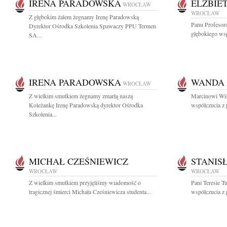
IRENA PARADOWSKA
ELŻBIE
WROCŁAW
WROCŁAW
Z głębokim żalem żegnamy Irenę Paradowską
Panu Profesor
Dyrektor Ośrodka Szkolenia Spawaczy PPU Termen
głębokiego wsp
SA...
IRENA PARADOWSKA
WANDA 
WROCŁAW
Z wielkim smutkiem żegnamy zmarłą naszą
Marcinowi Wi
Koleżankę Irenę Paradowską dyrektor Ośrodka
współczucia z
Szkolenia...
MICHAŁ CZEŚNIEWICZ
STANIS
WROCŁAW
WROCŁAW
Z wielkim smutkiem przyjęliśmy wiadomość o
Pani Teresie T
tragicznej śmierci Michała Cześniewicza studenta...
współczucia z