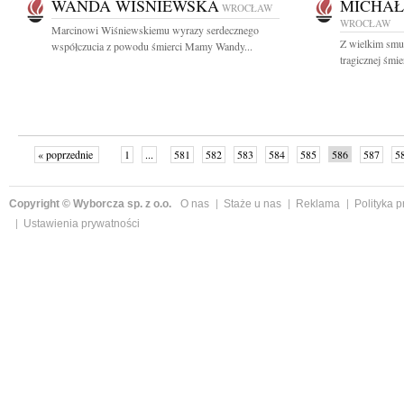
WANDA WIŚNIEWSKA
MICHAŁ
WROCŁAW
WROCŁAW
Marcinowi Wiśniewskiemu wyrazy serdecznego
Z wielkim smu
współczucia z powodu śmierci Mamy Wandy...
tragicznej śmie
« poprzednie
1
...
581
582
583
584
585
586
587
5
»
Copyright © Wyborcza sp. z o.o.
O nas
Staże u nas
Reklama
Polityka 
Ustawienia prywatności