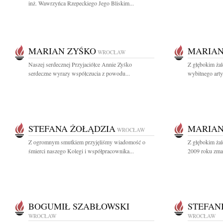
inż. Wawrzyńca Rzepeckiego Jego Bliskim...
MARIAN ZYŚKO
MARIAN
WROCŁAW
Naszej serdecznej Przyjaciółce Annie Zyśko
Z głębokim ża
serdeczne wyrazy współczucia z powodu...
wybitnego arty
STEFANA ŻOŁĄDZIA
MARIAN
WROCŁAW
Z ogromnym smutkiem przyjęliśmy wiadomość o
Z głębokim żal
śmierci naszego Kolegi i współpracownika...
2009 roku zmar
BOGUMIŁ SZABŁOWSKI
STEFAN
WROCŁAW
WROCŁAW