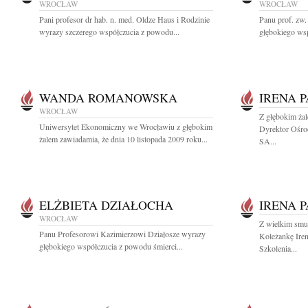
WROCŁAW
WROCŁAW
Pani profesor dr hab. n. med. Oldze Haus i Rodzinie
Panu prof. zw
wyrazy szczerego współczucia z powodu...
głębokiego wsp
WANDA ROMANOWSKA
IRENA 
WROCŁAW
Z głębokim ża
Uniwersytet Ekonomiczny we Wrocławiu z głębokim
Dyrektor Ośro
żalem zawiadamia, że dnia 10 listopada 2009 roku...
SA...
ELŻBIETA DZIAŁOCHA
IRENA 
WROCŁAW
Z wielkim smu
Panu Profesorowi Kazimierzowi Działosze wyrazy
Koleżankę Ire
głębokiego współczucia z powodu śmierci...
Szkolenia...