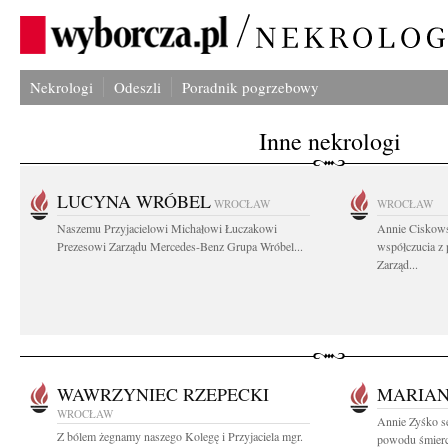
Nekrologi
Odeszli
Poradnik pogrzebowy
Inne nekrologi
LUCYNA WRÓBEL
WROCŁAW
WROCŁAW
Naszemu Przyjacielowi Michałowi Łuczakowi
Annie Ciskows
Prezesowi Zarządu Mercedes-Benz Grupa Wróbel...
współczucia z
Zarząd...
WAWRZYNIEC RZEPECKI
MARIAN
WROCŁAW
Annie Zyśko s
Z bólem żegnamy naszego Kolegę i Przyjaciela mgr.
powodu śmierc