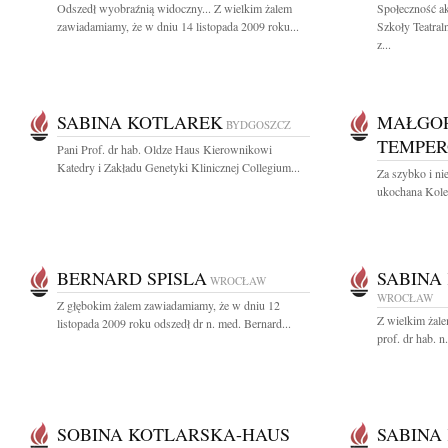
Odszedł wyobraźnią widoczny... Z wielkim żalem
Społeczność a
zawiadamiamy, że w dniu 14 listopada 2009 roku...
Szkoły Teatral
z...
SABINA KOTLAREK
MAŁGO
BYDGOSZCZ
TEMPER
Pani Prof. dr hab. Oldze Haus Kierownikowi
Katedry i Zakładu Genetyki Klinicznej Collegium...
Za szybko i ni
ukochana Kole
BERNARD SPISLA
SABINA
WROCŁAW
WROCŁAW
Z głębokim żalem zawiadamiamy, że w dniu 12
Z wielkim żal
listopada 2009 roku odszedł dr n. med. Bernard...
prof. dr hab. 
SOBINA KOTLARSKA-HAUS
SABINA