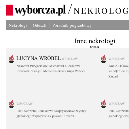
Nekrologi
Odeszli
Poradnik pogrzebowy
Inne nekrologi
LUCYNA WRÓBEL
WROCŁAW
WROCŁAW
Naszemu Przyjacielowi Michałowi Łuczakowi
Annie Ciskows
Prezesowi Zarządu Mercedes-Benz Grupa Wróbel...
współczucia z
Zarząd...
WROCŁAW
WROCŁAW
Panu Sędziemu Januszowi Kaspryszynowi wyrazy
Panu Sędziem
głębokiego współczucia z powodu śmierci...
głębokiego wsp