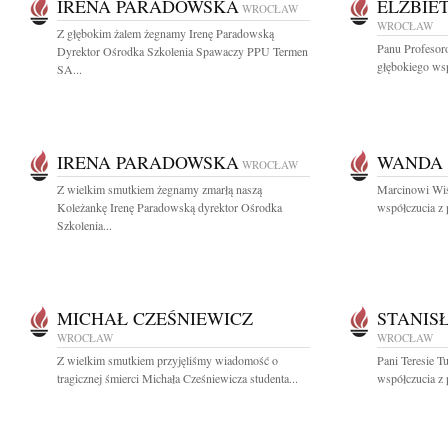
IRENA PARADOWSKA
ELŻBIE
WROCŁAW
WROCŁAW
Z głębokim żalem żegnamy Irenę Paradowską
Panu Profesor
Dyrektor Ośrodka Szkolenia Spawaczy PPU Termen
głębokiego wsp
SA...
IRENA PARADOWSKA
WANDA 
WROCŁAW
Z wielkim smutkiem żegnamy zmarłą naszą
Marcinowi Wi
Koleżankę Irenę Paradowską dyrektor Ośrodka
współczucia z
Szkolenia...
MICHAŁ CZEŚNIEWICZ
STANIS
WROCŁAW
WROCŁAW
Z wielkim smutkiem przyjęliśmy wiadomość o
Pani Teresie T
tragicznej śmierci Michała Cześniewicza studenta...
współczucia z