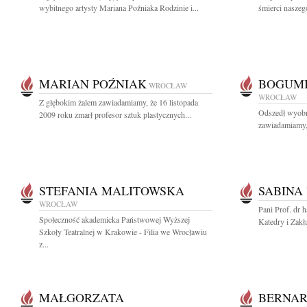
wybitnego artysty Mariana Poźniaka Rodzinie i...
śmierci naszeg
MARIAN POŹNIAK
BOGUMI
WROCŁAW
WROCŁAW
Z głębokim żalem zawiadamiamy, że 16 listopada
Odszedł wyobr
2009 roku zmarł profesor sztuk plastycznych...
zawiadamiamy, 
STEFANIA MALITOWSKA
SABINA
WROCŁAW
Pani Prof. dr
Społeczność akademicka Państwowej Wyższej
Katedry i Zakł
Szkoły Teatralnej w Krakowie - Filia we Wrocławiu
z...
MAŁGORZATA
BERNAR