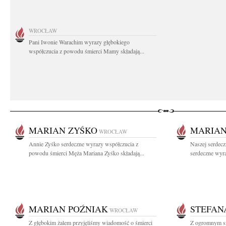
WROCŁAW
Pani Iwonie Warachim wyrazy głębokiego
współczucia z powodu śmierci Mamy składają...
MARIAN ZYŚKO
MARIAN
WROCŁAW
Annie Zyśko serdeczne wyrazy współczucia z
Naszej serdecz
powodu śmierci Męża Mariana Zyśko składają...
serdeczne wyr
MARIAN POŹNIAK
STEFAN
WROCŁAW
Z głębokim żalem przyjęliśmy wiadomość o śmierci
Z ogromnym s