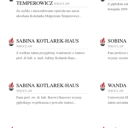
TEMPEROWICZ
WROCŁAW
Z głębokim ża
listopada 2009
Za szybko i nieoczekiwanie opuściła nas nasza
ukochana Koleżanka Małgorzata Temperowicz...
SABINA KOTLAREK-HAUS
SOBINA
WROCŁAW
WROCŁAW
Z wielkim żalem przyjęliśmy wiadomość o śmierci
Pani profesor 
prof. dr hab. n. med. Sabiny Kotlarek-Haus...
wyrazy szczer
SABINA KOTLAREK-HAUS
WANDA
WROCŁAW
WROCŁAW
Panu prof. zw. dr. hab. Berowi Hausowi wyrazy
Uniwersytet E
głębokiego współczucia z powodu śmierci...
żalem zawiadam