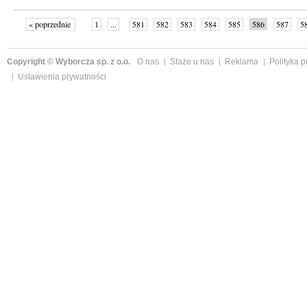
« poprzednie
1
...
581
582
583
584
585
586
587
5
»
Copyright © Wyborcza sp. z o.o.
O nas
Staże u nas
Reklama
Polityka 
Ustawienia prywatności