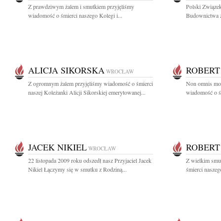
Z prawdziwym żalem i smutkiem przyjęliśmy
Polski Związe
wiadomość o śmierci naszego Kolegi i...
Budownictwa z
ALICJA SIKORSKA
ROBERT
WROCŁAW
Z ogromnym żalem przyjęliśmy wiadomość o śmierci
Non omnis mor
naszej Koleżanki Alicji Sikorskiej emerytowanej...
wiadomość o śm
JACEK NIKIEL
ROBERT
WROCŁAW
22 listopada 2009 roku odszedł nasz Przyjaciel Jacek
Z wielkim smu
Nikiel Łączymy się w smutku z Rodziną...
śmierci naszeg