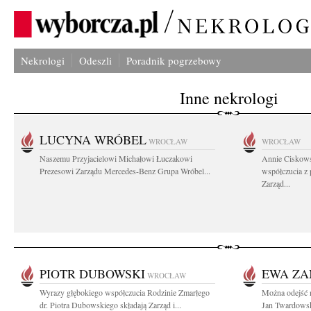
Nekrologi
Odeszli
Poradnik pogrzebowy
Inne nekrologi
LUCYNA WRÓBEL
WROCŁAW
WROCŁAW
Naszemu Przyjacielowi Michałowi Łuczakowi
Annie Ciskows
Prezesowi Zarządu Mercedes-Benz Grupa Wróbel...
współczucia z
Zarząd...
PIOTR DUBOWSKI
EWA ZA
WROCŁAW
Wyrazy głębokiego współczucia Rodzinie Zmarłego
Można odejść n
dr. Piotra Dubowskiego składają Zarząd i...
Jan Twardowsk