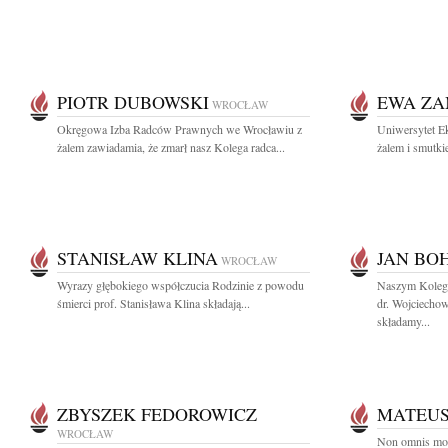
PIOTR DUBOWSKI
EWA ZA
WROCŁAW
Okręgowa Izba Radców Prawnych we Wrocławiu z
Uniwersytet E
żalem zawiadamia, że zmarł nasz Kolega radca...
żalem i smutki
STANISŁAW KLINA
JAN BO
WROCŁAW
Wyrazy głębokiego współczucia Rodzinie z powodu
Naszym Koleg
śmierci prof. Stanisława Klina składają...
dr. Wojciecho
składamy...
ZBYSZEK FEDOROWICZ
MATEU
WROCŁAW
Non omnis mor