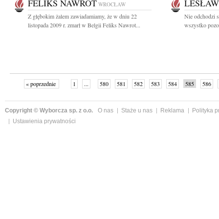
FELIKS NAWROT
LESŁAW
WROCŁAW
Z głębokim żalem zawiadamiamy, że w dniu 22
Nie odchodzi s
listopada 2009 r. zmarł w Belgii Feliks Nawrot...
wszystko pozost
« poprzednie
1
...
580
581
582
583
584
585
586
następne »
Copyright © Wyborcza sp. z o.o.
O nas
Staże u nas
Reklama
Polityka 
Ustawienia prywatności