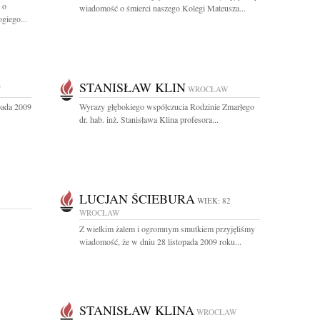
 o
wiadomość o śmierci naszego Kolegi Mateusza...
giego...
STANISŁAW KLIN
W
WROCŁAW
pada 2009
Wyrazy głębokiego współczucia Rodzinie Zmarłego
dr. hab. inż. Stanisława Klina profesora...
LUCJAN ŚCIEBURA
WIEK: 82
WROCŁAW
Z wielkim żalem i ogromnym smutkiem przyjęliśmy
wiadomość, że w dniu 28 listopada 2009 roku...
STANISŁAW KLINA
WROCŁAW