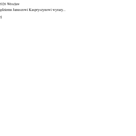
.2026
Wrocław
ędziemu Januszowi Kaspryszynowi wyrazy...
ej