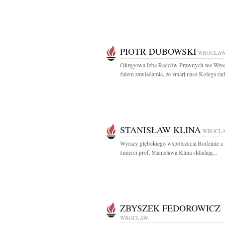
PIOTR DUBOWSKI
WROCŁA
Okręgowa Izba Radców Prawnych we Wroc
żalem zawiadamia, że zmarł nasz Kolega radc
STANISŁAW KLINA
WROCŁ
Wyrazy głębokiego współczucia Rodzinie 
śmierci prof. Stanisława Klina składają...
ZBYSZEK FEDOROWICZ
WROCŁAW