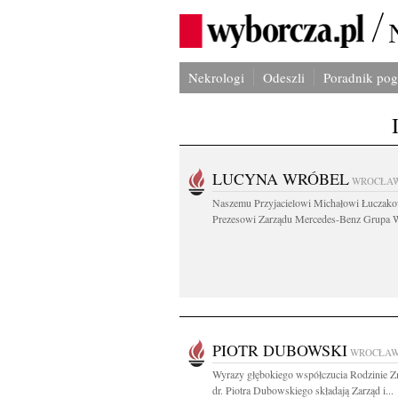
Nekrologi
Odeszli
Poradnik po
LUCYNA WRÓBEL
WROCŁA
Naszemu Przyjacielowi Michałowi Łuczak
Prezesowi Zarządu Mercedes-Benz Grupa W
PIOTR DUBOWSKI
WROCŁA
Wyrazy głębokiego współczucia Rodzinie Z
dr. Piotra Dubowskiego składają Zarząd i...