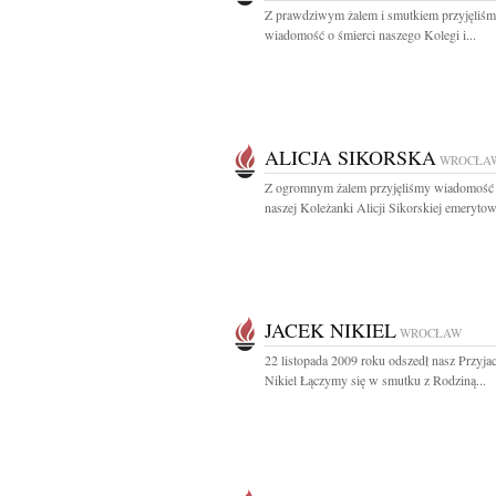
Z prawdziwym żalem i smutkiem przyjęliś
wiadomość o śmierci naszego Kolegi i...
ALICJA SIKORSKA
WROCŁA
Z ogromnym żalem przyjęliśmy wiadomość 
naszej Koleżanki Alicji Sikorskiej emerytow
JACEK NIKIEL
WROCŁAW
22 listopada 2009 roku odszedł nasz Przyjac
Nikiel Łączymy się w smutku z Rodziną...