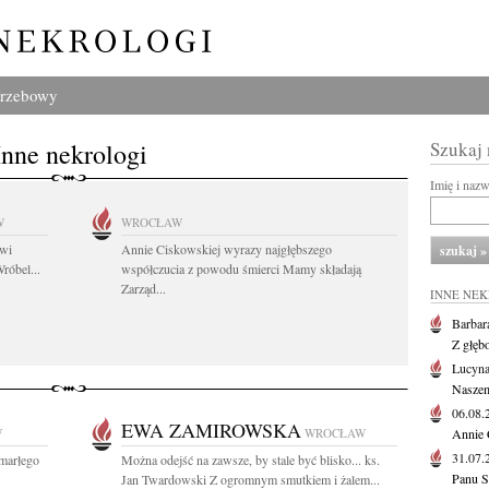
grzebowy
Inne nekrologi
Szukaj
Imię i naz
W
WROCŁAW
owi
Annie Ciskowskiej wyrazy najgłębszego
róbel...
współczucia z powodu śmierci Mamy składają
Zarząd...
INNE NE
Barbar
Z głęb
Lucyna
Naszem
06.08
EWA ZAMIROWSKA
W
WROCŁAW
Annie 
31.07
marłego
Można odejść na zawsze, by stale być blisko... ks.
Panu S
Jan Twardowski Z ogromnym smutkiem i żalem...