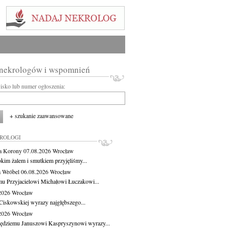
 nekrologów i wspomnień
wisko lub numer ogłoszenia:
+ szukanie zaawansowane
KROLOGI
a Korony
07.08.2026
Wrocław
okim żalem i smutkiem przyjęliśmy...
 Wróbel
06.08.2026
Wrocław
u Przyjacielowi Michałowi Łuczakowi...
.2026
Wrocław
Ciskowskiej wyrazy najgłębszego...
.2026
Wrocław
ędziemu Januszowi Kaspryszynowi wyrazy...