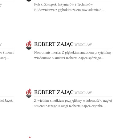
my
Polski Związek Inżynierów i Techników
Budownictwa z głębokim żalem zawiadamia o...
ROBERT ZAJĄC
W
WROCŁAW
o śmierci
Non omnis moriar Z głębokim smutkiem przyjęliśmy
anej...
wiadomość o śmierci Roberta Zająca sędziego...
ROBERT ZAJĄC
WROCŁAW
iel Jacek
Z wielkim smutkiem przyjęliśmy wiadomość o nagłej
śmierci naszego Kolegi Roberta Zająca członka...