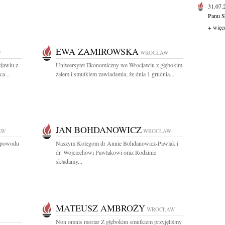
31.07
Panu S
+ więc
EWA ZAMIROWSKA
W
WROCŁAW
ławiu z
Uniwersytet Ekonomiczny we Wrocławiu z głębokim
a...
żalem i smutkiem zawiadamia, że dnia 1 grudnia...
JAN BOHDANOWICZ
AW
WROCŁAW
z powodu
Naszym Kolegom dr Annie Bohdanowicz-Pawlak i
dr. Wojciechowi Pawlakowi oraz Rodzinie
składamy...
MATEUSZ AMBROŻY
WROCŁAW
Non omnis moriar Z głębokim smutkiem przyjęliśmy