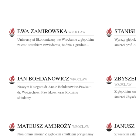
EWA ZAMIROWSKA
STANIS
WROCŁAW
Uniwersytet Ekonomiczny we Wrocławiu z głębokim
Wyrazy głębok
żalem i smutkiem zawiadamia, że dnia 1 grudnia...
śmierci prof. S
JAN BOHDANOWICZ
ZBYSZE
WROCŁAW
WROCŁAW
Naszym Kolegom dr Annie Bohdanowicz-Pawlak i
Z głębokim sm
dr. Wojciechowi Pawlakowi oraz Rodzinie
śmierci Zbyszk
składamy...
MATEUSZ AMBROŻY
JANUSZ
WROCŁAW
Non omnis moriar Z głębokim smutkiem przyjęliśmy
Z wielkim żale