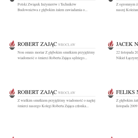
Polski Związek Inżynierów i Techników
Z ogromnym ża
Budownictwa z głębokim żalem zawiadamia o...
naszej Koleżan
ROBERT ZAJĄC
JACEK N
WROCŁAW
Non omnis moriar Z głębokim smutkiem przyjęliśmy
22 listopada 2
wiadomość o śmierci Roberta Zająca sędziego...
Nikiel Łączymy
ROBERT ZAJĄC
FELIKS
WROCŁAW
Z wielkim smutkiem przyjęliśmy wiadomość o nagłej
Z głębokim ża
śmierci naszego Kolegi Roberta Zająca członka...
listopada 2009 