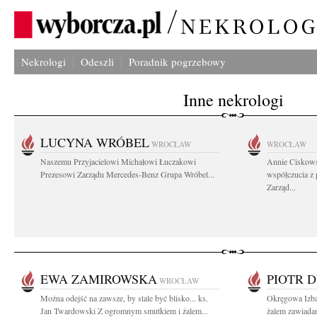
Nekrologi
Odeszli
Poradnik pogrzebowy
Inne nekrologi
LUCYNA WRÓBEL
WROCŁAW
WROCŁAW
Naszemu Przyjacielowi Michałowi Łuczakowi
Annie Ciskows
Prezesowi Zarządu Mercedes-Benz Grupa Wróbel...
współczucia z
Zarząd...
EWA ZAMIROWSKA
PIOTR 
WROCŁAW
Można odejść na zawsze, by stale być blisko... ks.
Okręgowa Izb
Jan Twardowski Z ogromnym smutkiem i żalem...
żalem zawiadam