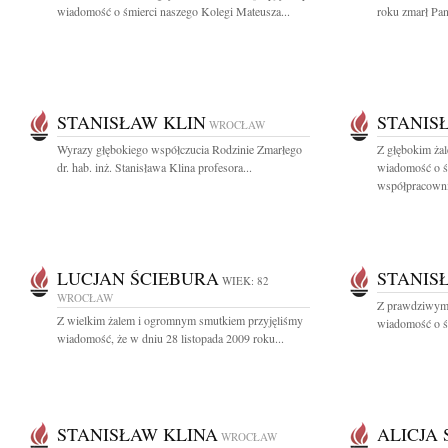
wiadomość o śmierci naszego Kolegi Mateusza...
roku zmarł Pan
STANISŁAW KLIN
STANIS
WROCŁAW
Wyrazy głębokiego współczucia Rodzinie Zmarłego
Z głębokim żal
dr. hab. inż. Stanisława Klina profesora...
wiadomość o ś
współpracowni
LUCJAN ŚCIEBURA
STANIS
WIEK: 82
WROCŁAW
Z prawdziwym 
Z wielkim żalem i ogromnym smutkiem przyjęliśmy
wiadomość o śm
wiadomość, że w dniu 28 listopada 2009 roku...
STANISŁAW KLINA
ALICJA
WROCŁAW