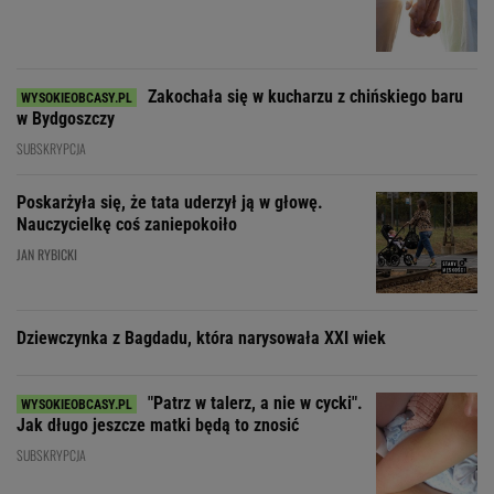
Poskarżyła się, że tata uderzył ją w głowę.
Nauczycielkę coś zaniepokoiło
JAN RYBICKI
Dziewczynka z Bagdadu, która narysowała XXI wiek
"Patrz w talerz, a nie w cycki".
Jak długo jeszcze matki będą to znosić
SUBSKRYPCJA
20 lat temu pokazali, że w Polsce też można
"Nigdy na sto proce