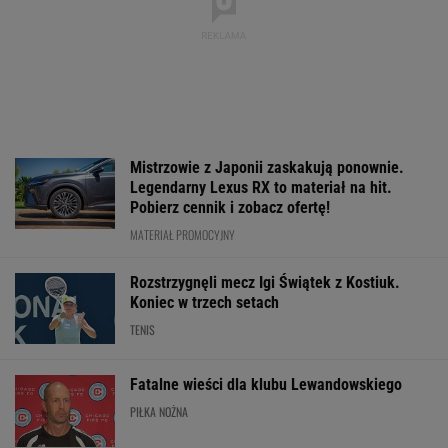
Świątek odwróciła losy meczu z
Kostiuk! 6:2 na koniec
TENIS
Wrze wokół Infantino.
Jak nauka
Anastazja Kuś
Tyle zapłaciła UEFA za
o odżywianiu wyniosła
mistrzynią świa
jego romans
Katarzynę Niewiadomą
Historyczny wys
na szczyt Mont
brawo!
Ventoux
SUBSKRYPCJA
WIĘCEJ NIŻ WYNIK. SUBSKRYBUJ