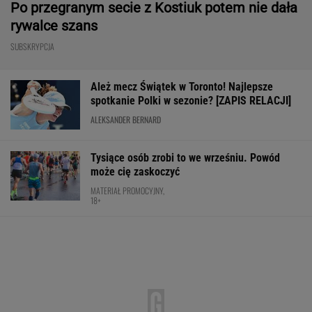
MATERIAŁ PROMOCYJNY
Rozstrzygnęli mecz Igi Świątek z Kostiuk.
Koniec w trzech setach
TENIS
Fatalne wieści dla klubu Lewandowskiego
PIŁKA NOŻNA
Tak wygląda ranking WTA po meczu
Świątek - Kostiuk
TENIS
Bawarski gigant zostawia konkurencję w tyle.
Co za design! A rata miesięczna? Zaskakująco
niska!
MATERIAŁ PROMOCYJNY