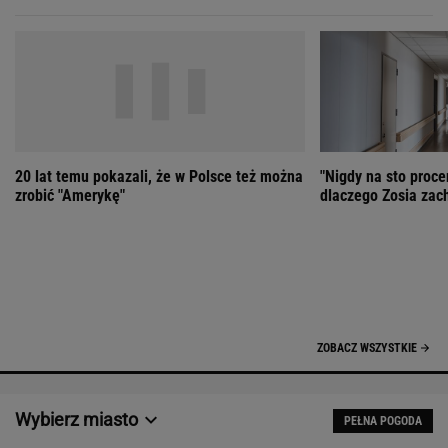
zrobić "Amerykę"
dlaczego Zosia zac
ZOBACZ WSZYSTKIE
Wybierz miasto
PEŁNA POGODA
Załaduj ponownie
Jakość powietrza:
-
Ciśnienie:
Opady:
Zachmurzenie:
-
-%
-%