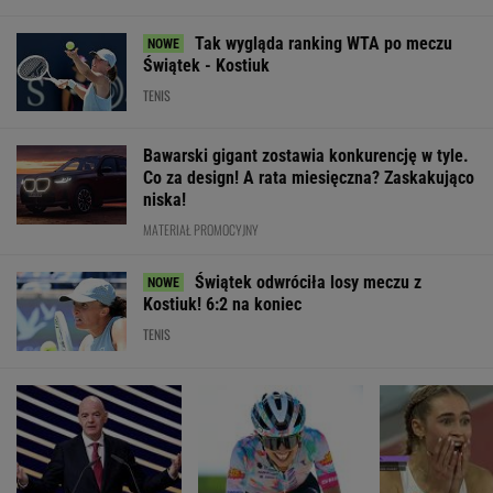
POLITYKA
Ukraina
Stan zdrowia
Zaproszenie
wydała kolejne
Joe Bidena. Syn
Pijana kierująca
dla Polek od
zgody na
ujawnia: Rak się
zabiła 66-latkę.
Pierwszej
ekshumacje
rozprzestrzenił
Ubezpieczyciel
Damy.
polskich ofiar
chciał wypłacić
"Poznajmy się"
na Wołyniu
mniej
WIADOMOŚCI