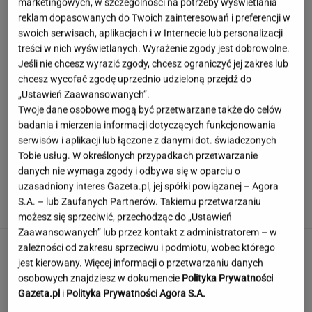
marketingowych, w szczególności na potrzeby wyświetlania
reklam dopasowanych do Twoich zainteresowań i preferencji w
"Źle rozumiany". Dietetycy rozprawiają się ze
swoich serwisach, aplikacjach i w Internecie lub personalizacji
złą sławą białego chleba
treści w nich wyświetlanych. Wyrażenie zgody jest dobrowolne.
Jeśli nie chcesz wyrazić zgody, chcesz ograniczyć jej zakres lub
chcesz wycofać zgodę uprzednio udzieloną przejdź do
„Ustawień Zaawansowanych”.
Wlewam masę i przykrywam. Po 30 minutach
Twoje dane osobowe mogą być przetwarzane także do celów
mam cytrynowy obłoczek
badania i mierzenia informacji dotyczących funkcjonowania
serwisów i aplikacji lub łączone z danymi dot. świadczonych
Tobie usług. W określonych przypadkach przetwarzanie
danych nie wymaga zgody i odbywa się w oparciu o
Polskie korzenie i hollywoodzki dorobek. Mało
uzasadniony interes Gazeta.pl, jej spółki powiązanej – Agora
kto zna jej historię
S.A. – lub Zaufanych Partnerów. Takiemu przetwarzaniu
możesz się sprzeciwić, przechodząc do „Ustawień
Zaawansowanych” lub przez kontakt z administratorem – w
zależności od zakresu sprzeciwu i podmiotu, wobec którego
jest kierowany. Więcej informacji o przetwarzaniu danych
osobowych znajdziesz w dokumencie
Polityka Prywatności
Gazeta.pl
i
Polityka Prywatności Agora S.A.