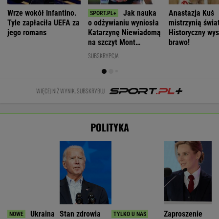
Zwrot w sprawie Patriotów. Jest porozumienie
Ukrainy i USA
Nie będzie nowej umowy TVP z Kościołem.
Obowiązuje ta podpisana przez Kurskiego
MARCIN KOZŁOWSKI
Kolejny akt agresji nastolatków. 16-latek
zaatakowany nożem