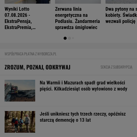
Mają pieniądze i przejmują tereny. "Land Back"
rozkwita
BIZNES
Pierwszy etap GAT zakończony. To
strategiczna inwestycja dla polskiego
eksportu
MATERIAŁ PROMOCYJNY
ZUS dopłaca Ukraińcom do emerytur.
Konfederacja grzmi, ale zapomina o ważnej
rzeczy