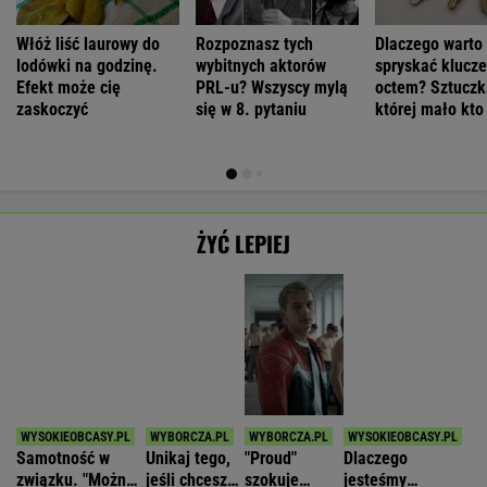
jednocześnie czuć
opóźnić
scenami.
zmęczeni? "Te
się samotną"
starczą
Rozmawiamy
same grzechy
WSPÓŁPRACA PŁATNA Z
demencję
z twórcami
główne"
scen
intymnych
Polecamy
Dziś 12:45 • Piłka nożna (M)
Dziś 13:30 • Piłka nożna (M)
Radomiak
1
Puszcza Niepołomice
3
Górnik Zabrze
3
Odra Opole
1
POKAŻ TRWAJĄCE
WIĘCEJ NA
WYNIKI.SPORT.PL
SPORT.PL