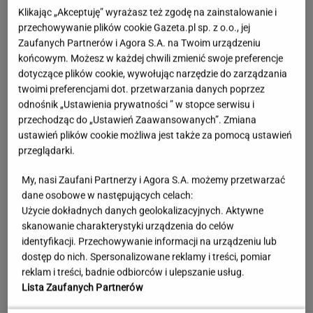
Klikając „Akceptuję” wyrażasz też zgodę na zainstalowanie i
przechowywanie plików cookie Gazeta.pl sp. z o.o., jej
Zaufanych Partnerów i Agora S.A. na Twoim urządzeniu
końcowym. Możesz w każdej chwili zmienić swoje preferencje
dotyczące plików cookie, wywołując narzędzie do zarządzania
twoimi preferencjami dot. przetwarzania danych poprzez
odnośnik „Ustawienia prywatności ” w stopce serwisu i
przechodząc do „Ustawień Zaawansowanych”. Zmiana
ustawień plików cookie możliwa jest także za pomocą ustawień
przeglądarki.
My, nasi Zaufani Partnerzy i Agora S.A. możemy przetwarzać
Hyży dosadnie odpowiedziała hejterom.
dane osobowe w następujących celach:
"Skończyła mi się cierpliwość"
Użycie dokładnych danych geolokalizacyjnych. Aktywne
skanowanie charakterystyki urządzenia do celów
identyfikacji. Przechowywanie informacji na urządzeniu lub
Te kultowe teksty zapisały się w pamięci
dostęp do nich. Spersonalizowane reklamy i treści, pomiar
wszystkich Polaków. Znasz je?
reklam i treści, badnie odbiorców i ulepszanie usług.
Lista Zaufanych Partnerów