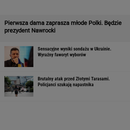
Pytamy o 15 osób, których wstyd nie znać.
Wiesz, z czego słyną?
Nowe informacje o mężczyźnie spod Śnieżki.
To Polak
Szelągowska pochwaliła się łazienką. Ta
ozdoba to hit