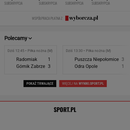
Świątek wróciła z dalekiej podróży!
Po przegranym secie z Kostiuk potem nie dała
rywalce szans
SUBSKRYPCJA
Ależ mecz Świątek w Toronto! Najlepsze
spotkanie Polki w sezonie? [ZAPIS RELACJI]
ALEKSANDER BERNARD