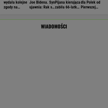
IMGW pokazał nową prognozę. Upały wracają
do Polski
Gruźlica w warszawskim przedszkolu. 24