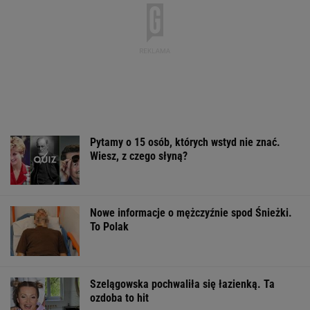
ZUS dopłaca Ukraińcom do emerytur.
Konfederacja grzmi, ale zapomina o ważnej
rzeczy
To Morawiecki robił na uroczystości
Nawrockiego. Jest nagranie. "Skandal"
Sandały Keen to synonim wakacyjnego
komfortu - teraz tańsze o niemal 100 zł
OFERTY AVANTI24