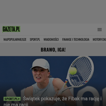
NAJPOPULARNIEJSZE
SPORT.PL
WIADOMOŚCI
FINANSE I TECHNOLOGIA
MOTORYZA
BRAWO, IGA!
Świątek pokazuje, że Fibak ma rację i
nie ma racji