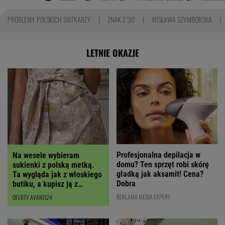
PROBLEMY POLSKICH SIATKARZY
ZNAK Z '30'
WISŁAWA SZYMBORSKA
LETNIE OKAZJE
Profesjonalna depilacja w
Na wesele wybieram
domu? Ten sprzęt robi skórę
sukienki z polską metką.
gładką jak aksamit! Cena?
Ta wygląda jak z włoskiego
Dobra
butiku, a kupisz ją z
RABATEM
REKLAMA MEDIA EXPERT
OFERTY AVANTI24