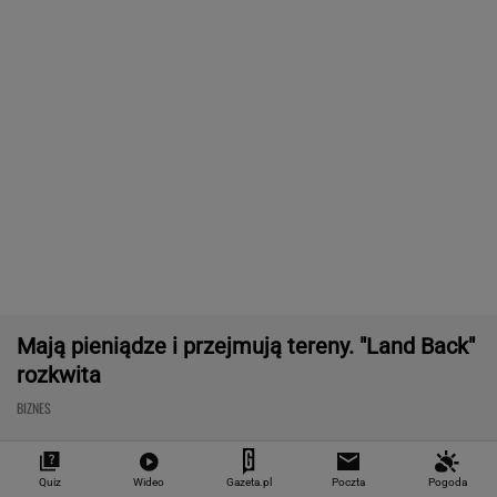
Chrupiące skrzydełka w kilka minut i bez
tłuszczu? Ten sprzęt przyrządzi je tak jak
lubisz
REKLAMA CENEO
Starzejąca się Polska uwalnia tysiące lokali.
Co czeka rynek?
Nie tylko zaćmienie Słońca. Sierpień zamieni
niebo w scenę niezwykłych widowisk
BIZNES
Quiz
Wideo
Gazeta.pl
Poczta
Pogoda