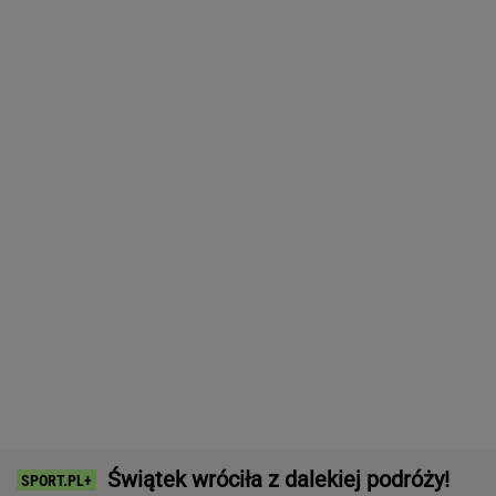
Tysiące osób zrobi to we wrześniu. Powód
może cię zaskoczyć
MATERIAŁ PROMOCYJNY,
18+
Mistrzowie z Japonii zaskakują ponownie.
Legendarny Lexus RX to materiał na hit.
Pobierz cennik i zobacz ofertę!