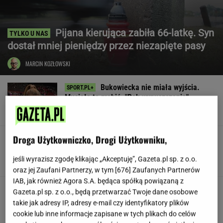
Pijana kierująca zabiła 66-latkę. Syn
dostał mniej pieniędzy przez niezapięte pasy
MARCIN KOZŁOWSKI
Bukowiecka nie miała wyjścia.
Musiała to zrobić. "Rok wypuszczenia"
SUBSKRYPCJA
Droga Użytkowniczko, Drogi Użytkowniku,
1:0 dla Legii! Nowy napastnik znów
trafił
jeśli wyrazisz zgodę klikając „Akceptuję”, Gazeta.pl sp. z o.o.
oraz jej Zaufani Partnerzy, w tym [
676
] Zaufanych Partnerów
IAB, jak również Agora S.A. będąca spółką powiązaną z
Siedem lat gehenny. "Spłacamy
Gazeta.pl sp. z o.o., będą przetwarzać Twoje dane osobowe
kredyty za mieszkania, w których mieszkają
takie jak adresy IP, adresy e-mail czy identyfikatory plików
ludzie dewelopera"
cookie lub inne informacje zapisane w tych plikach do celów
SUBSKRYPCJA