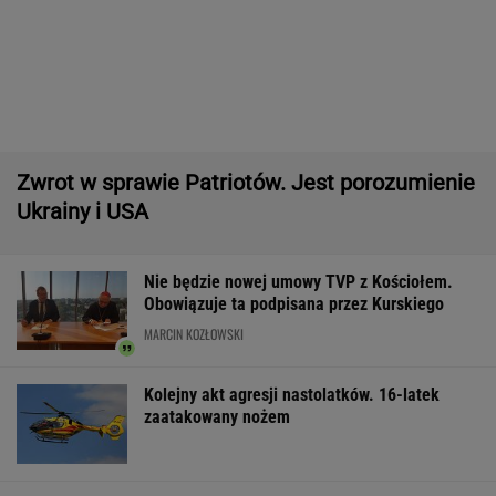
dzieci na liście sanepidu
Większość Polaków nie chce płacić tego
podatku. "To sygnał alarmowy"
Manifestacja w Warszawie. Organizatorzy
mają siedem postulatów
Tysiące osób zrobi to we wrześniu. Powód
może cię zaskoczyć
MATERIAŁ PROMOCYJNY,
18+