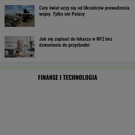
Masowo tracą pracę przez AI?
To tylko forma "moralnego bufora"
SUBSKRYPCJA