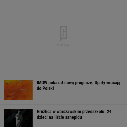
Wyniki Lotto
Zerwana linia
Dwa pytony na s
07.08.2026 -
energetyczna na
kobiety. Świad
EkstraPensja,
Podlasiu. Żandarmeria
wezwali policję
EkstraPremia,
sprawdza śmigłowiec
EuroJackpot, Kaskada,
MiniLotto, MultiMulti
WSPÓŁPRACA PŁATNA Z WYBORCZA.PL
ZROZUM, POZNAJ, ODKRYWAJ
SEKCJA Z SUBSKRYPCJĄ
Na Warmii i Mazurach spadł grad wielkości
pięści. Kilkadziesiąt osób wyłowiono z wody
Jeśli unikniesz tych trzech rzeczy, opóźnisz
starczą demencję o 13 lat