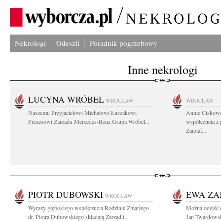
Nekrologi
Odeszli
Poradnik pogrzebowy
Inne nekrologi
LUCYNA WRÓBEL
WROCŁAW
WROCŁAW
Naszemu Przyjacielowi Michałowi Łuczakowi
Annie Ciskows
Prezesowi Zarządu Mercedes-Benz Grupa Wróbel...
współczucia z
Zarząd...
PIOTR DUBOWSKI
EWA ZA
WROCŁAW
Wyrazy głębokiego współczucia Rodzinie Zmarłego
Można odejść n
dr. Piotra Dubowskiego składają Zarząd i...
Jan Twardowsk