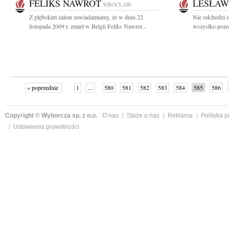
FELIKS NAWROT
LESŁAW
WROCŁAW
Z głębokim żalem zawiadamiamy, że w dniu 22
Nie odchodzi s
listopada 2009 r. zmarł w Belgii Feliks Nawrot...
wszystko pozost
« poprzednie
1
...
580
581
582
583
584
585
586
następne »
Copyright © Wyborcza sp. z o.o.
O nas
Staże u nas
Reklama
Polityka 
Ustawienia prywatności