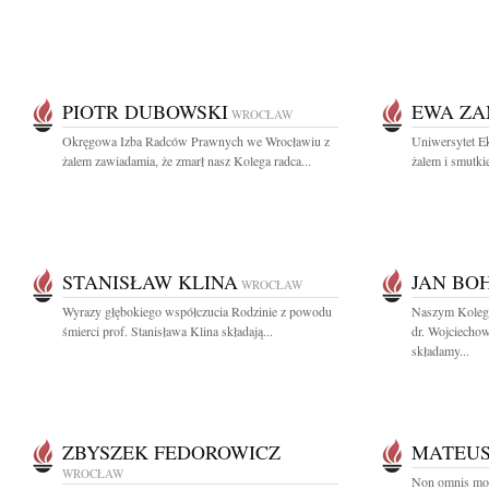
PIOTR DUBOWSKI
EWA ZA
WROCŁAW
Okręgowa Izba Radców Prawnych we Wrocławiu z
Uniwersytet E
żalem zawiadamia, że zmarł nasz Kolega radca...
żalem i smutki
STANISŁAW KLINA
JAN BO
WROCŁAW
Wyrazy głębokiego współczucia Rodzinie z powodu
Naszym Koleg
śmierci prof. Stanisława Klina składają...
dr. Wojciecho
składamy...
ZBYSZEK FEDOROWICZ
MATEU
WROCŁAW
Non omnis mor