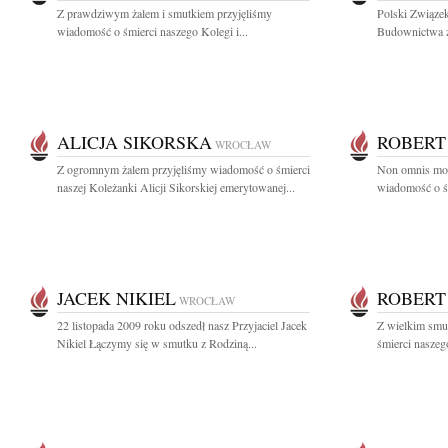
Z prawdziwym żalem i smutkiem przyjęliśmy
Polski Związe
wiadomość o śmierci naszego Kolegi i...
Budownictwa z
ALICJA SIKORSKA
ROBERT
WROCŁAW
Z ogromnym żalem przyjęliśmy wiadomość o śmierci
Non omnis mor
naszej Koleżanki Alicji Sikorskiej emerytowanej...
wiadomość o śm
JACEK NIKIEL
ROBERT
WROCŁAW
22 listopada 2009 roku odszedł nasz Przyjaciel Jacek
Z wielkim smu
Nikiel Łączymy się w smutku z Rodziną...
śmierci naszeg