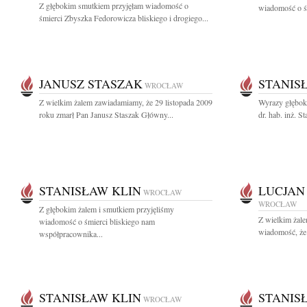
Z głębokim smutkiem przyjęłam wiadomość o
wiadomość o śm
śmierci Zbyszka Fedorowicza bliskiego i drogiego...
JANUSZ STASZAK
STANIS
WROCŁAW
Z wielkim żalem zawiadamiamy, że 29 listopada 2009
Wyrazy głębok
roku zmarł Pan Janusz Staszak Główny...
dr. hab. inż. S
STANISŁAW KLIN
LUCJAN
WROCŁAW
WROCŁAW
Z głębokim żalem i smutkiem przyjęliśmy
Z wielkim żal
wiadomość o śmierci bliskiego nam
wiadomość, że 
współpracownika...
STANISŁAW KLIN
STANIS
WROCŁAW