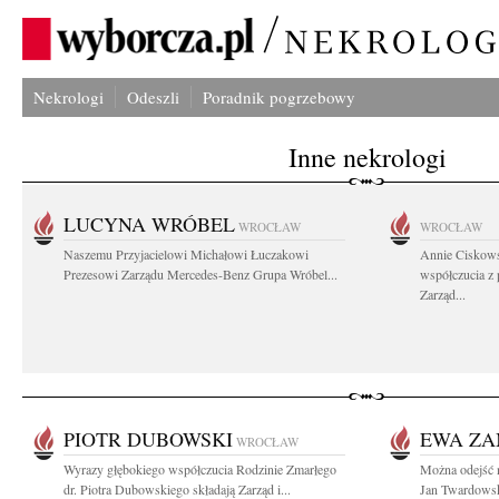
Nekrologi
Odeszli
Poradnik pogrzebowy
Inne nekrologi
LUCYNA WRÓBEL
WROCŁAW
WROCŁAW
Naszemu Przyjacielowi Michałowi Łuczakowi
Annie Ciskows
Prezesowi Zarządu Mercedes-Benz Grupa Wróbel...
współczucia z
Zarząd...
PIOTR DUBOWSKI
EWA ZA
WROCŁAW
Wyrazy głębokiego współczucia Rodzinie Zmarłego
Można odejść n
dr. Piotra Dubowskiego składają Zarząd i...
Jan Twardowsk