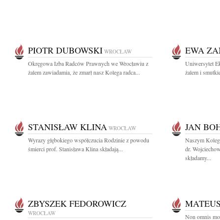
PIOTR DUBOWSKI
EWA ZA
WROCŁAW
Okręgowa Izba Radców Prawnych we Wrocławiu z
Uniwersytet E
żalem zawiadamia, że zmarł nasz Kolega radca...
żalem i smutki
STANISŁAW KLINA
JAN BO
WROCŁAW
Wyrazy głębokiego współczucia Rodzinie z powodu
Naszym Koleg
śmierci prof. Stanisława Klina składają...
dr. Wojciecho
składamy...
ZBYSZEK FEDOROWICZ
MATEU
WROCŁAW
Non omnis mor