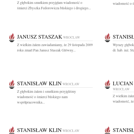
Z głębokim smutkiem przyjęłam wiadomość o
wiadomość o śm
śmierci Zbyszka Fedorowicza bliskiego i drogiego...
JANUSZ STASZAK
STANIS
WROCŁAW
Z wielkim żalem zawiadamiamy, że 29 listopada 2009
Wyrazy głębok
roku zmarł Pan Janusz Staszak Główny...
dr. hab. inż. S
STANISŁAW KLIN
LUCJAN
WROCŁAW
WROCŁAW
Z głębokim żalem i smutkiem przyjęliśmy
Z wielkim żal
wiadomość o śmierci bliskiego nam
wiadomość, że 
współpracownika...
STANISŁAW KLIN
STANIS
WROCŁAW