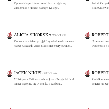
Z prawdziwym żalem i smutkiem przyjęliśmy
Polski Związe
wiadomość o śmierci naszego Kolegi i...
Budownictwa z
ALICJA SIKORSKA
ROBERT
WROCŁAW
Z ogromnym żalem przyjęliśmy wiadomość o śmierci
Non omnis mor
naszej Koleżanki Alicji Sikorskiej emerytowanej...
wiadomość o śm
JACEK NIKIEL
ROBERT
WROCŁAW
22 listopada 2009 roku odszedł nasz Przyjaciel Jacek
Z wielkim smu
Nikiel Łączymy się w smutku z Rodziną...
śmierci naszeg