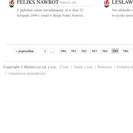
FELIKS NAWROT
LESŁAW
WROCŁAW
Z głębokim żalem zawiadamiamy, że w dniu 22
Nie odchodzi s
listopada 2009 r. zmarł w Belgii Feliks Nawrot...
wszystko pozost
« poprzednie
1
...
580
581
582
583
584
585
586
następne »
Copyright © Wyborcza sp. z o.o.
O nas
Staże u nas
Reklama
Polityka 
Ustawienia prywatności