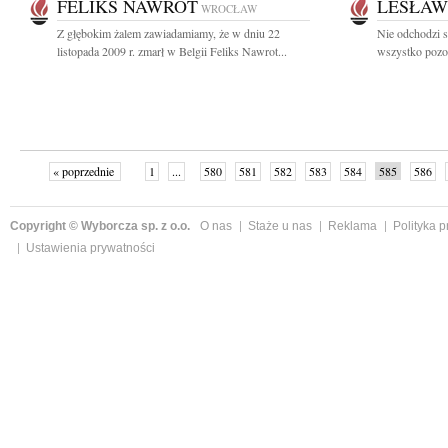
FELIKS NAWROT
LESŁAW
WROCŁAW
Z głębokim żalem zawiadamiamy, że w dniu 22
Nie odchodzi s
listopada 2009 r. zmarł w Belgii Feliks Nawrot...
wszystko pozost
« poprzednie
1
...
580
581
582
583
584
585
586
następne »
Copyright © Wyborcza sp. z o.o.
O nas
Staże u nas
Reklama
Polityka 
Ustawienia prywatności