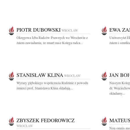
PIOTR DUBOWSKI
EWA ZA
WROCŁAW
Okręgowa Izba Radców Prawnych we Wrocławiu z
Uniwersytet E
żalem zawiadamia, że zmarł nasz Kolega radca...
żalem i smutki
STANISŁAW KLINA
JAN BO
WROCŁAW
Wyrazy głębokiego współczucia Rodzinie z powodu
Naszym Koleg
śmierci prof. Stanisława Klina składają...
dr. Wojciecho
składamy...
ZBYSZEK FEDOROWICZ
MATEU
WROCŁAW
Non omnis mor