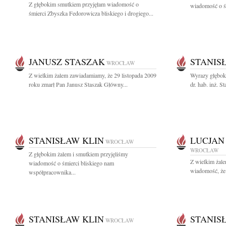
Z głębokim smutkiem przyjęłam wiadomość o
wiadomość o śm
śmierci Zbyszka Fedorowicza bliskiego i drogiego...
JANUSZ STASZAK
STANIS
WROCŁAW
Z wielkim żalem zawiadamiamy, że 29 listopada 2009
Wyrazy głębok
roku zmarł Pan Janusz Staszak Główny...
dr. hab. inż. S
STANISŁAW KLIN
LUCJAN
WROCŁAW
WROCŁAW
Z głębokim żalem i smutkiem przyjęliśmy
Z wielkim żal
wiadomość o śmierci bliskiego nam
wiadomość, że 
współpracownika...
STANISŁAW KLIN
STANIS
WROCŁAW