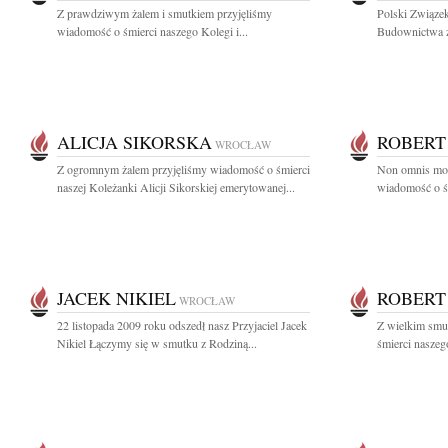
Z prawdziwym żalem i smutkiem przyjęliśmy
Polski Związe
wiadomość o śmierci naszego Kolegi i...
Budownictwa z
ALICJA SIKORSKA
ROBERT
WROCŁAW
Z ogromnym żalem przyjęliśmy wiadomość o śmierci
Non omnis mor
naszej Koleżanki Alicji Sikorskiej emerytowanej...
wiadomość o śm
JACEK NIKIEL
ROBERT
WROCŁAW
22 listopada 2009 roku odszedł nasz Przyjaciel Jacek
Z wielkim smu
Nikiel Łączymy się w smutku z Rodziną...
śmierci naszeg