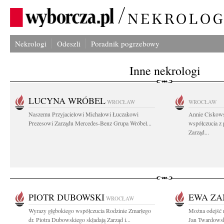
Nekrologi
Odeszli
Poradnik pogrzebowy
Inne nekrologi
LUCYNA WRÓBEL
WROCŁAW
WROCŁAW
Naszemu Przyjacielowi Michałowi Łuczakowi
Annie Ciskows
Prezesowi Zarządu Mercedes-Benz Grupa Wróbel...
współczucia z
Zarząd...
PIOTR DUBOWSKI
EWA ZA
WROCŁAW
Wyrazy głębokiego współczucia Rodzinie Zmarłego
Można odejść n
dr. Piotra Dubowskiego składają Zarząd i...
Jan Twardowsk