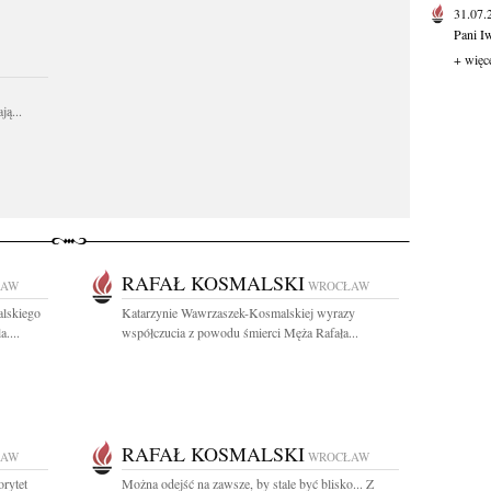
31.07
Pani I
+ więc
ą...
RAFAŁ KOSMALSKI
ŁAW
WROCŁAW
lskiego
Katarzynie Wawrzaszek-Kosmalskiej wyrazy
....
współczucia z powodu śmierci Męża Rafała...
RAFAŁ KOSMALSKI
ŁAW
WROCŁAW
rytet
Można odejść na zawsze, by stale być blisko... Z