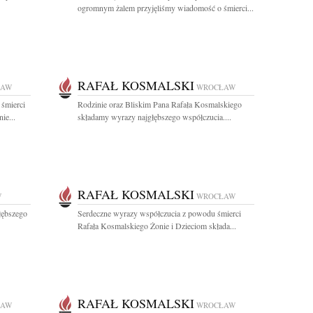
ogromnym żalem przyjęliśmy wiadomość o śmierci...
RAFAŁ KOSMALSKI
ŁAW
WROCŁAW
 śmierci
Rodzinie oraz Bliskim Pana Rafała Kosmalskiego
ie...
składamy wyrazy najgłębszego współczucia....
RAFAŁ KOSMALSKI
W
WROCŁAW
łębszego
Serdeczne wyrazy współczucia z powodu śmierci
Rafała Kosmalskiego Żonie i Dzieciom składa...
RAFAŁ KOSMALSKI
ŁAW
WROCŁAW