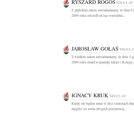
RYSZARD ROGOŚ
WROCŁAW
Z głębokim żalem zawiadamiamy, że dnia 9 
2009 roku odszedł od nas wieloletni...
JAROSŁAW GOŁAŚ
WROCŁA
Z wielkim żalem zawiadamiamy, że dnia 5 g
2009 roku zmarł wspaniały lekarz i Kolega..
IGNACY KRUK
WROCŁAW
Kiedy nie będzie mnie w liści szelestach de
niegdyś na wielu drogach przemówię...