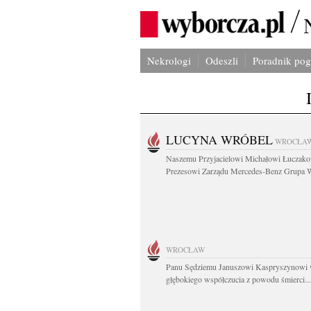
Nekrologi
Odeszli
Poradnik po
LUCYNA WRÓBEL
WROCŁA
Naszemu Przyjacielowi Michałowi Łuczak
Prezesowi Zarządu Mercedes-Benz Grupa W
WROCŁAW
Panu Sędziemu Januszowi Kaspryszynowi 
głębokiego współczucia z powodu śmierci...