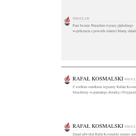
WROCŁAW
Pani Iwonie Warachim wyrazy głębokiego
współczucia z powodu śmierci Mamy składaj
RAFAŁ KOSMALSKI
WROC
Z wielkim smutkiem żegnamy Rafała Kosma
Straciliśmy wspaniałego doradcę i Przyjaciela
RAFAŁ KOSMALSKI
WROC
Zmarł adwokat Rafał Kosmalski uznany auto