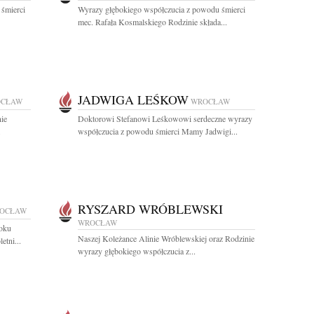
 śmierci
Wyrazy głębokiego współczucia z powodu śmierci
mec. Rafała Kosmalskiego Rodzinie składa...
JADWIGA LEŚKOW
CŁAW
WROCŁAW
nie
Doktorowi Stefanowi Leśkowowi serdeczne wyrazy
.
współczucia z powodu śmierci Mamy Jadwigi...
RYSZARD WRÓBLEWSKI
OCŁAW
WROCŁAW
roku
Naszej Koleżance Alinie Wróblewskiej oraz Rodzinie
etni...
wyrazy głębokiego współczucia z...