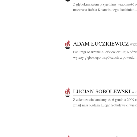
Z głębokim żalem przyjęliśmy wiadomość o
mecenasa Rafała Kosmalskiego Rodzinie i...
ADAM ŁUCZKIEWICZ
WRO
Pani mgr Marzenie Łuczkiewicz i Jej Rodzi
wyrazy głębokiego współczucia z powodu..
LUCJAN SOBOLEWSKI
WR
Z żalem zawiadamiamy, że 6 grudnia 2009 
zmarł nasz Kolega Lucjan Sobolewski wielol