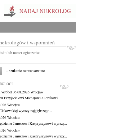
 nekrologów i wspomnień
wisko lub numer ogłoszenia:
+ szukanie zaawansowane
KROLOGI
 Wróbel
06.08.2026
Wrocław
u Przyjacielowi Michałowi Łuczakowi...
.2026
Wrocław
Ciskowskiej wyrazy najgłębszego...
.2026
Wrocław
ędziemu Januszowi Kaspryszynowi wyrazy...
.2026
Wrocław
ędziemu Januszowi Kaspryszynowi wyrazy...