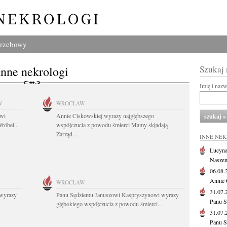
grzebowy
Inne nekrologi
Szukaj
Imię i naz
W
WROCŁAW
owi
Annie Ciskowskiej wyrazy najgłębszego
róbel...
współczucia z powodu śmierci Mamy składają
Zarząd...
INNE NE
Lucyna
Naszem
06.08
Annie 
WROCŁAW
31.07
wyrazy
Panu Sędziemu Januszowi Kaspryszynowi wyrazy
Panu S
głębokiego współczucia z powodu śmierci...
31.07
Panu S