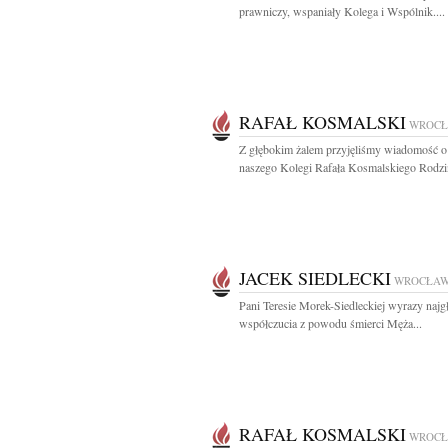
prawniczy, wspaniały Kolega i Wspólnik....
RAFAŁ KOSMALSKI
WROC
Z głębokim żalem przyjęliśmy wiadomość o
naszego Kolegi Rafała Kosmalskiego Rodzin
JACEK SIEDLECKI
WROCŁA
Pani Teresie Morek-Siedleckiej wyrazy najg
współczucia z powodu śmierci Męża...
RAFAŁ KOSMALSKI
WROC