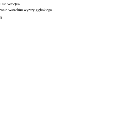
.2026
Wrocław
wonie Warachim wyrazy głębokiego...
ej