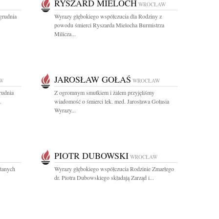
RYSZARD MIELOCH
WROCŁAW
grudnia
Wyrazy głębokiego współczucia dla Rodziny z
powodu śmierci Ryszarda Mielocha Burmistrza
Milicza...
JAROSŁAW GOŁAŚ
W
WROCŁAW
rudnia
Z ogromnym smutkiem i żalem przyjęliśmy
.
wiadomość o śmierci lek. med. Jarosława Gołasia
Wyrazy...
PIOTR DUBOWSKI
WROCŁAW
ptanych
Wyrazy głębokiego współczucia Rodzinie Zmarłego
dr. Piotra Dubowskiego składają Zarząd i...