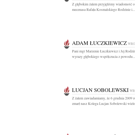
Z głębokim żalem przyjęliśmy wiadomość o
mecenasa Rafała Kosmalskiego Rodzinie i...
ADAM ŁUCZKIEWICZ
WRO
Pani mgr Marzenie Łuczkiewicz i Jej Rodzi
wyrazy głębokiego współczucia z powodu..
LUCJAN SOBOLEWSKI
WR
Z żalem zawiadamiamy, że 6 grudnia 2009 
zmarł nasz Kolega Lucjan Sobolewski wielol