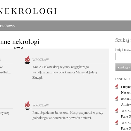
grzebowy
Inne nekrologi
Szukaj
Imię i naz
W
WROCŁAW
owi
Annie Ciskowskiej wyrazy najgłębszego
róbel...
współczucia z powodu śmierci Mamy składają
Zarząd...
INNE NE
Lucyna
Naszem
06.08
Annie 
WROCŁAW
31.07
wyrazy
Panu Sędziemu Januszowi Kaspryszynowi wyrazy
Panu S
głębokiego współczucia z powodu śmierci...
31.07
Panu S