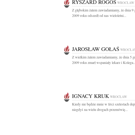
RYSZARD ROGOŚ
WROCŁAW
Z głębokim żalem zawiadamiamy, że dnia 9 
2009 roku odszedł od nas wieloletni...
JAROSŁAW GOŁAŚ
WROCŁA
Z wielkim żalem zawiadamiamy, że dnia 5 g
2009 roku zmarł wspaniały lekarz i Kolega..
IGNACY KRUK
WROCŁAW
Kiedy nie będzie mnie w liści szelestach de
niegdyś na wielu drogach przemówię...