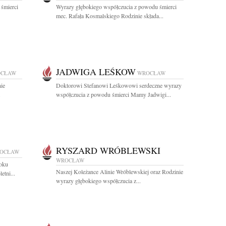
 śmierci
Wyrazy głębokiego współczucia z powodu śmierci
mec. Rafała Kosmalskiego Rodzinie składa...
JADWIGA LEŚKOW
CŁAW
WROCŁAW
nie
Doktorowi Stefanowi Leśkowowi serdeczne wyrazy
.
współczucia z powodu śmierci Mamy Jadwigi...
RYSZARD WRÓBLEWSKI
OCŁAW
WROCŁAW
roku
Naszej Koleżance Alinie Wróblewskiej oraz Rodzinie
etni...
wyrazy głębokiego współczucia z...