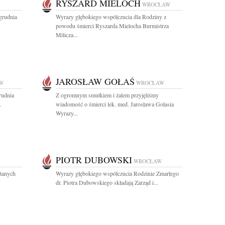
RYSZARD MIELOCH
WROCŁAW
grudnia
Wyrazy głębokiego współczucia dla Rodziny z
powodu śmierci Ryszarda Mielocha Burmistrza
Milicza...
JAROSŁAW GOŁAŚ
W
WROCŁAW
rudnia
Z ogromnym smutkiem i żalem przyjęliśmy
.
wiadomość o śmierci lek. med. Jarosława Gołasia
Wyrazy...
PIOTR DUBOWSKI
WROCŁAW
ptanych
Wyrazy głębokiego współczucia Rodzinie Zmarłego
dr. Piotra Dubowskiego składają Zarząd i...