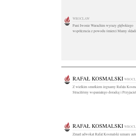
WROCŁAW
Pani Iwonie Warachim wyrazy głębokiego
współczucia z powodu śmierci Mamy składaj
RAFAŁ KOSMALSKI
WROC
Z wielkim smutkiem żegnamy Rafała Kosma
Straciliśmy wspaniałego doradcę i Przyjaciela
RAFAŁ KOSMALSKI
WROC
Zmarł adwokat Rafał Kosmalski uznany auto