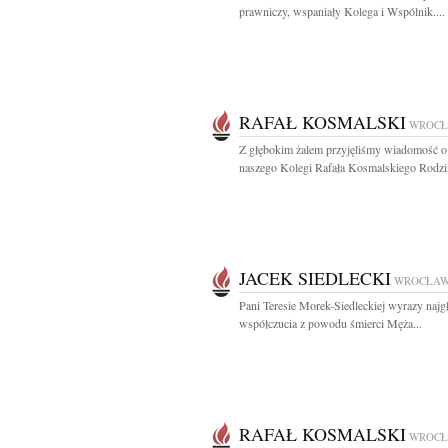
prawniczy, wspaniały Kolega i Wspólnik....
RAFAŁ KOSMALSKI
WROC
Z głębokim żalem przyjęliśmy wiadomość o
naszego Kolegi Rafała Kosmalskiego Rodzin
JACEK SIEDLECKI
WROCŁA
Pani Teresie Morek-Siedleckiej wyrazy najg
współczucia z powodu śmierci Męża...
RAFAŁ KOSMALSKI
WROC