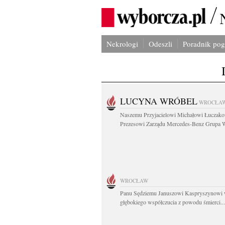
Nekrologi
Odeszli
Poradnik po
LUCYNA WRÓBEL
WROCŁA
Naszemu Przyjacielowi Michałowi Łuczak
Prezesowi Zarządu Mercedes-Benz Grupa W
WROCŁAW
Panu Sędziemu Januszowi Kaspryszynowi 
głębokiego współczucia z powodu śmierci...