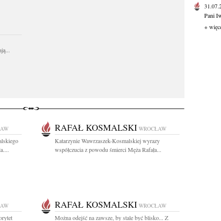
31.07
Pani I
+ więc
ą...
RAFAŁ KOSMALSKI
ŁAW
WROCŁAW
lskiego
Katarzynie Wawrzaszek-Kosmalskiej wyrazy
....
współczucia z powodu śmierci Męża Rafała...
RAFAŁ KOSMALSKI
ŁAW
WROCŁAW
rytet
Można odejść na zawsze, by stale być blisko... Z