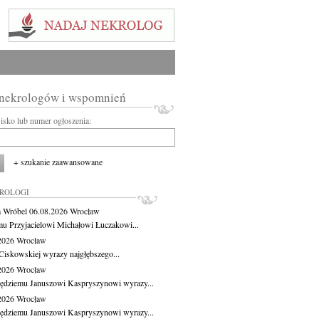
 nekrologów i wspomnień
wisko lub numer ogłoszenia:
+ szukanie zaawansowane
KROLOGI
 Wróbel
06.08.2026
Wrocław
u Przyjacielowi Michałowi Łuczakowi...
.2026
Wrocław
Ciskowskiej wyrazy najgłębszego...
.2026
Wrocław
ędziemu Januszowi Kaspryszynowi wyrazy...
.2026
Wrocław
ędziemu Januszowi Kaspryszynowi wyrazy...