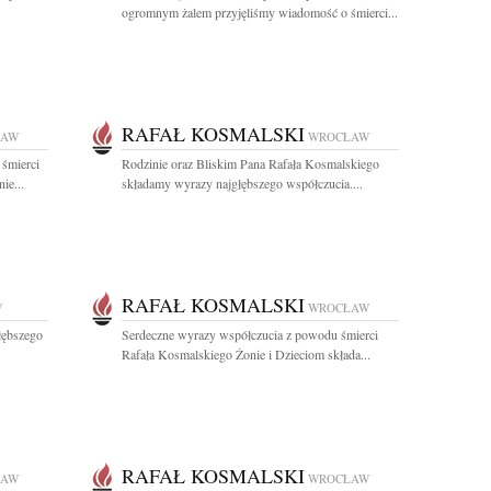
ogromnym żalem przyjęliśmy wiadomość o śmierci...
RAFAŁ KOSMALSKI
ŁAW
WROCŁAW
 śmierci
Rodzinie oraz Bliskim Pana Rafała Kosmalskiego
ie...
składamy wyrazy najgłębszego współczucia....
RAFAŁ KOSMALSKI
W
WROCŁAW
łębszego
Serdeczne wyrazy współczucia z powodu śmierci
Rafała Kosmalskiego Żonie i Dzieciom składa...
RAFAŁ KOSMALSKI
ŁAW
WROCŁAW