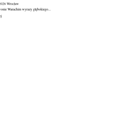
.2026
Wrocław
wonie Warachim wyrazy głębokiego...
ej