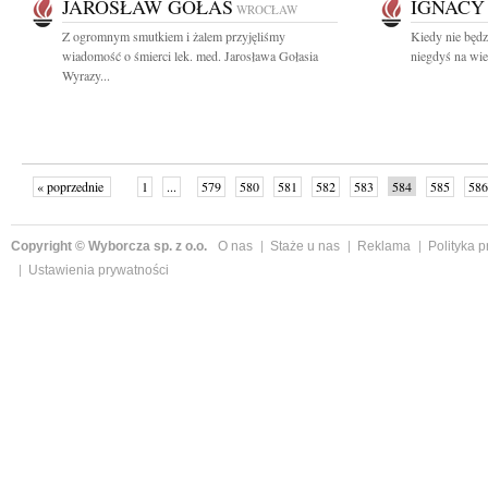
JAROSŁAW GOŁAŚ
IGNACY
WROCŁAW
Z ogromnym smutkiem i żalem przyjęliśmy
Kiedy nie będz
wiadomość o śmierci lek. med. Jarosława Gołasia
niegdyś na wie
Wyrazy...
« poprzednie
1
...
579
580
581
582
583
584
585
586
następne »
Copyright © Wyborcza sp. z o.o.
O nas
Staże u nas
Reklama
Polityka 
Ustawienia prywatności