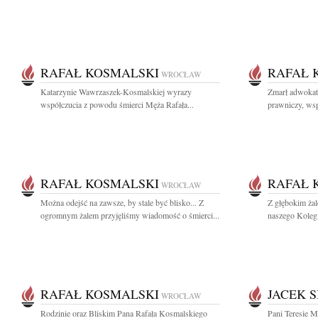
RAFAŁ KOSMALSKI
RAFAŁ 
WROCŁAW
Katarzynie Wawrzaszek-Kosmalskiej wyrazy
Zmarł adwokat
współczucia z powodu śmierci Męża Rafała...
prawniczy, wsp
RAFAŁ KOSMALSKI
RAFAŁ 
WROCŁAW
Można odejść na zawsze, by stale być blisko... Z
Z głębokim ża
ogromnym żalem przyjęliśmy wiadomość o śmierci...
naszego Kolegi
RAFAŁ KOSMALSKI
JACEK S
WROCŁAW
Rodzinie oraz Bliskim Pana Rafała Kosmalskiego
Pani Teresie M