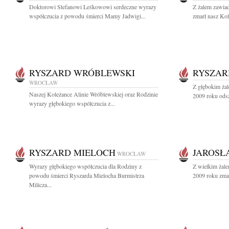
Doktorowi Stefanowi Leśkowowi serdeczne wyrazy
Z żalem zawia
współczucia z powodu śmierci Mamy Jadwigi...
zmarł nasz Kol
RYSZARD WRÓBLEWSKI
RYSZAR
WROCŁAW
Z głębokim żal
Naszej Koleżance Alinie Wróblewskiej oraz Rodzinie
2009 roku odsz
wyrazy głębokiego współczucia z...
RYSZARD MIELOCH
JAROSŁ
WROCŁAW
Wyrazy głębokiego współczucia dla Rodziny z
Z wielkim żale
powodu śmierci Ryszarda Mielocha Burmistrza
2009 roku zmar
Milicza...