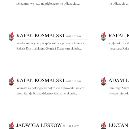
składamy wyrazy najgłębszego współczucia....
współczucia z
RAFAŁ KOSMALSKI
RAFAŁ 
WROCŁAW
Serdeczne wyrazy współczucia z powodu śmierci
Z głębokim ża
Rafała Kosmalskiego Żonie i Dzieciom składa...
mecenasa Rafał
RAFAŁ KOSMALSKI
ADAM Ł
WROCŁAW
Wyrazy głębokiego współczucia z powodu śmierci
Pani mgr Marze
mec. Rafała Kosmalskiego Rodzinie składa...
wyrazy głębok
JADWIGA LEŚKOW
LUCJAN
WROCŁAW