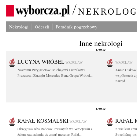
Nekrologi
Odeszli
Poradnik pogrzebowy
Inne nekrologi
LUCYNA WRÓBEL
WROCŁAW
WROCŁAW
Naszemu Przyjacielowi Michałowi Łuczakowi
Annie Ciskows
Prezesowi Zarządu Mercedes-Benz Grupa Wróbel...
współczucia z
Zarząd...
RAFAŁ KOSMALSKI
RAFAŁ 
WROCŁAW
Okręgowa Izba Radców Prawnych we Wrocławiu z
Z wielkim smu
żalem zawiadamia, że zmarł mecenas Rafał...
Straciliśmy wsp