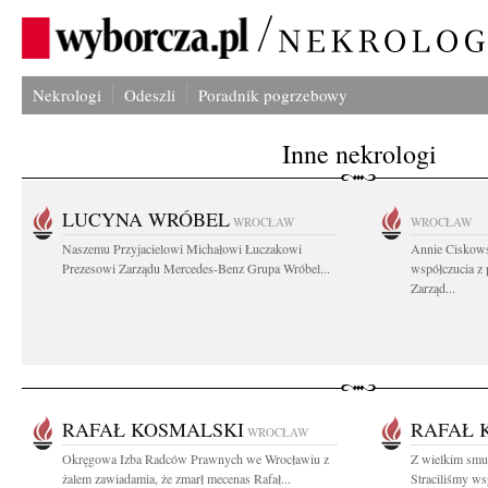
Nekrologi
Odeszli
Poradnik pogrzebowy
Inne nekrologi
LUCYNA WRÓBEL
WROCŁAW
WROCŁAW
Naszemu Przyjacielowi Michałowi Łuczakowi
Annie Ciskows
Prezesowi Zarządu Mercedes-Benz Grupa Wróbel...
współczucia z
Zarząd...
RAFAŁ KOSMALSKI
RAFAŁ 
WROCŁAW
Okręgowa Izba Radców Prawnych we Wrocławiu z
Z wielkim smu
żalem zawiadamia, że zmarł mecenas Rafał...
Straciliśmy wsp