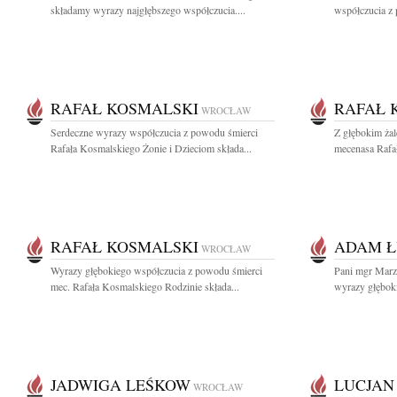
składamy wyrazy najgłębszego współczucia....
współczucia z
RAFAŁ KOSMALSKI
RAFAŁ 
WROCŁAW
Serdeczne wyrazy współczucia z powodu śmierci
Z głębokim ża
Rafała Kosmalskiego Żonie i Dzieciom składa...
mecenasa Rafał
RAFAŁ KOSMALSKI
ADAM Ł
WROCŁAW
Wyrazy głębokiego współczucia z powodu śmierci
Pani mgr Marze
mec. Rafała Kosmalskiego Rodzinie składa...
wyrazy głębok
JADWIGA LEŚKOW
LUCJAN
WROCŁAW