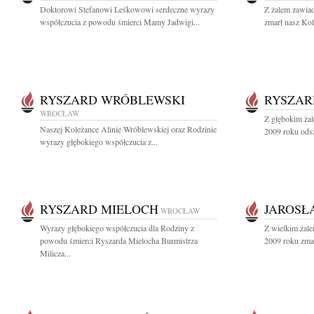
Doktorowi Stefanowi Leśkowowi serdeczne wyrazy
Z żalem zawia
współczucia z powodu śmierci Mamy Jadwigi...
zmarł nasz Kol
RYSZARD WRÓBLEWSKI
RYSZAR
WROCŁAW
Z głębokim żal
Naszej Koleżance Alinie Wróblewskiej oraz Rodzinie
2009 roku odsz
wyrazy głębokiego współczucia z...
RYSZARD MIELOCH
JAROSŁ
WROCŁAW
Wyrazy głębokiego współczucia dla Rodziny z
Z wielkim żale
powodu śmierci Ryszarda Mielocha Burmistrza
2009 roku zmar
Milicza...