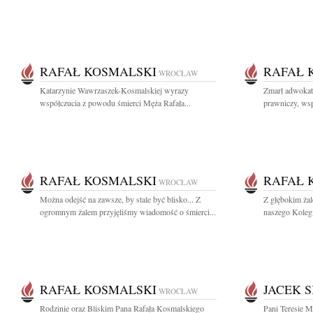
RAFAŁ KOSMALSKI
RAFAŁ 
WROCŁAW
Katarzynie Wawrzaszek-Kosmalskiej wyrazy
Zmarł adwokat
współczucia z powodu śmierci Męża Rafała...
prawniczy, wsp
RAFAŁ KOSMALSKI
RAFAŁ 
WROCŁAW
Można odejść na zawsze, by stale być blisko... Z
Z głębokim ża
ogromnym żalem przyjęliśmy wiadomość o śmierci...
naszego Kolegi
RAFAŁ KOSMALSKI
JACEK S
WROCŁAW
Rodzinie oraz Bliskim Pana Rafała Kosmalskiego
Pani Teresie M