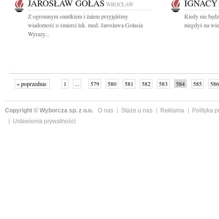
JAROSŁAW GOŁAŚ
IGNACY
WROCŁAW
Z ogromnym smutkiem i żalem przyjęliśmy
Kiedy nie będz
wiadomość o śmierci lek. med. Jarosława Gołasia
niegdyś na wie
Wyrazy...
« poprzednie
1
...
579
580
581
582
583
584
585
586
następne »
Copyright © Wyborcza sp. z o.o.
O nas
Staże u nas
Reklama
Polityka 
Ustawienia prywatności