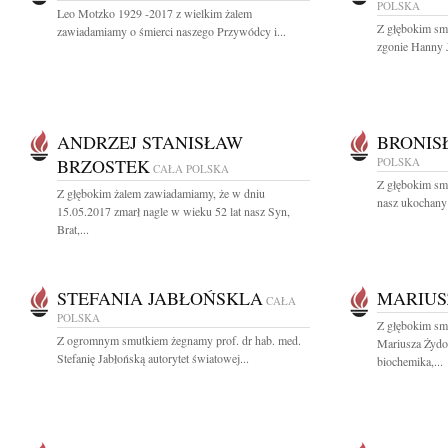
POLSKA
Leo Motzko 1929 -2017 z wielkim żalem
Z głębokim sm
zawiadamiamy o śmierci naszego Przywódcy i...
zgonie Hanny J
ANDRZEJ STANISŁAW
BRONIS
BRZOSTEK
POLSKA
CAŁA POLSKA
Z głębokim sm
Z głębokim żalem zawiadamiamy, że w dniu
nasz ukochany 
15.05.2017 zmarł nagle w wieku 52 lat nasz Syn,
Brat,...
STEFANIA JABŁOŃSKLA
MARIUS
CAŁA
POLSKA
Z głębokim sm
Z ogromnym smutkiem żegnamy prof. dr hab. med.
Mariusza Żydo
Stefanię Jabłońską autorytet światowej...
biochemika,...