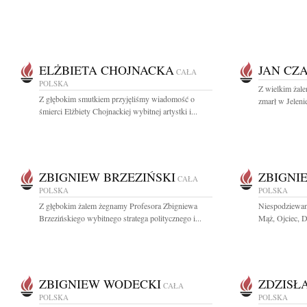
ELŻBIETA CHOJNACKA
JAN CZ
CAŁA
POLSKA
Z wielkim żal
Z głębokim smutkiem przyjęliśmy wiadomość o
zmarł w Jeleni
śmierci Elżbiety Chojnackiej wybitnej artystki i...
ZBIGNIEW BRZEZIŃSKI
ZBIGNI
CAŁA
POLSKA
POLSKA
Z głębokim żalem żegnamy Profesora Zbigniewa
Niespodziewan
Brzezińskiego wybitnego stratega politycznego i...
Mąż, Ojciec, D
ZBIGNIEW WODECKI
ZDZISŁ
CAŁA
POLSKA
POLSKA