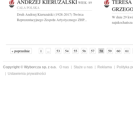
ANDRZEJ KIERUZALSKI
TERESA
WIEK: 89
CAŁA POLSKA
GRZEG
Druh Andrzej Kieruzalski (1928-2017) Twórca
W dniu 29 kwie
Reprezentacyjnego Zespołu Artystycznego ZHP...
najukochańsza 
« poprzednie
1
...
53
54
55
56
57
58
59
60
61
»
Copyright © Wyborcza sp. z o.o.
O nas
Staże u nas
Reklama
Polityka 
Ustawienia prywatności