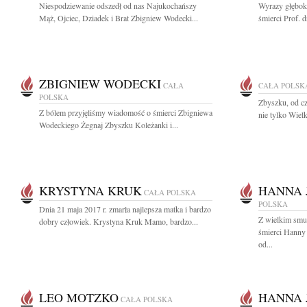
Niespodziewanie odszedł od nas Najukochańszy
Wyrazy głębok
Mąż, Ojciec, Dziadek i Brat Zbigniew Wodecki...
śmierci Prof. d
ZBIGNIEW WODECKI
CAŁA
CAŁA POLSK
POLSKA
Zbyszku, od cz
Z bólem przyjęliśmy wiadomość o śmierci Zbigniewa
nie tylko Wielk
Wodeckiego Żegnaj Zbyszku Koleżanki i...
KRYSTYNA KRUK
HANNA 
CAŁA POLSKA
POLSKA
Dnia 21 maja 2017 r. zmarła najlepsza matka i bardzo
Z wielkim smu
dobry człowiek. Krystyna Kruk Mamo, bardzo...
śmierci Hanny 
od...
LEO MOTZKO
HANNA 
CAŁA POLSKA