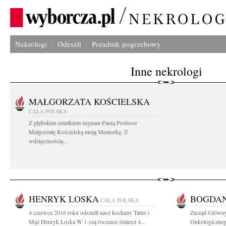
Nekrologi
Odeszli
Poradnik pogrzebowy
Inne nekrologi
MAŁGORZATA KOŚCIELSKA
CAŁA POLSKA
Z głębokim smutkiem żegnam Panią Profesor
Małgorzatę Kościelską moją Mentorkę. Z
wdzięcznością...
HENRYK LOSKA
BOGDAN
CAŁA POLSKA
4 czerwca 2016 roku odszedł nasz kochany Tatuś i
Zarząd Główny
Mąż Henryk Loska W 1-szą rocznice śmierci 4...
Onkologicznego