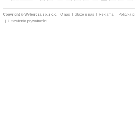
»
Copyright © Wyborcza sp. z o.o.
O nas
Staże u nas
Reklama
Polityka 
Ustawienia prywatności