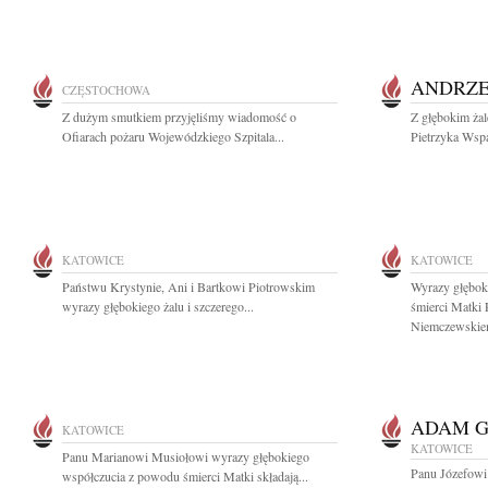
ANDRZE
CZĘSTOCHOWA
Z dużym smutkiem przyjęliśmy wiadomość o
Z głębokim ża
Ofiarach pożaru Wojewódzkiego Szpitala...
Pietrzyka Wspa
KATOWICE
KATOWICE
Państwu Krystynie, Ani i Bartkowi Piotrowskim
Wyrazy głębok
wyrazy głębokiego żalu i szczerego...
śmierci Matki
Niemczewskie
ADAM 
KATOWICE
KATOWICE
Panu Marianowi Musiołowi wyrazy głębokiego
Panu Józefow
współczucia z powodu śmierci Matki składają...