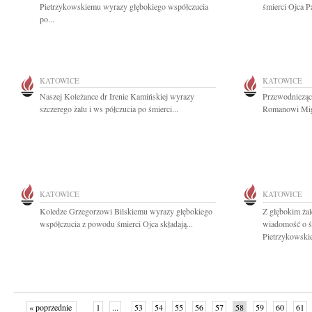
Pietrzykowskiemu wyrazy głębokiego współczucia
śmierci Ojca P
po...
KATOWICE
KATOWICE
Naszej Koleżance dr Irenie Kamińskiej wyrazy
Przewodnicząc
szczerego żalu i ws półczucia po śmierci...
Romanowi Migd
KATOWICE
KATOWICE
Koledze Grzegorzowi Bilskiemu wyrazy głębokiego
Z głębokim żal
współczucia z powodu śmierci Ojca składają...
wiadomość o 
Pietrzykowskie
« poprzednie
1
...
53
54
55
56
57
58
59
60
61