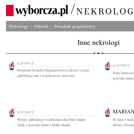
Nekrologi
Odeszli
Poradnik pogrzebowy
Inne nekrologi
KATOWICE
KATOWICE
Drogiemu Koledze Eugeniuszowi Lorkowi wyrazy
Panu Jamesowi
głębokiego żalu i współczucia z powodu...
powodu śmierci
MARIAN
KATOWICE
Wyrazy głębokiego współczucia dla Pani Jolanty
W dniu 4 marca
Szlęk z powodu śmierci Matki składa...
Mistrz i Przyja