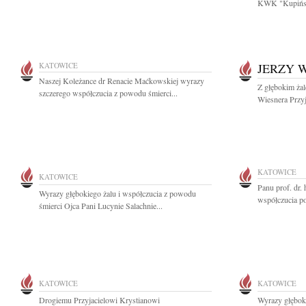
KWK "Kupińsk
KATOWICE
JERZY 
Naszej Koleżance dr Renacie Maćkowskiej wyrazy
Z głębokim ża
szczerego współczucia z powodu śmierci...
Wiesnera Przyj
KATOWICE
KATOWICE
Panu prof. dr
Wyrazy głębokiego żalu i współczucia z powodu
współczucia po 
śmierci Ojca Pani Lucynie Salachnie...
KATOWICE
KATOWICE
Drogiemu Przyjacielowi Krystianowi
Wyrazy głębok