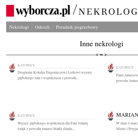
Nekrologi
Odeszli
Poradnik pogrzebowy
Inne nekrologi
KATOWICE
KATOWICE
Drogiemu Koledze Eugeniuszowi Lorkowi wyrazy
Panu Jamesowi
głębokiego żalu i współczucia z powodu...
powodu śmierci
MARIAN
KATOWICE
Wyrazy głębokiego współczucia dla Pani Jolanty
W dniu 4 marca
Szlęk z powodu śmierci Matki składa...
Mistrz i Przyja