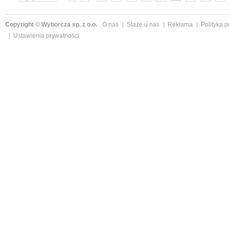
»
Copyright © Wyborcza sp. z o.o.
O nas
Staże u nas
Reklama
Polityka 
Ustawienia prywatności