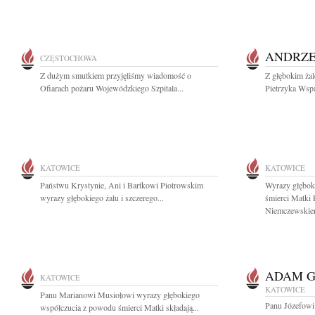
ANDRZE
CZĘSTOCHOWA
Z dużym smutkiem przyjęliśmy wiadomość o
Z głębokim ża
Ofiarach pożaru Wojewódzkiego Szpitala...
Pietrzyka Wspa
KATOWICE
KATOWICE
Państwu Krystynie, Ani i Bartkowi Piotrowskim
Wyrazy głębok
wyrazy głębokiego żalu i szczerego...
śmierci Matki
Niemczewskie
ADAM 
KATOWICE
KATOWICE
Panu Marianowi Musiołowi wyrazy głębokiego
Panu Józefow
współczucia z powodu śmierci Matki składają...