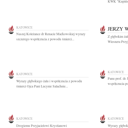
KWK "Kupińsk
KATOWICE
JERZY 
Naszej Koleżance dr Renacie Maćkowskiej wyrazy
Z głębokim ża
szczerego współczucia z powodu śmierci...
Wiesnera Przyj
KATOWICE
KATOWICE
Panu prof. dr
Wyrazy głębokiego żalu i współczucia z powodu
współczucia po 
śmierci Ojca Pani Lucynie Salachnie...
KATOWICE
KATOWICE
Drogiemu Przyjacielowi Krystianowi
Wyrazy głębok