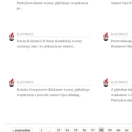
Pietrzykowskiemu wyrazy głębokiego współczucia
śmierci Ojca P
po...
KATOWICE
KATOWICE
Naszej Koleżance dr Irenie Kamińskiej wyrazy
Przewodnicząc
szczerego żalu i ws półczucia po śmierci...
Romanowi Migd
KATOWICE
KATOWICE
Koledze Grzegorzowi Bilskiemu wyrazy głębokiego
Z głębokim żal
współczucia z powodu śmierci Ojca składają...
wiadomość o 
Pietrzykowskie
« poprzednie
1
...
53
54
55
56
57
58
59
60
61