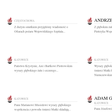
ANDRZE
CZĘSTOCHOWA
Z dużym smutkiem przyjęliśmy wiadomość o
Z głębokim ża
Ofiarach pożaru Wojewódzkiego Szpitala...
Pietrzyka Wspa
KATOWICE
KATOWICE
Państwu Krystynie, Ani i Bartkowi Piotrowskim
Wyrazy głębok
wyrazy głębokiego żalu i szczerego...
śmierci Matki
Niemczewskie
ADAM 
KATOWICE
KATOWICE
Panu Marianowi Musiołowi wyrazy głębokiego
Panu Józefow
współczucia z powodu śmierci Matki składają...