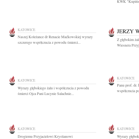
KWK "Kupińsk
KATOWICE
JERZY 
Naszej Koleżance dr Renacie Maćkowskiej wyrazy
Z głębokim ża
szczerego współczucia z powodu śmierci...
Wiesnera Przyj
KATOWICE
KATOWICE
Panu prof. dr
Wyrazy głębokiego żalu i współczucia z powodu
współczucia po 
śmierci Ojca Pani Lucynie Salachnie...
KATOWICE
KATOWICE
Drogiemu Przyjacielowi Krystianowi
Wyrazy głębok