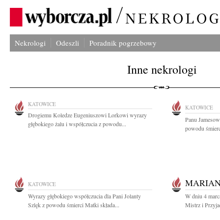
Nekrologi
Odeszli
Poradnik pogrzebowy
Inne nekrologi
KATOWICE
KATOWICE
Drogiemu Koledze Eugeniuszowi Lorkowi wyrazy
Panu Jamesowi
głębokiego żalu i współczucia z powodu...
powodu śmierci
MARIAN
KATOWICE
Wyrazy głębokiego współczucia dla Pani Jolanty
W dniu 4 marca
Szlęk z powodu śmierci Matki składa...
Mistrz i Przyja