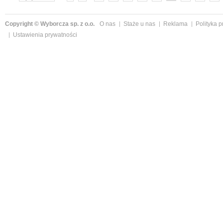
»
Copyright © Wyborcza sp. z o.o.
O nas
Staże u nas
Reklama
Polityka 
Ustawienia prywatności