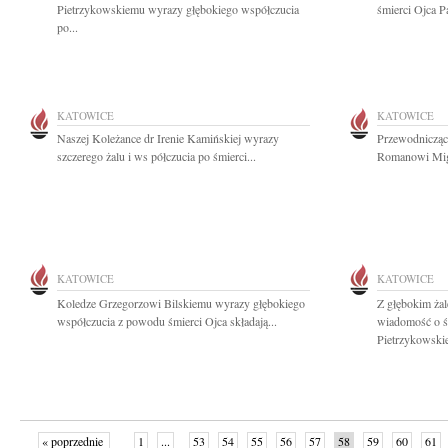
Pietrzykowskiemu wyrazy głębokiego współczucia
śmierci Ojca P
po...
KATOWICE
KATOWICE
Naszej Koleżance dr Irenie Kamińskiej wyrazy
Przewodnicząc
szczerego żalu i ws półczucia po śmierci...
Romanowi Migd
KATOWICE
KATOWICE
Koledze Grzegorzowi Bilskiemu wyrazy głębokiego
Z głębokim żal
współczucia z powodu śmierci Ojca składają...
wiadomość o 
Pietrzykowskie
« poprzednie
1
...
53
54
55
56
57
58
59
60
61