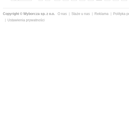
»
Copyright © Wyborcza sp. z o.o.
O nas
Staże u nas
Reklama
Polityka 
Ustawienia prywatności