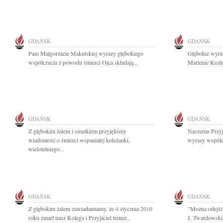
GDAŃSK
GDAŃSK
Pani Małgorzacie Makulskiej wyrazy głębokiego
Głębokie wyra
współczucia z powodu śmierci Ojca składają...
Marlenie Kozło
GDAŃSK
GDAŃSK
Z głębokim żalem i smutkiem przyjęliśmy
Naszemu Przyj
wiadomość o śmierci wspaniałej koleżanki,
wyrazy współc
wieloletniego...
GDAŃSK
GDAŃSK
Z głębokim żalem zawiadamiamy, że 4 stycznia 2010
"Można odejść 
roku zmarł nasz Kolega i Przyjaciel trener...
J. Twardowski 