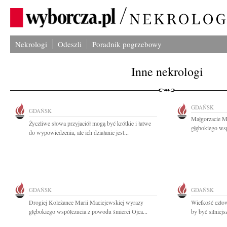
Nekrologi
Odeszli
Poradnik pogrzebowy
Inne nekrologi
GDAŃSK
GDAŃSK
Małgorzacie Ma
Życzliwe słowa przyjaciół mogą być krótkie i łatwe
głębokiego wsp
do wypowiedzenia, ale ich działanie jest...
GDAŃSK
GDAŃSK
Drogiej Koleżance Marii Maciejewskiej wyrazy
Wielkość człow
głębokiego współczucia z powodu śmierci Ojca...
by być silniejs