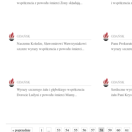
współczucia z powodu śmierci Żony składają...
i współczucia 
GDAŃSK
GDAŃSK
Naszemu Koledze, Sławomirowi Wawrzyniakowi
Panu Prokura
szczere wyrazy współczucia z powodu śmierci...
wyrazy szczere
GDAŃSK
GDAŃSK
Wyrazy szczerego żalu i głębokiego współczucia
Serdeczne wyr
Dorocie Ludyni z powodu śmierci Mamy...
żalu Pani Krys
« poprzednie
1
...
53
54
55
56
57
58
59
60
61