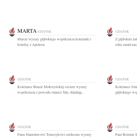
MARTA
GDAŃSK
GDAŃSK
Marcie wyrazy głębokiego współczucia koleżanki i
Z głębokim ża
koledzy z Apotexu
roku zmarł nasz
GDAŃSK
GDAŃSK
Koleżance Beacie Mokrzyńskiej szczere wyrazy
Koleżance Jol
współczucia z powodu śmierci Taty składają...
głębokiego wsp
GDAŃSK
GDAŃSK
Panu Stanisławowi Tomczykowi serdeczne wyrazy
Pani Bożenie 