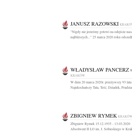
JANUSZ RAZOWSKI
KRAKÓ
"Nigdy nie jesteśmy gotowi na odejście nas
najbliższych..." 25 marca 2020 roku odszedł
WŁADYSŁAW PANCERZ
W
KRAKÓW
W dniu 20 marca 2020r. przeżywszy 93 lata
Najukochańszy Tata, Teść, Dziadek, Pradziad
ZBIGNIEW RYMEK
KRAKÓ
Zbigniew Rymek 15.12.1935 - 13.03.2020
Absolwent II LO im. J. Sobieskiego w Kra