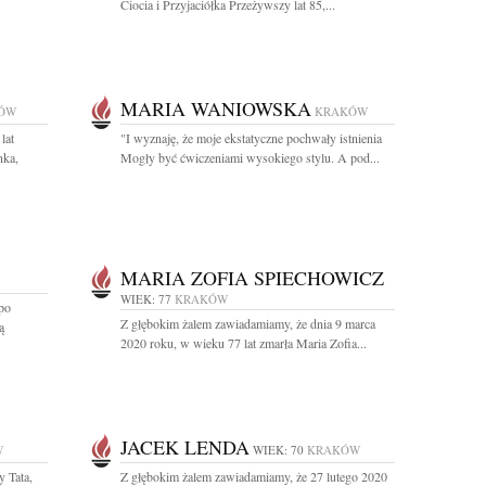
Ciocia i Przyjaciółka Przeżywszy lat 85,...
MARIA WANIOWSKA
ÓW
KRAKÓW
lat
"I wyznaję, że moje ekstatyczne pochwały istnienia
nka,
Mogły być ćwiczeniami wysokiego stylu. A pod...
MARIA ZOFIA SPIECHOWICZ
WIEK: 77
KRAKÓW
po
Z głębokim żalem zawiadamiamy, że dnia 9 marca
ą
2020 roku, w wieku 77 lat zmarła Maria Zofia...
JACEK LENDA
W
WIEK: 70
KRAKÓW
y Tata,
Z głębokim żalem zawiadamiamy, że 27 lutego 2020