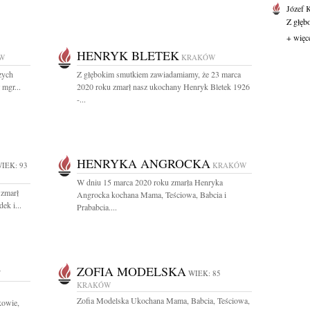
Józef 
Z głęb
+ więc
HENRYK BLETEK
W
KRAKÓW
zych
Z głębokim smutkiem zawiadamiamy, że 23 marca
 mgr...
2020 roku zmarł nasz ukochany Henryk Bletek 1926
-...
HENRYKA ANGROCKA
IEK: 93
KRAKÓW
W dniu 15 marca 2020 roku zmarła Henryka
 zmarł
Angrocka kochana Mama, Teściowa, Babcia i
ek i...
Prababcia....
ZOFIA MODELSKA
W
WIEK: 85
KRAKÓW
Zofia Modelska Ukochana Mama, Babcia, Teściowa,
kowie,