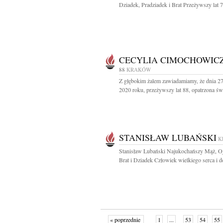
Dziadek, Pradziadek i Brat Przeżywszy lat 79
CECYLIA CIMOCHOWIC
88
KRAKÓW
Z głębokim żalem zawiadamiamy, że dnia 27
2020 roku, przeżywszy lat 88, opatrzona św.
STANISŁAW LUBAŃSKI
K
Stanisław Lubański Najukochańszy Mąż, Oj
Brat i Dziadek Człowiek wielkiego serca i do
« poprzednie
1
...
53
54
55