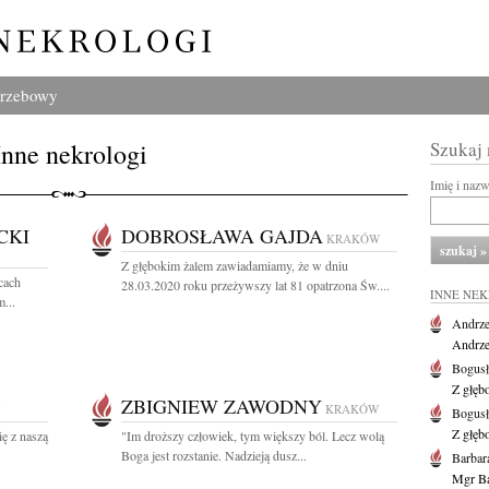
grzebowy
Inne nekrologi
Szukaj
Imię i naz
CKI
DOBROSŁAWA GAJDA
KRAKÓW
Z głębokim żalem zawiadamiamy, że w dniu
cach
28.03.2020 roku przeżywszy lat 81 opatrzona Św....
INNE NE
...
Andrze
Andrzej
Bogus
Z głęb
ZBIGNIEW ZAWODNY
KRAKÓW
Bogus
Z głęb
ę z naszą
"Im droższy człowiek, tym większy ból. Lecz wolą
Boga jest rozstanie. Nadzieją dusz...
Barbar
Mgr Ba