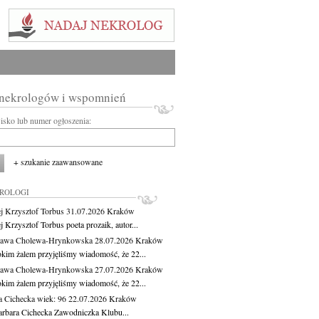
 nekrologów i wspomnień
wisko lub numer ogłoszenia:
+ szukanie zaawansowane
KROLOGI
j Krzysztof Torbus
31.07.2026
Kraków
 Krzysztof Torbus poeta prozaik, autor...
ława Cholewa-Hrynkowska
28.07.2026
Kraków
okim żalem przyjęliśmy wiadomość, że 22...
ława Cholewa-Hrynkowska
27.07.2026
Kraków
okim żalem przyjęliśmy wiadomość, że 22...
a Cichecka
wiek: 96
22.07.2026
Kraków
rbara Cichecka Zawodniczka Klubu...