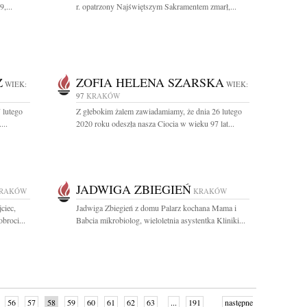
,...
r. opatrzony Najświętszym Sakramentem zmarł,...
Z
ZOFIA HELENA SZARSKA
WIEK:
WIEK:
97
KRAKÓW
 lutego
Z głebokim żalem zawiadamiamy, że dnia 26 lutego
...
2020 roku odeszła nasza Ciocia w wieku 97 lat...
JADWIGA ZBIEGIEŃ
RAKÓW
KRAKÓW
ciec,
Jadwiga Zbiegień z domu Palarz kochana Mama i
broci...
Babcia mikrobiolog, wieloletnia asystentka Kliniki...
56
57
58
59
60
61
62
63
...
191
następne