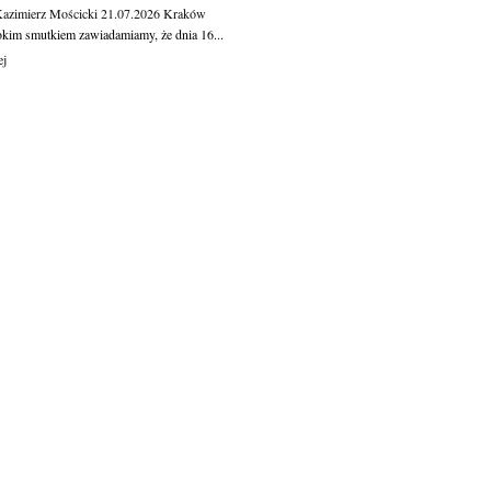
Kazimierz Mościcki
21.07.2026
Kraków
okim smutkiem zawiadamiamy, że dnia 16...
ej