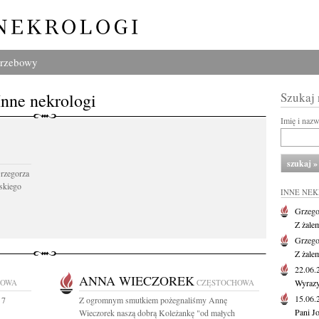
grzebowy
Inne nekrologi
Szukaj
Imię i naz
Grzegorza
skiego
INNE NE
Grzego
Z żale
Grzego
Z żale
22.06
ANNA WIECZOREK
HOWA
CZĘSTOCHOWA
Wyrazy
15.06
 7
Z ogromnym smutkiem pożegnaliśmy Annę
Pani J
Wieczorek naszą dobrą Koleżankę "od małych