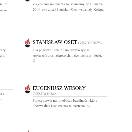
ć, że
Z głębokim smutkiem zawiadamiamy, że 15 marca
zny...
2014 roku zmarł Stanisław Oset wspaniały Kolega
i...
STANISŁAW OSET
CZĘSTOCHOWA
razy
Los pogrywa sobie z nami wyrywając ze
ty...
społeczeństwa najlepszych, najcenniejszych ludzi.
Z...
EUGENIUSZ WESOŁY
a z
CZĘSTOCHOWA
..
Śmierć stawia nas w obliczu bezsilności, która
obezwładnia i zabiera nas w nieznane. A...