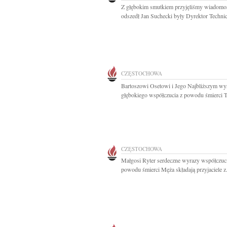
Z głębokim smutkiem przyjęliśmy wiadomoś
odszedł Jan Suchecki były Dyrektor Technic
CZĘSTOCHOWA
Bartoszowi Osetowi i Jego Najbliższym wy
głębokiego współczucia z powodu śmierci Ta
CZĘSTOCHOWA
Małgosi Ryter serdeczne wyrazy współczuci
powodu śmierci Męża składają przyjaciele z.