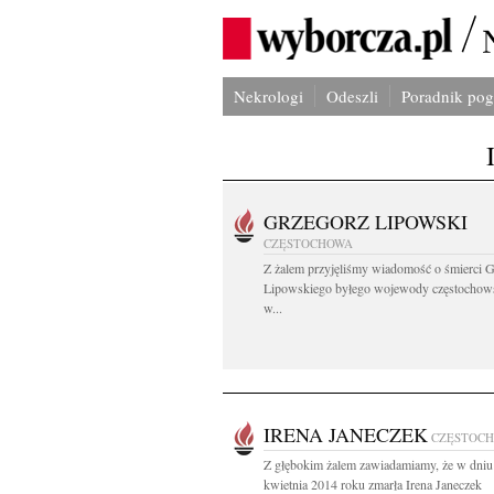
Nekrologi
Odeszli
Poradnik po
GRZEGORZ LIPOWSKI
CZĘSTOCHOWA
Z żalem przyjęliśmy wiadomość o śmierci 
Lipowskiego byłego wojewody częstochow
w...
IRENA JANECZEK
CZĘSTOC
Z głębokim żalem zawiadamiamy, że w dniu
kwietnia 2014 roku zmarła Irena Janeczek