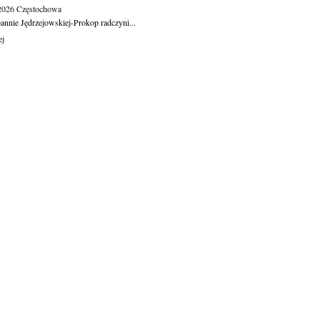
.2026
Częstochowa
oannie Jędrzejowskiej-Prokop radczyni...
ej