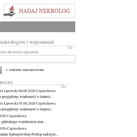
 nekrologów i wspomnień
wisko lub numer ogłoszenia:
+ szukanie zaawansowane
KROLOGI
rz Lipowski
06.08.2026
Częstochowa
m przyjęliśmy wiadomość o śmierci...
rz Lipowski
05.08.2026
Częstochowa
m przyjęliśmy wiadomość o śmierci...
.2026
Częstochowa
 głębokiego współczucia oraz...
.2026
Częstochowa
oannie Jędrzejowskiej-Prokop radczyni...