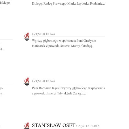
ńskiego
Kolegę, Radcę Prawnego Marka Izydorka Rodzinie...
..
CZĘSTOCHOWA
Wyrazy głębokiego współczucia Pani Grażynie
o
Harciarek z powodu śmierci Mamy składają...
ą...
CZĘSTOCHOWA
go
Pani Barbarze Kąsiel wyrazy głębokiego współczucia
y...
z powodu śmierci Taty składa Zarząd,...
STANISŁAW OSET
A
CZĘSTOCHOWA