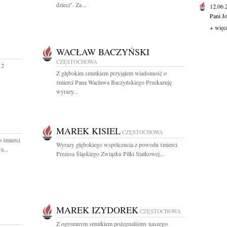
dzieci". Za...
12.06
Pani J
+ więc
WACŁAW BACZYŃSKI
CZĘSTOCHOWA
 2
Z głębokim smutkiem przyjąłem wiadomość o
śmierci Pana Wacława Baczyńskiego Przekazuję
wyrazy...
MAREK KISIEL
CZĘSTOCHOWA
 śmierci
Wyrazy głębokiego współczucia z powodu śmierci
a...
Prezesa Śląskiego Związku Piłki Siatkowej...
MAREK IZYDOREK
CZĘSTOCHOWA
Z ogromnym smutkiem pożegnaliśmy naszego