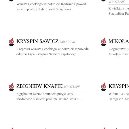
WROCŁAW
Wyrazy głębokiego współczucia Rodzinie z powodu
Z wielkim smut
śmierci prof. dr. hab. n. med. Zbigniewa...
Stadtmüller Pa
KRYSPIN SAWICZ
MIKOŁAJ
WROCŁAW
Kacprowi wyrazy głębokiego współczucia z powodu
Z ogromnym sm
odejścia Ojca Kryspina Sawicza zapalonego...
Mikołaja Pisar
ZBIGNIEW KNAPIK
KRYSPI
WROCŁAW
Z głębokim żalem i smutkiem przyjęliśmy
W dniu 24 lut
wiadomość o śmierci prof. zw. dr. hab. dr. h.c....
lat mgr inż. Kr