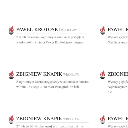
PAWEŁ KROTOSKI
PAWEŁ 
WROCŁAW
Z wielkim żalem i ogromnym smutkiem przyjąłem
Wyrazy głębok
wiadomość o śmierci Pawła Krotoskiego mojego...
Najbliższym z
ZBIGNIEW KNAPIK
ZBIGNI
WROCŁAW
Z ogromnym żalem przyjęliśmy wiadomość o śmierci
Wyrazy głębok
w dniu 27 lutego 2010 roku Pana prof. dr. hab....
Najbliższym z 
h.c....
ZBIGNIEW KNAPIK
PAWEŁ 
WROCŁAW
27 lutego 2010 roku zmarł prof. zw. dr hab. dr h.c.
Wyrazy głęboki