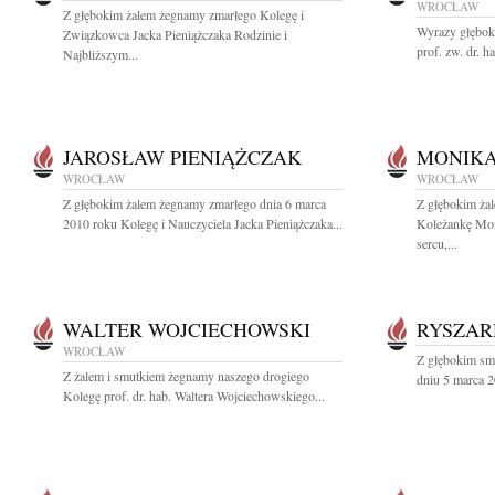
WROCŁAW
Z głębokim żalem żegnamy zmarłego Kolegę i
Wyrazy głębok
Związkowca Jacka Pieniążczaka Rodzinie i
prof. zw. dr. ha
Najbliższym...
JAROSŁAW PIENIĄŻCZAK
MONIKA
WROCŁAW
WROCŁAW
Z głębokim żalem żegnamy zmarłego dnia 6 marca
Z głębokim ża
2010 roku Kolegę i Nauczyciela Jacka Pieniążczaka...
Koleżankę Mon
sercu,...
WALTER WOJCIECHOWSKI
RYSZAR
WROCŁAW
Z głębokim sm
Z żalem i smutkiem żegnamy naszego drogiego
dniu 5 marca 2
Kolegę prof. dr. hab. Waltera Wojciechowskiego...