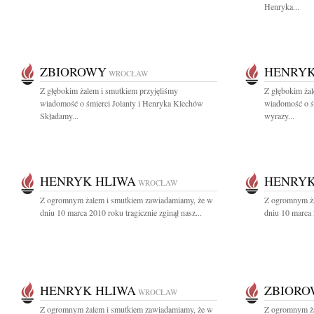
Henryka...
ZBIOROWY
HENRYK
WROCŁAW
Z głębokim żalem i smutkiem przyjęliśmy
Z głębokim żal
wiadomość o śmierci Jolanty i Henryka Klechów
wiadomość o ś
Składamy...
wyrazy...
HENRYK HLIWA
HENRYK
WROCŁAW
Z ogromnym żalem i smutkiem zawiadamiamy, że w
Z ogromnym ża
dniu 10 marca 2010 roku tragicznie zginął nasz...
dniu 10 marca 2
HENRYK HLIWA
ZBIOR
WROCŁAW
Z ogromnym żalem i smutkiem zawiadamiamy, że w
Z ogromnym ża