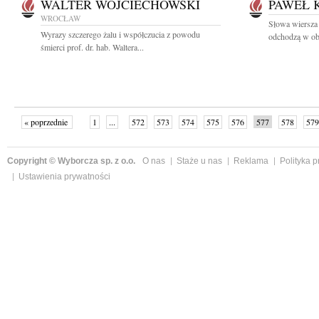
WALTER WOJCIECHOWSKI
PAWEŁ 
WROCŁAW
Słowa wiersza 
Wyrazy szczerego żalu i współczucia z powodu
odchodzą w obl
śmierci prof. dr. hab. Waltera...
« poprzednie
1
...
572
573
574
575
576
577
578
579
następne »
Copyright © Wyborcza sp. z o.o.
O nas
Staże u nas
Reklama
Polityka 
Ustawienia prywatności