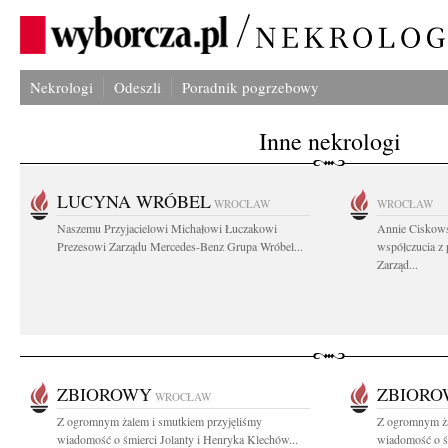
Nekrologi
Odeszli
Poradnik pogrzebowy
Inne nekrologi
LUCYNA WRÓBEL
WROCŁAW
WROCŁAW
Naszemu Przyjacielowi Michałowi Łuczakowi
Annie Ciskows
Prezesowi Zarządu Mercedes-Benz Grupa Wróbel...
współczucia z
Zarząd...
ZBIOROWY
ZBIOR
WROCŁAW
Z ogromnym żalem i smutkiem przyjęliśmy
Z ogromnym ża
wiadomość o śmierci Jolanty i Henryka Klechów...
wiadomość o śm