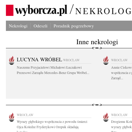
Nekrologi
Odeszli
Poradnik pogrzebowy
Inne nekrologi
LUCYNA WRÓBEL
WROCŁAW
WROCŁAW
Naszemu Przyjacielowi Michałowi Łuczakowi
Annie Ciskows
Prezesowi Zarządu Mercedes-Benz Grupa Wróbel...
współczucia z
Zarząd...
WROCŁAW
WROCŁAW
Wyrazy głębokiego współczucia z powodu śmierci
Drogiemu Kol
Ojca Koledze Fryderykowi Orepuk składają
wyrazy głębok