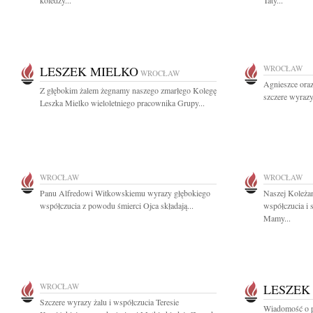
koledzy...
Taty...
LESZEK MIELKO
WROCŁAW
WROCŁAW
Agnieszce oraz
Z głębokim żalem żegnamy naszego zmarłego Kolegę
szczere wyrazy
Leszka Mielko wieloletniego pracownika Grupy...
WROCŁAW
WROCŁAW
Panu Alfredowi Witkowskiemu wyrazy głębokiego
Naszej Koleża
współczucia z powodu śmierci Ojca składają...
współczucia i 
Mamy...
WROCŁAW
LESZEK
Szczere wyrazy żalu i współczucia Teresie
Wiadomość o p