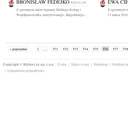
BRONISŁAW FEDEJKO
EWA CI
WROCŁAW
Z ogromnym żalem żegnamy bliskiego Kolegę i
Z ogromnym ża
Współpracownika, emerytowanego, długoletniego...
13 marca 2010 
« poprzednie
1
...
571
572
573
574
575
576
577
578
następne »
Copyright © Wyborcza sp. z o.o.
O nas
Staże u nas
Reklama
Polityka 
Ustawienia prywatności