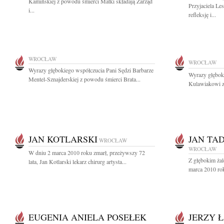
Kamińskiej z powodu śmierci Matki składają Zarząd
Przyjaciela Le
i...
refleksję i...
WROCŁAW
WROCŁAW
Wyrazy głębokiego współczucia Pani Sędzi Barbarze
Wyrazy głębok
Mentel-Sznajderskiej z powodu śmierci Brata...
Kulawiakowi z
JAN KOTLARSKI
JAN TA
WROCŁAW
WROCŁAW
W dniu 2 marca 2010 roku zmarł, przeżywszy 72
Z głębokim ża
lata, Jan Kotlarski lekarz chirurg artysta...
marca 2010 rok
EUGENIA ANIELA POSEŁEK
JERZY 