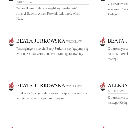
WROCŁAW
Z głębokim żal
Ze smutkiem i żalem przyjęliśmy wiadomość o
wiadomość o ś
śmierci Eugenii Anieli Posełek Lek. med. Alicji
Kolegi i...
Kuc...
BEATA JURKOWSKA
BEATA 
WROCŁAW
Wstrząśnięci śmiercią Beaty Jurkowskiej łączymy się
Z ogromnym ża
w bólu z Łukaszem, Jankiem i Mamą pracownicy...
naszą Koleżan
mądrą i...
BEATA JURKOWSKA
ALEKSA
WROCŁAW
WROCŁAW
... taki dzień przychodzi zawsze niespodziewanie i za
Z ogromnym ża
wcześnie, a po nim jest już zupełnie...
naszego Koleg