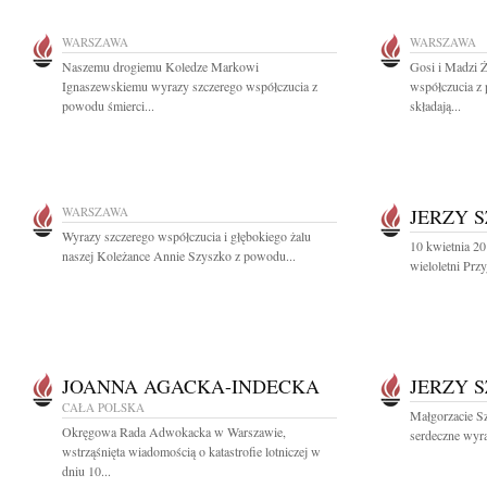
WARSZAWA
WARSZAWA
Naszemu drogiemu Koledze Markowi
Gosi i Madzi 
Ignaszewskiemu wyrazy szczerego współczucia z
współczucia z
powodu śmierci...
składają...
WARSZAWA
JERZY 
Wyrazy szczerego współczucia i głębokiego żalu
10 kwietnia 20
naszej Koleżance Annie Szyszko z powodu...
wieloletni Przy
JOANNA AGACKA-INDECKA
JERZY 
CAŁA POLSKA
Małgorzacie S
Okręgowa Rada Adwokacka w Warszawie,
serdeczne wyra
wstrząśnięta wiadomością o katastrofie lotniczej w
dniu 10...