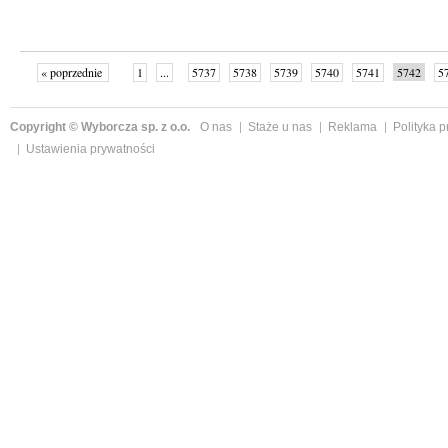
« poprzednie
1
...
5737
5738
5739
5740
5741
5742
5
...
6003
następne »
Copyright © Wyborcza sp. z o.o.
O nas
Staże u nas
Reklama
Polityka 
Ustawienia prywatności