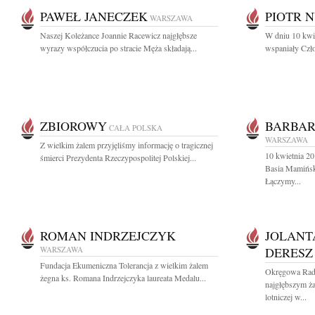
PAWEŁ JANECZEK
PIOTR 
WARSZAWA
Naszej Koleżance Joannie Racewicz najgłębsze
W dniu 10 kwie
wyrazy współczucia po stracie Męża składają...
wspaniały Czło
ZBIOROWY
BARBA
CAŁA POLSKA
WARSZAWA
Z wielkim żalem przyjęliśmy informację o tragicznej
10 kwietnia 20
śmierci Prezydenta Rzeczypospolitej Polskiej...
Basia Mamińska
Łączymy...
ROMAN INDRZEJCZYK
JOLANT
WARSZAWA
DERESZ
Fundacja Ekumeniczna Tolerancja z wielkim żalem
Okręgowa Rad
żegna ks. Romana Indrzejczyka laureata Medalu...
najgłębszym ża
lotniczej w...