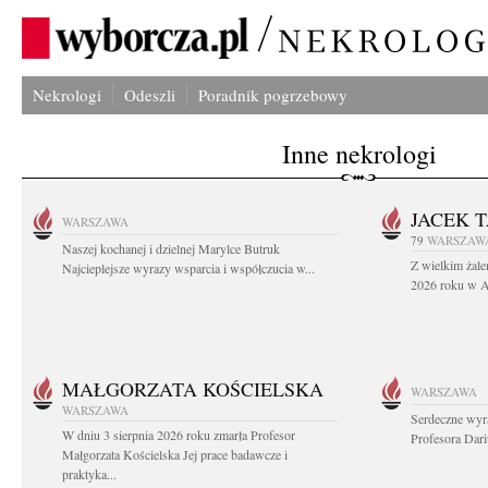
Nekrologi
Odeszli
Poradnik pogrzebowy
Inne nekrologi
JACEK 
WARSZAWA
79
WARSZAW
Naszej kochanej i dzielnej Marylce Butruk
Z wielkim żale
Najcieplejsze wyrazy wsparcia i współczucia w...
2026 roku w Au
MAŁGORZATA KOŚCIELSKA
WARSZAWA
WARSZAWA
Serdeczne wyr
W dniu 3 sierpnia 2026 roku zmarła Profesor
Profesora Dar
Małgorzata Kościelska Jej prace badawcze i
praktyka...