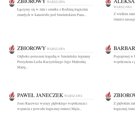
ZBIOROWY
ALEKSA
WARSZAWA
WARSZAWA
Łączymy się w żalu i smutku z Rodziną tragicznie
Z wielkim żale
zmarłych w katastrofie pod Smoleńskiem Pana...
śmierci naszego
ZBIOROWY
BARBAR
WARSZAWA
Głęboko poruszeni tragedią w Smoleńsku żegnamy
Pogrążonej w 
Prezydenta Lecha Kaczyńskiego Jego Małżonkę
współczucia z 
Marię...
PAWEŁ JANECZEK
ZBIOR
WARSZAWA
Joasi Racewicz wyrazy głębokiego współczucia i
Z głębokim ża
wsparcia z powodu tragicznej śmierci Męża...
tragicznej śmie