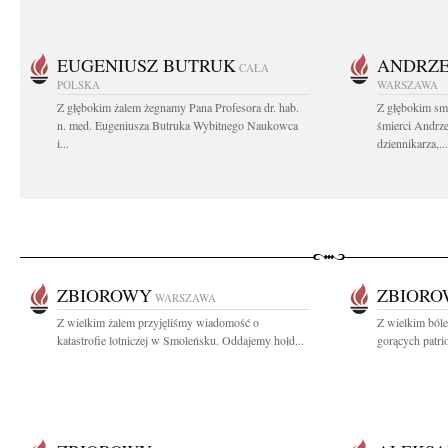
EUGENIUSZ BUTRUK
ANDRZE
CAŁA
POLSKA
WARSZAWA
Z głębokim żalem żegnamy Pana Profesora dr. hab.
Z głębokim sm
n. med. Eugeniusza Butruka Wybitnego Naukowca
śmierci Andrz
i...
dziennikarza,...
ZBIOROWY
ZBIOR
WARSZAWA
Z wielkim żalem przyjęliśmy wiadomość o
Z wielkim ból
katastrofie lotniczej w Smoleńsku. Oddajemy hołd...
gorących patri