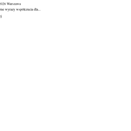
.2026
Warszawa
zne wyrazy współczucia dla...
ej