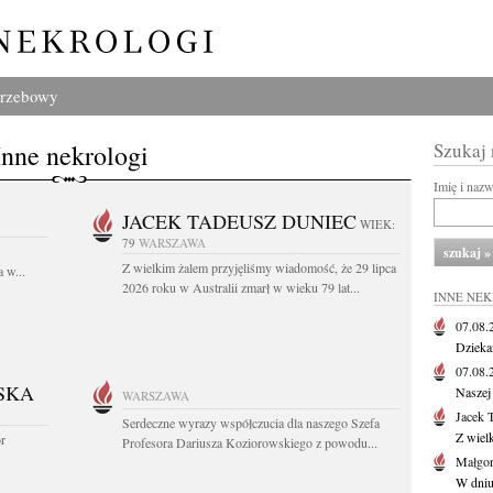
grzebowy
Inne nekrologi
Szukaj
Imię i naz
JACEK TADEUSZ DUNIEC
WIEK:
79
WARSZAWA
Z wielkim żalem przyjęliśmy wiadomość, że 29 lipca
 w...
2026 roku w Australii zmarł w wieku 79 lat...
INNE NE
07.08
Dziekan
07.08
SKA
Naszej 
WARSZAWA
Jacek 
Serdeczne wyrazy współczucia dla naszego Szefa
Z wiel
or
Profesora Dariusza Koziorowskiego z powodu...
Małgor
W dniu 