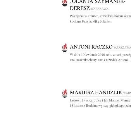
JOLANTA SZYMANEK-
DERESZ
WARSZAWA
Pogrążeni w smutku, z wielkim bólem żeg
kochaną Przyjaciółkę Jolantę...
ANTONI RACZKO
WARSZAW
W dniu 10 kwietnia 2010 roku zmarł, prze
lata, nasz ukochany Tata i Dziadek Antoni...
MARIUSZ HANDZLIK
WAR
Jasiowi, Iwonce, Julce i Ich Mamie, Mamie
i Siostrze z Rodziną wyrazy głębokiego żalu 