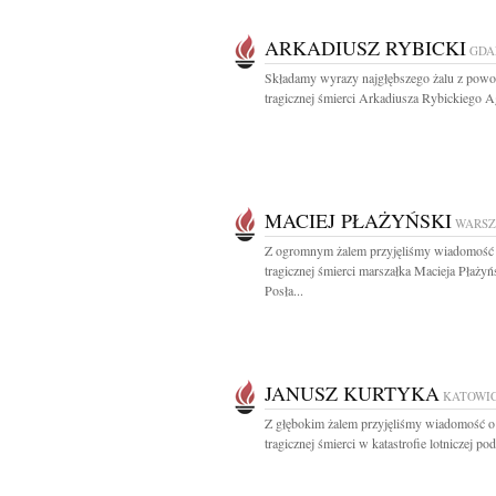
ARKADIUSZ RYBICKI
GDA
Składamy wyrazy najgłębszego żalu z pow
tragicznej śmierci Arkadiusza Rybickiego Aga
MACIEJ PŁAŻYŃSKI
WARS
Z ogromnym żalem przyjęliśmy wiadomość
tragicznej śmierci marszałka Macieja Płażyń
Posła...
JANUSZ KURTYKA
KATOWI
Z głębokim żalem przyjęliśmy wiadomość o
tragicznej śmierci w katastrofie lotniczej pod