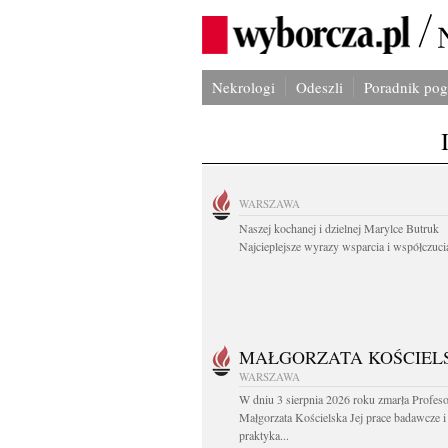
Nekrologi
Odeszli
Poradnik po
WARSZAWA
Naszej kochanej i dzielnej Marylce Butruk
Najcieplejsze wyrazy wsparcia i współczucia
MAŁGORZATA KOŚCIEL
WARSZAWA
W dniu 3 sierpnia 2026 roku zmarła Profes
Małgorzata Kościelska Jej prace badawcze i
praktyka...