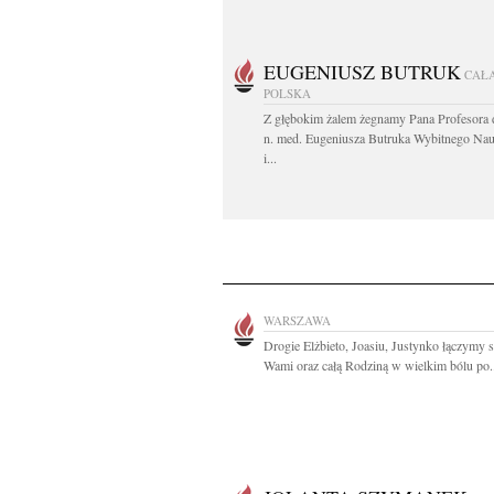
EUGENIUSZ BUTRUK
CAŁ
POLSKA
Z głębokim żalem żegnamy Pana Profesora d
n. med. Eugeniusza Butruka Wybitnego Na
i...
WARSZAWA
Drogie Elżbieto, Joasiu, Justynko łączymy s
Wami oraz całą Rodziną w wielkim bólu po.