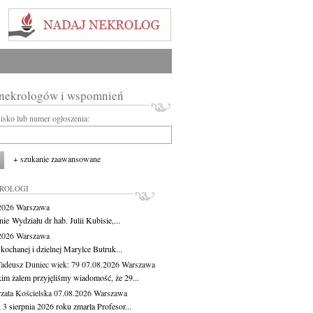
 nekrologów i wspomnień
wisko lub numer ogłoszenia:
+ szukanie zaawansowane
KROLOGI
.2026
Warszawa
ie Wydziału dr hab. Julii Kubisie,...
.2026
Warszawa
kochanej i dzielnej Marylce Butruk...
Tadeusz Duniec
wiek: 79
07.08.2026
Warszawa
kim żalem przyjęliśmy wiadomość, że 29...
zata Kościelska
07.08.2026
Warszawa
3 sierpnia 2026 roku zmarła Profesor...