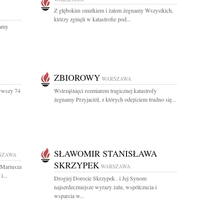
Z głębokim smutkiem i żalem żegnamy Wszystkich,
którzy zginęli w katastrofie pod...
namy
ZBIOROWY
A
WARSZAWA
żywszy 74
Wstrząśnięci rozmiarem tragicznej katastrofy
żegnamy Przyjaciół, z których odejściem trudno się...
SŁAWOMIR STANISŁAWA
SZAWA
SKRZYPEK
 Mariusza
WARSZAWA
i...
Drogiej Dorocie Skrzypek . i Jej Synom
najserdeczniejsze wyrazy żalu, współczucia i
wsparcia w...