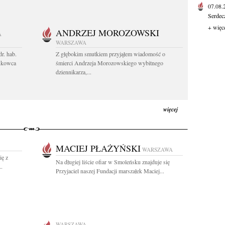
07.08
Serdec
+ więc
ANDRZEJ MOROZOWSKI
A
WARSZAWA
r. hab.
Z głębokim smutkiem przyjąłem wiadomość o
ukowca
śmierci Andrzeja Morozowskiego wybitnego
dziennikarza,...
więcej
MACIEJ PŁAŻYŃSKI
WARSZAWA
ię z
Na długiej liście ofiar w Smoleńsku znajduje się
..
Przyjaciel naszej Fundacji marszałek Maciej...
WARSZAWA