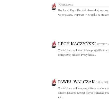
WARSZAWA
Kochanej Krysi Rucie-Rutkowskiej wyrazy
współczucia, wsparcia w związku ze śmierci
LECH KACZYŃSKI
SZCZECI
Z wielkim smutkiem i żalem przyjęliśmy w
o tragicznej śmierci Prezydenta...
PAWEŁ WALCZAK
CAŁA PO
Z wielkim smutkiem przyjęliśmy wiadomoś
śmierci naszego Kolegi Pawła Walczaka Poz
na...