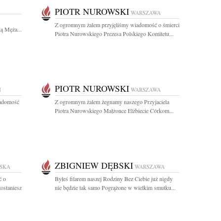
PIOTR NUROWSKI
WARSZAWA
Z ogromnym żalem przyjęliśmy wiadomość o śmierci
ą Męża...
Piotra Nurowskiego Prezesa Polskiego Komitetu...
PIOTR NUROWSKI
N
WARSZAWA
iadomość
Z ogromnym żalem żegnamy naszego Przyjaciela
Piotra Nurowskiego Małżonce Elżbiecie Córkom...
ZBIGNIEW DĘBSKI
LSKA
WARSZAWA
ć o
Byłeś filarem naszej Rodziny Bez Ciebie już nigdy
ostaniesz
nie będzie tak samo Pogrążone w wielkim smutku...