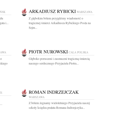
ARKADIUSZ RYBICKI
ŃSK
WARSZAWA
odu
Z głębokim bólem przyjęliśmy wiadomość o
ta i...
tragicznej śmierci Arkadiusza Rybickiego Posła na
Sejm...
PIOTR NUROWSKI
ZAWA
CAŁA POLSKA
 o
Głęboko poruszeni i zasmuceni tragiczną śmiercią
skiego
naszego serdecznego Przyjaciela Piotra...
ROMAN INDRZEJCZAK
CE
WARSZAWA
Z bólem żegnamy wieloletniego Przyjaciela naszej
...
szkoły księdza prałata Romana Indrzejczyka...