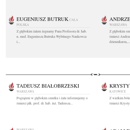
EUGENIUSZ BUTRUK
ANDRZE
CAŁA
POLSKA
WARSZAWA
Z głębokim żalem żegnamy Pana Profesora dr. hab.
Z głębokim sm
n. med. Eugeniusza Butruka Wybitnego Naukowca
śmierci Andrz
i...
dziennikarza,...
TADEUSZ BIAŁOBRZESKI
KRYSTY
WARSZAWA
KATOWICE
Pogrążeni w głębokim smutku i żalu informujemy o
Z wielkim bóle
śmierci płk. prof. dr. hab. inż. Tadeusza...
śmierci Kryst
WARSZAWA