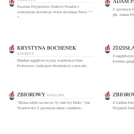
ADAM P
Naszemu Przyjacielowi Zenkowi Poradzie z
Z ogromnym bó
serdecznymi słowami po stracie ukochanej Teresy * *
płk. Adama Pilc
*...
KRYSTYNA BOCHENEK
ZDZISŁ
KATOWICE
Z najgłębszym
Składam najgłębsze wyrazy współczucia Panu
kwietnia zginął 
Profesorowi Andrzejowi Bochenkowi z powodu...
ZBIOROWY
ZBIOR
WARSZAWA
"Można odejść na zawsze, by stale być blisko" (Jan
Z wielkim ból
Twardowski) Z ogromnym żalem i smutkiem...
Przyjaciół Jol